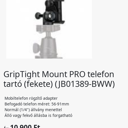
GripTight Mount PRO telefon
tartó (fekete) (JB01389-BWW)
Mobiltelefon rögzítő adapter
Befogadó telefon méret: 56-91mm
Normál (1/4") állvány menettel
Álló vagy fekvő állásba is forgatható
10 900 Ft