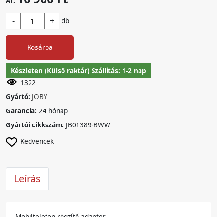
Ár:
-
+
db
Kosárba
Készleten (Külső raktár) Szállítás: 1-2 nap
1322
Gyártó:
JOBY
Garancia:
24 hónap
Gyártói cikkszám:
JB01389-BWW
Kedvencek
Leírás
Mobiltelefon rögzítő adapter