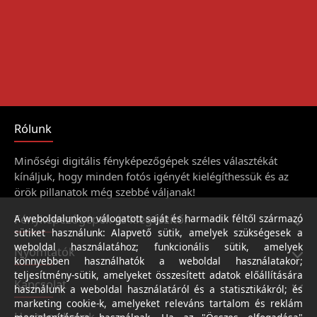
Rólunk
Minőségi digitális fényképezőgépek széles választékát
kínáljuk, hogy minden fotós igényét kielégíthessük és az
örök pillanatok még szebbé váljanak!
Fényképezőgépek és kiegészítői
A weboldalunkon válogatott saját és harmadik féltől származó
sütiket használunk: Alapvető sütik, amelyek szükségesek a
weboldal használatához; funkcionális sütik, amelyek
Nyomtatók
könnyebben használhatók a weboldal használatakor;
teljesítmény-sütik, amelyeket összesített adatok előállítására
Kapcsolat
használunk a weboldal használatáról és a statisztikákról; és
marketing cookie-k, amelyeket releváns tartalom és reklám
Hasznos linkek