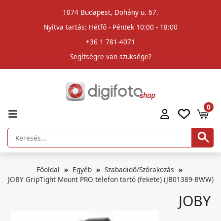
1074 Budapest, Dohány u. 67.
Nyitva tartás: Hétfő - Péntek 10:00 - 18:00
+36 1 781-4071
Segítségre van szüksége?
0
Főoldal
Egyéb
Szabadidő/Szórakozás
JOBY GripTight Mount PRO telefon tartó (fekete) (JB01389-BWW)
JOBY