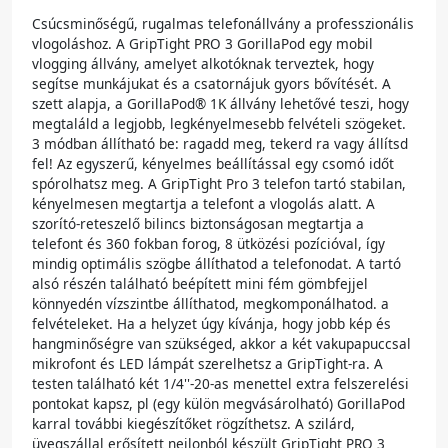
Csúcsminőségű, rugalmas telefonállvány a professzionális
vlogoláshoz. A GripTight PRO 3 GorillaPod egy mobil
vlogging állvány, amelyet alkotóknak terveztek, hogy
segítse munkájukat és a csatornájuk gyors bővítését. A
szett alapja, a GorillaPod® 1K állvány lehetővé teszi, hogy
megtaláld a legjobb, legkényelmesebb felvételi szögeket.
3 módban állítható be: ragadd meg, tekerd ra vagy állítsd
fel! Az egyszerű, kényelmes beállítással egy csomó időt
spórolhatsz meg. A GripTight Pro 3 telefon tartó stabilan,
kényelmesen megtartja a telefont a vlogolás alatt. A
szorító-reteszelő bilincs biztonságosan megtartja a
telefont és 360 fokban forog, 8 ütközési pozícióval, így
mindig optimális szögbe állíthatod a telefonodat. A tartó
alsó részén található beépített mini fém gömbfejjel
könnyedén vízszintbe állíthatod, megkomponálhatod. a
felvételeket. Ha a helyzet úgy kívánja, hogy jobb kép és
hangminőségre van szükséged, akkor a két vakupapuccsal
mikrofont és LED lámpát szerelhetsz a GripTight-ra. A
testen található két 1/4''-20-as menettel extra felszerelési
pontokat kapsz, pl (egy külön megvásárolható) GorillaPod
karral további kiegészítőket rögzíthetsz. A szilárd,
üvegszállal erősített nejlonból készült GripTight PRO 3