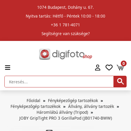
1074 Budapest, Dohány u. 67.
Nyitva tartás: Hétfő - Péntek 10:00 - 18:00
+36 1 781-4071
Segítségre van szüksége?
0
Főoldal
Fényképezőgép tartozékok
Fényképezőgép tartozékok
Állvány, állvány tartozék
Háromlábú állvány (Tripod)
JOBY GripTight PRO 3 GorillaPod (JB01740-BWW)