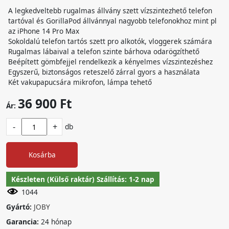
A legkedveltebb rugalmas állvány szett vízszintezhető telefon
tartóval és GorillaPod állvánnyal nagyobb telefonokhoz mint pl
az iPhone 14 Pro Max
Sokoldalú telefon tartós szett pro alkotók, vloggerek számára
Rugalmas lábaival a telefon szinte bárhova odarögzíthető
Beépített gömbfejjel rendelkezik a kényelmes vízszintezéshez
Egyszerű, biztonságos reteszelő zárral gyors a használata
Két vakupapucsára mikrofon, lámpa tehető
36 900 Ft
Ár:
-
+
db
Kosárba
Készleten (Külső raktár) Szállítás: 1-2 nap
1044
Gyártó:
JOBY
Garancia:
24 hónap