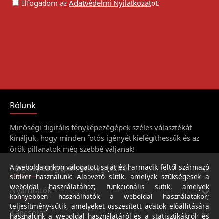
Elfogadom az
Adatvédelmi Nyilatkozat
ot.
Rólunk
Minőségi digitális fényképezőgépek széles választékát
kínáljuk, hogy minden fotós igényét kielégíthessük és az
örök pillanatok még szebbé váljanak!
Fényképezőgépek és kiegészítői
A weboldalunkon válogatott saját és harmadik féltől származó
sütiket használunk: Alapvető sütik, amelyek szükségesek a
weboldal használatához; funkcionális sütik, amelyek
Nyomtatók
könnyebben használhatók a weboldal használatakor;
teljesítmény-sütik, amelyeket összesített adatok előállítására
Kapcsolat
használunk a weboldal használatáról és a statisztikákról; és