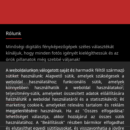
Rólunk
Minőségi digitális fényképezőgépek széles választékát
kínáljuk, hogy minden fotós igényét kielégíthessük és az
örök pillanatok még szebbé váljanak!
Fényképezőgépek és kiegészítői
A weboldalunkon válogatott saját és harmadik féltől származó
sütiket használunk: Alapvető sütik, amelyek szükségesek a
weboldal használatához; funkcionális sütik, amelyek
Nyomtatók
könnyebben használhatók a weboldal használatakor;
teljesítmény-sütik, amelyeket összesített adatok előállítására
Kapcsolat
használunk a weboldal használatáról és a statisztikákról; és
marketing cookie-k, amelyeket releváns tartalom és reklám
Hasznos linkek
megjelenítésére használnak. Ha az "Összes elfogadása"
lehetőséget választja, akkor hozzájárul az összes sütik
használatához. A "Beállítások" részben bármikor elfogadhat
és elutasíthat egyedi sütitípusokat, és visszavonhatja a jövőre