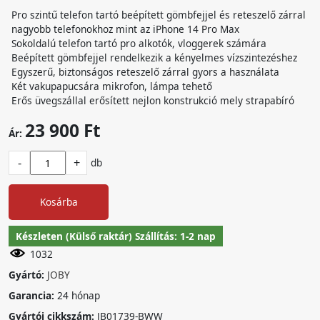
Pro szintű telefon tartó beépített gömbfejjel és reteszelő zárral
nagyobb telefonokhoz mint az iPhone 14 Pro Max
Sokoldalú telefon tartó pro alkotók, vloggerek számára
Beépített gömbfejjel rendelkezik a kényelmes vízszintezéshez
Egyszerű, biztonságos reteszelő zárral gyors a használata
Két vakupapucsára mikrofon, lámpa tehető
Erős üvegszállal erősített nejlon konstrukció mely strapabíró
23 900 Ft
Ár:
-
+
db
Kosárba
Készleten (Külső raktár) Szállítás: 1-2 nap
1032
Gyártó:
JOBY
Garancia:
24 hónap
Gyártói cikkszám:
JB01739-BWW