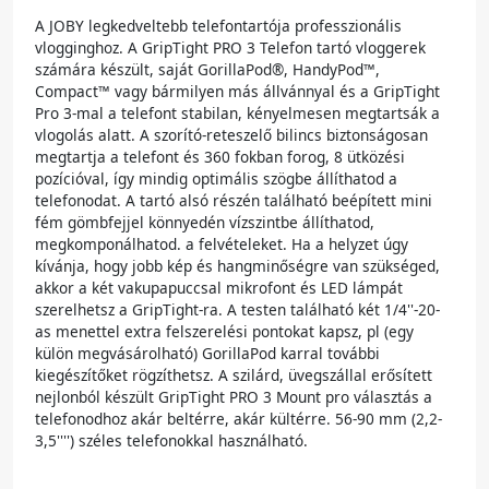
A JOBY legkedveltebb telefontartója professzionális
vlogginghoz. A GripTight PRO 3 Telefon tartó vloggerek
számára készült, saját GorillaPod®, HandyPod™,
Compact™ vagy bármilyen más állvánnyal és a GripTight
Pro 3-mal a telefont stabilan, kényelmesen megtartsák a
vlogolás alatt. A szorító-reteszelő bilincs biztonságosan
megtartja a telefont és 360 fokban forog, 8 ütközési
pozícióval, így mindig optimális szögbe állíthatod a
telefonodat. A tartó alsó részén található beépített mini
fém gömbfejjel könnyedén vízszintbe állíthatod,
megkomponálhatod. a felvételeket. Ha a helyzet úgy
kívánja, hogy jobb kép és hangminőségre van szükséged,
akkor a két vakupapuccsal mikrofont és LED lámpát
szerelhetsz a GripTight-ra. A testen található két 1/4''-20-
as menettel extra felszerelési pontokat kapsz, pl (egy
külön megvásárolható) GorillaPod karral további
kiegészítőket rögzíthetsz. A szilárd, üvegszállal erősített
nejlonból készült GripTight PRO 3 Mount pro választás a
telefonodhoz akár beltérre, akár kültérre. 56-90 mm (2,2-
3,5'''') széles telefonokkal használható.