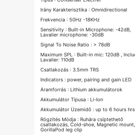
Irány Karakterisztika : Omnidirectional
Frekvencia : 50Hz -18KHz
Sensitivity : Built-in Microphone: -42dB,
Lavalier microphone: -30dB
Signal To Noise Ratio : > 78dB
Maximum SPL : Built-in mic: 120dB , Incl
Lavalier: 110dB
Csatlakozás : 3.5mm TRS
Indicators : power, pairing and gain LED
Áramforrás : Lithium akkumulátorok
Akkumulátor Típusa : Li-Ion
Akkumulátor Üzemidő : up to 6 hours hrs
Rögzítés Módja : Ruhára csíptethető
csatlakozás, Cold-shoe, Magnetic mount,
GorillaPod leg clip