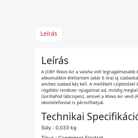
Leírás
Leírás
A JOBY Wavo Air a valaha volt legrugalmasabb és 
akkumulátor-élettartam (akár 6 óra) új szabadsá
amihez szabad kéz kell. A mellékelt csíptetővel 
rögzítési rendszer nyugalmat ad, mindig megtal
GorillaPod lábcsipesz, amivel a Wavo Air vevő (
okostelefonnal is párosíthatjuk.
Technikai Specifikáci
Súly : 0.033 kg
Típus : Condenser Electret