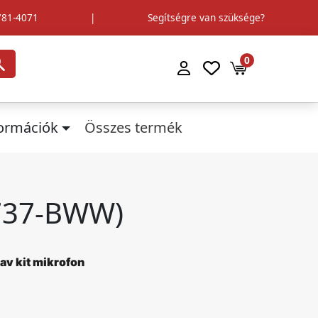
781-4071
|
Segítségre van szüksége?
0
formációk
Összes termék
1737-BWW)
av kit mikrofon