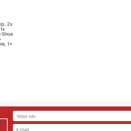
ip, 2x
 1x
d-Shoe
o
le, 1x