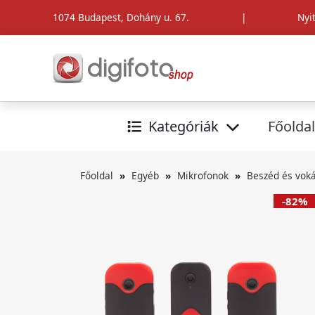
1074 Budapest, Dohány u. 67.
|
Nyi
Kategóriák
Főoldal
Főoldal
Egyéb
Mikrofonok
Beszéd és voká
-82%