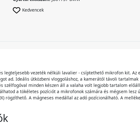
Kedvencek
legteljesebb vezeték nélküli lavalier - csíptethető mikrofon kit. Az
got ad. Ideális útközbeni vloggoláshoz, a kamerától távoli tartalmak
és szélfogóval minden készen áll a valaha volt legjobb tartalom előá
álhatod a tökéletes pozíciót a mikrofonok számára és mégsem lesz ú
RX) rögzíthető. A mágneses medállal az adó pozícionálható. A mellék
ók