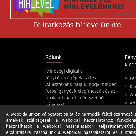
Feliratkozás hírlevelünkre
Rólunk
Fény
kiegé
Minőségi digitális
fényképezőgépek széles
Fé
választékát kínáljuk, hogy minden
Ka
fotós igényét kielégíthessük és az
Obj
örök pillanatok még szebbé
Ad
váljanak!
A weboldalunkon válogatott saját és harmadik féltől származó sü
amelyek szükségesek a weboldal használatához; funkcioná
használhatók a weboldal használatakor; teljesítmény-sütik
előállítására használunk a weboldal használatáról és a statis