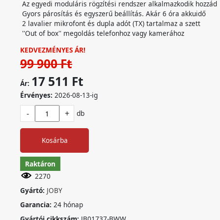
Az egyedi moduláris rögzítési rendszer alkalmazkodik hozzád
Gyors párosítás és egyszerű beállítás. Akár 6 óra akkuidő
2 lavalier mikrofont és dupla adót (TX) tartalmaz a szett
''Out of box'' megoldás telefonhoz vagy kamerához
KEDVEZMÉNYES ÁR!
99 900 Ft
17 511 Ft
Ár:
Érvényes:
2026-08-13-ig
-
+
db
Kosárba
Raktáron
2270
Gyártó:
JOBY
Garancia:
24 hónap
Gyártói cikkszám:
JB01737-BWW