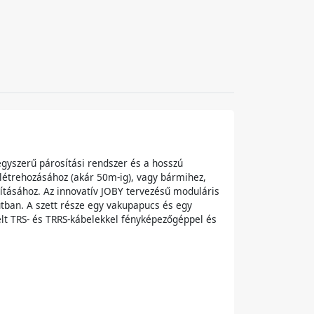
 egyszerű párosítási rendszer és a hosszú
 létrehozásához (akár 50m-ig), vagy bármihez,
llításához. Az innovatív JOBY tervezésű moduláris
tban. A szett része egy vakupapucs és egy
elt TRS- és TRRS-kábelekkel fényképezőgéppel és