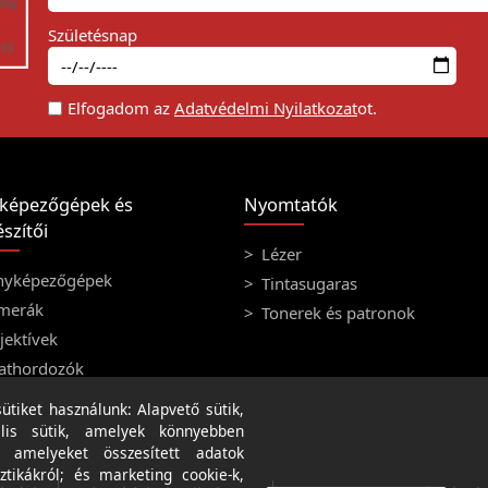
Születésnap
Elfogadom az
Adatvédelmi Nyilatkozat
ot.
képezőgépek és
Nyomtatók
szítői
Lézer
nyképezőgépek
Tintasugaras
merák
Tonerek és patronok
ektívek
athordozók
tiket használunk: Alapvető sütik,
lis sütik, amelyek könnyebben
, amelyeket összesített adatok
ztikákról; és marketing cookie-k,