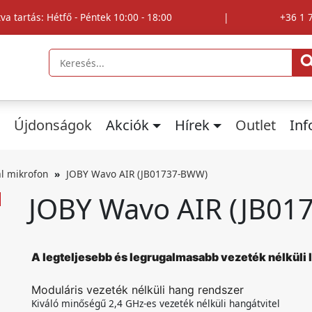
tva tartás: Hétfő - Péntek 10:00 - 18:00
|
+36 1 
Újdonságok
Akciók
Hírek
Outlet
In
l mikrofon
JOBY Wavo AIR (JB01737-BWW)
JOBY Wavo AIR (JB0
A legteljesebb és legrugalmasabb vezeték nélküli l
Moduláris vezeték nélküli hang rendszer
Kiváló minőségű 2,4 GHz-es vezeték nélküli hangátvitel