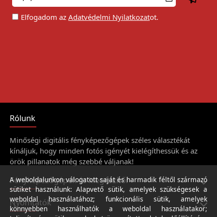
Elfogadom az
Adatvédelmi Nyilatkozat
ot.
Rólunk
Minőségi digitális fényképezőgépek széles választékát
kínáljuk, hogy minden fotós igényét kielégíthessük és az
örök pillanatok még szebbé váljanak!
Fényképezőgépek és kiegészítői
A weboldalunkon válogatott saját és harmadik féltől származó
sütiket használunk: Alapvető sütik, amelyek szükségesek a
weboldal használatához; funkcionális sütik, amelyek
Nyomtatók
könnyebben használhatók a weboldal használatakor;