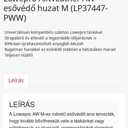
esővédő huzat M (LP37447-
PWW)
Univerzálisan kompatibilis számos Lowepro táskával
Strapabíró és ellenáll a legzordabb időjárásnak is
89%-ban újrahasznosított anyagból készült
Rugalmas hurokkal az esővédő stabilan a hátizsákon marad
Teljesen vízálló
Leírás
LEÍRÁS
A Lowepro AW M-es méretű esővédőt arra tervezték,
hogy tovább bővíthessük vele a táskánkat vagy
pótolhassuk az elveszett, megrongálódott elemeket