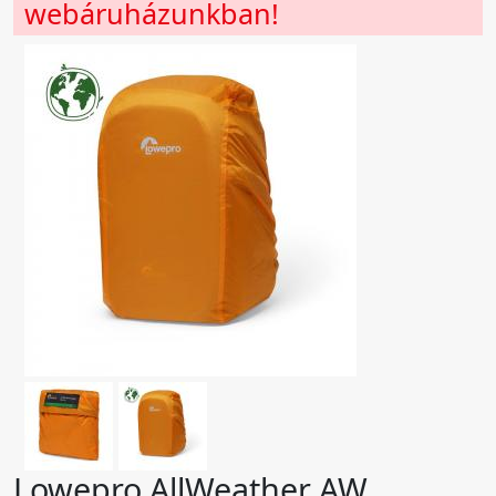
webáruházunkban!
Lowepro AllWeather AW