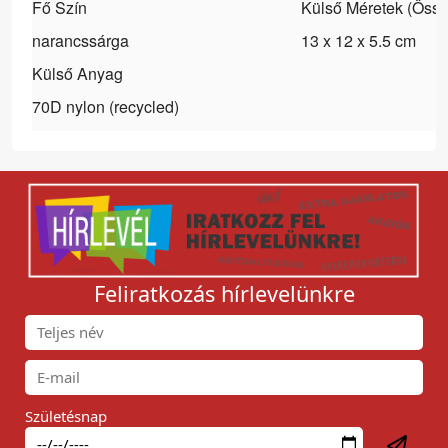
Fő Szín
Külső Méretek (Öss
narancssárga
13 x 12 x 5.5 cm
Külső Anyag
70D nylon (recycled)
Feliratkozás hírlevelünkre
Születésnap