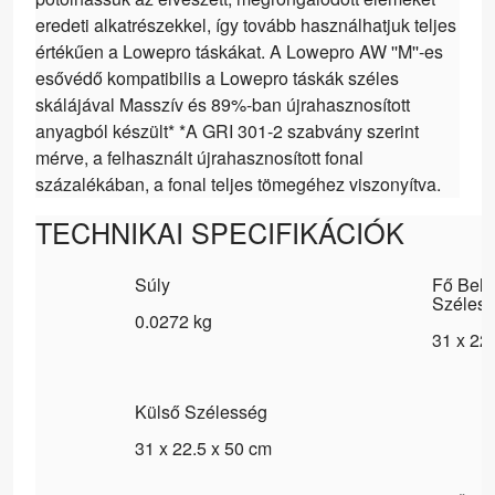
eredeti alkatrészekkel, így tovább használhatjuk teljes
értékűen a Lowepro táskákat. A Lowepro AW ''M''-es
esővédő kompatibilis a Lowepro táskák széles
skálájával Masszív és 89%-ban újrahasznosított
anyagból készült* *A GRI 301-2 szabvány szerint
mérve, a felhasznált újrahasznosított fonal
százalékában, a fonal teljes tömegéhez viszonyítva.
TECHNIKAI SPECIFIKÁCIÓK
Súly
Fő Bels
Széles
0.0272 kg
31 x 22
Külső Szélesség
31 x 22.5 x 50 cm