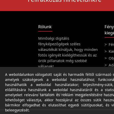
Rólunk
Fény
kiegé
Minőségi digitális
fényképezőgépek széles
Fé
választékát kínáljuk, hogy minden
Ka
fotós igényét kielégíthessük és az
Obj
örök pillanatok még szebbé
Ad
váljanak!
A weboldalunkon válogatott saját és harmadik féltől származó sü
amelyek szükségesek a weboldal használatához; funkcioná
használhatók a weboldal használatakor; teljesítmény-sütik
előállítására használunk a weboldal használatáról és a statis
Hasznos linkek
Általános szerződési felt
amelyeket releváns tartalom és reklám megjelenítésére haszn
lehetőséget választja, akkor hozzájárul az összes sütik haszn
bármikor elfogadhat és elutasíthat egyedi sütitípusokat, és v
beleegyezését.