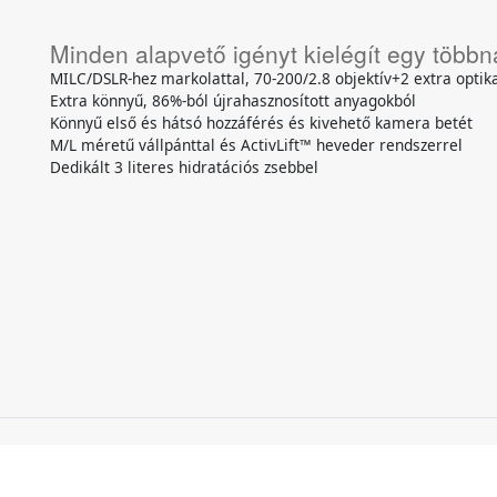
Minden alapvető igényt kielégít egy többn
MILC/DSLR-hez markolattal, 70-200/2.8 objektív+2 extra optik
Extra könnyű, 86%-ból újrahasznosított anyagokból
Könnyű első és hátsó hozzáférés és kivehető kamera betét
M/L méretű vállpánttal és ActivLift™ heveder rendszerrel
Dedikált 3 literes hidratációs zsebbel