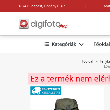
1074 Budapest, Dohány u. 67.
|
Nyi
Kategóriák
Főoldal
Főoldal
Fényk
Low
Ez a termék nem elé