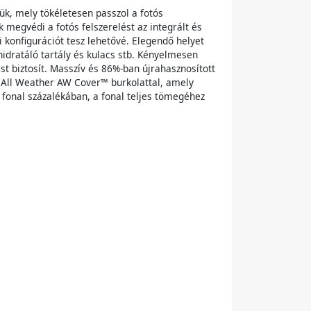
k, mely tökéletesen passzol a fotós
 megvédi a fotós felszerelést az integrált és
 konfigurációt tesz lehetővé. Elegendő helyet
hidratáló tartály és kulacs stb. Kényelmesen
st biztosít. Masszív és 86%-ban újrahasznosított
 All Weather AW Cover™ burkolattal, amely
t fonal százalékában, a fonal teljes tömegéhez