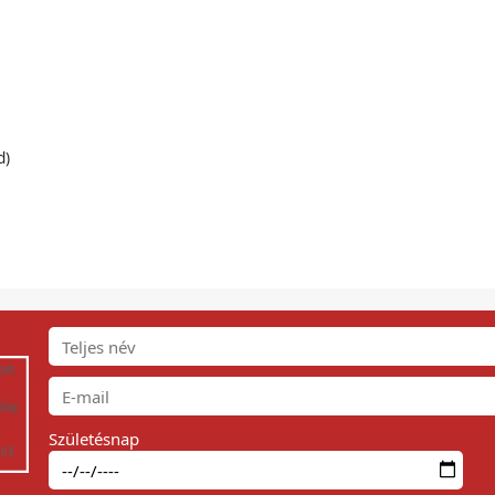
d)
Születésnap