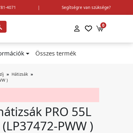
781-4071
|
Segítségre van szüksége?
0
formációk
Összes termék
zíj
Hátizsák
WW )
hátizsák PRO 55L
ld (LP37472-PWW )