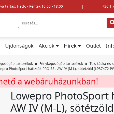
tva tartás: Hétfő - Péntek 10:00 - 18:00
|
+36 1 
Újdonságok
Akciók
Hírek
Outlet
In
épezőgép tartozékok
Fényképezőgép tartozékok
Tok, táska és s
epro PhotoSport hátizsák PRO 55L AW IV (M-L), sötétzöld (LP37472-P
rhető a webáruházunkban!
Lowepro PhotoSport 
AW IV (M-L), sötétzö