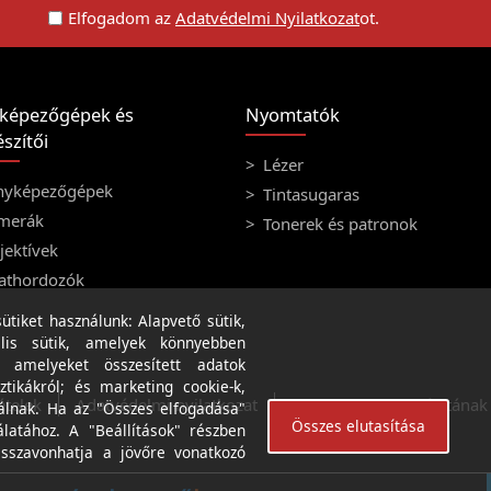
Elfogadom az
Adatvédelmi Nyilatkozat
ot.
képezőgépek és
Nyomtatók
szítői
Lézer
nyképezőgépek
Tintasugaras
merák
Tonerek és patronok
ektívek
athordozók
tiket használunk: Alapvető sütik,
lis sütik, amelyek könnyebben
, amelyeket összesített adatok
ztikákról; és marketing cookie-k,
ételek
Adatvédelmi nyilatkozat
A weboldal használatának f
álnak. Ha az "Összes elfogadása"
Összes elutasítása
álatához. A "Beállítások" részben
isszavonhatja a jövőre vonatkozó