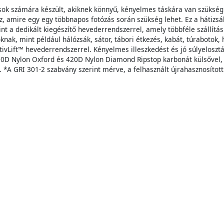
sok számára készült, akiknek könnyű, kényelmes táskára van szükségü
, amire egy egy többnapos fotózás során szükség lehet. Ez a hátizsák
 a dedikált kiegészítő hevederrendszerrel, amely többféle szállítási
nak, mint például hálózsák, sátor, tábori étkezés, kabát, túrabotok, 
ivLift™ hevederrendszerrel. Kényelmes illeszkedést és jó súlyelosztá
420D Nylon Oxford és 420D Nylon Diamond Ripstop karbonát külsővel,
l. *A GRI 301-2 szabvány szerint mérve, a felhasznált újrahasznosítot