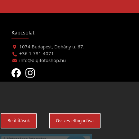
Kapcsolat
1074 Budapest, Dohány u. 67.
+36 1 781-4071
info@digifotoshop.hu
eltételei
Beállítások
Összes elfogadása