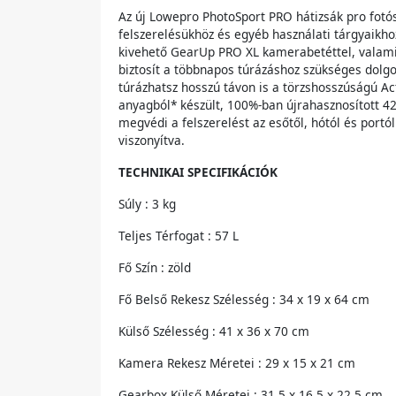
Az új Lowepro PhotoSport PRO hátizsák pro fotó
felszerelésükhöz és egyéb használati tárgyaikhoz
kivehető GearUp PRO XL kamerabetéttel, valamint
biztosít a többnapos túrázáshoz szükséges dolgok
túrázhatsz hosszú távon is a törzshosszúságú Act
anyagból* készült, 100%-ban újrahasznosított 
megvédi a felszerelést az esőtől, hótól és portó
viszonyítva.
TECHNIKAI SPECIFIKÁCIÓK
Súly : 3 kg
Teljes Térfogat : 57 L
Fő Szín : zöld
Fő Belső Rekesz Szélesség : 34 x 19 x 64 cm
Külső Szélesség : 41 x 36 x 70 cm
Kamera Rekesz Méretei : 29 x 15 x 21 cm
Gearbox Külső Méretei : 31.5 x 16.5 x 22.5 cm