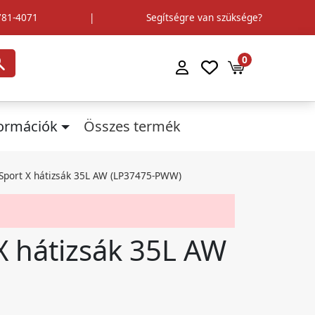
781-4071
|
Segítségre van szüksége?
0
formációk
Összes termék
Sport X hátizsák 35L AW (LP37475-PWW)
 hátizsák 35L AW