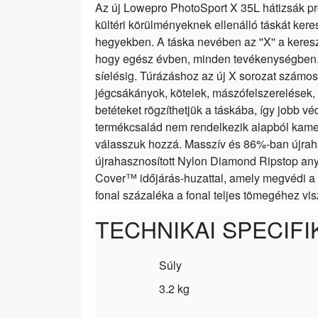
Az új Lowepro PhotoSport X 35L hátizsák pr
kültéri körülményeknek ellenálló táskát ker
hegyekben. A táska nevében az ''X'' a keresz
hogy egész évben, minden tevékenységben, a
síelésig. Túrázáshoz az új X sorozat számos
jégcsákányok, kötelek, mászófelszerelések, s
betéteket rögzíthetjük a táskába, így jobb v
termékcsalád nem rendelkezik alapból kame
válasszuk hozzá. Masszív és 86%-ban újraha
újrahasznosított Nylon Diamond Ripstop anya
Cover™ időjárás-huzattal, amely megvédi a fe
fonal százaléka a fonal teljes tömegéhez vis
TECHNIKAI SPECIFI
Súly
3.2 kg