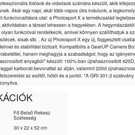
ofesszionális fotósok és videósok számára készült, akik kifeje
esnek. Akár egy napi, akár több napos útra indulunk, a legkomol
t-funkcionalitásra utal: a Photosport X a termékcsalád legteljes
ktivitásban a társad lehessen a hegyekben. A hegymászástól a 
 olyan funkcióval rendelkezik, amivel könnyen szállíthatjuk a 
ílécek, sisak stb. . Az új Photosport X egy új, függesztett csat
édelmet és stabilitást biztosít. Kompatibilis a GearUP Camera B
rabetéttel, hanem meghagyja a szabadságot, hogy az igényeine
sznosított anyagból* készült: 100%-ban újrahasznosított 420D,
ggal karbonát bevonattal az alján, valamint 200d újrahasznosít
lszerelést az esőtől, hótól és a portól. *A GRI 301-2 szabvány s
zonyítva.
KÁCIÓK
Fő Belső Rekesz
Szélesség
30 x 22 x 52 cm