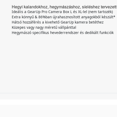
Hegyi kalandokhoz, hegymászáshoz, síeléshez tervezett
Ideális a GearUp Pro Camera Box L és XL-lel (nem tartozék)
Extra könnyű & 86%ban újrahasznosított anyagokból készült*
Hátsó hozzáférés a kivehető GearUp kamera betéthez
Közepes vagy nagy méretű vállpánttal
Hegymászó specifikus hevederrendszer és dedikált funkciók