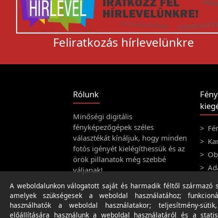
Feliratkozás hírlevelünkre
Rólunk
Fény
kiegé
Minőségi digitális
fényképezőgépek széles
Fé
választékát kínáljuk, hogy minden
Ka
fotós igényét kielégíthessük és az
Obj
örök pillanatok még szebbé
Ad
váljanak!
A weboldalunkon válogatott saját és harmadik féltől származó sü
amelyek szükségesek a weboldal használatához; funkcioná
használhatók a weboldal használatakor; teljesítmény-sütik
előállítására használunk a weboldal használatáról és a statis