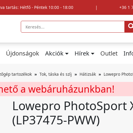
tva tartás: Hétfő - Péntek 10:00 - 18:00
|
+36 1 
Újdonságok
Akciók
Hírek
Outlet
In
zőgép tartozékok
Tok, táska és szíj
Hátizsák
Lowepro Photo
rhető a webáruházunkban!
Lowepro PhotoSport X
(LP37475-PWW)