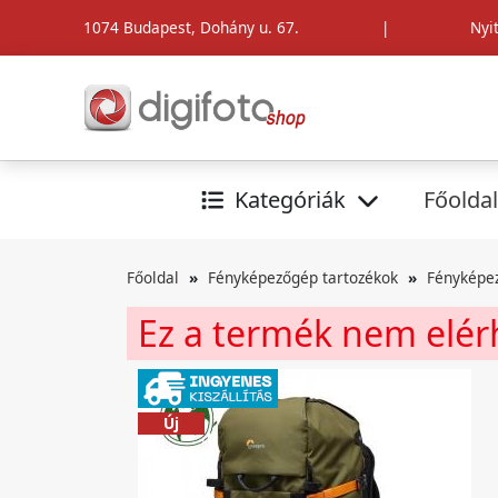
1074 Budapest, Dohány u. 67.
|
Nyi
Kategóriák
Főoldal
Főoldal
Fényképezőgép tartozékok
Fényképe
Ez a termék nem elé
Új