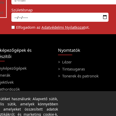
Születésnap
Elfogadom az
Adatvédelmi Nyilatkozat
ot.
képezőgépek és
Nyomtatók
szítői
Lézer
nyképezőgépek
Tintasugaras
merák
Tonerek és patronok
ektívek
athordozók
tiket használunk: Alapvető sütik,
lis sütik, amelyek könnyebben
, amelyeket összesített adatok
ztikákról; és marketing cookie-k,