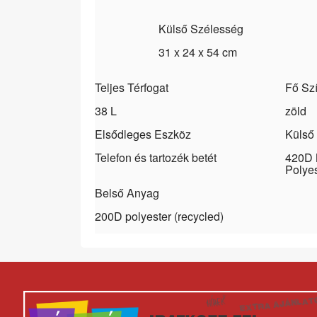
Külső Szélesség
31 x 24 x 54 cm
Teljes Térfogat
Fő Sz
38 L
zöld
Elsődleges Eszköz
Külső
Telefon és tartozék betét
420D 
Polye
Belső Anyag
200D polyester (recycled)