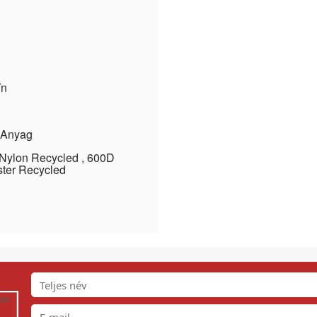
ín
 Anyag
Nylon Recycled , 600D
ster Recycled