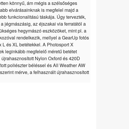
zetten könnyű, ám mégis a szélsőséges
yabb elvárásainknak is megfelel majd a
ebb funkcionalitású táskája. Úgy tervezték,
jégmászásig, az éjszakai via ferratától a
szükséges hegymászó eszközöket, mint pl. a
lakozóval rendelkezik, mellyel a GearUp fotós
ox L és XL betétekkel. A Photosport X
k leginkább megfelelő méretű betétet
 újrahasznosított Nylon Oxford és 420D
ott poliészter béléssel és All Weather AW
zerint mérve, a felhasznált újrahasznosított