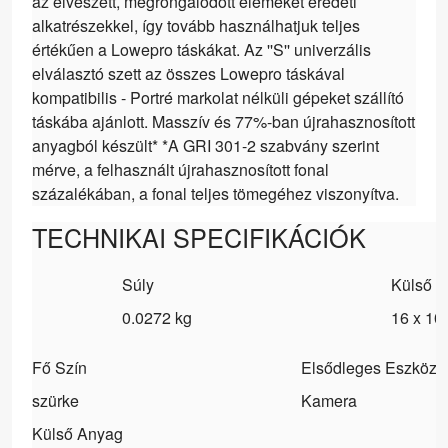
az elveszett, megrongálódott elemeket eredeti
alkatrészekkel, így tovább használhatjuk teljes
értékűen a Lowepro táskákat. Az ''S'' univerzális
elválasztó szett az összes Lowepro táskával
kompatibilis - Portré markolat nélküli gépeket szállító
táskába ajánlott. Masszív és 77%-ban újrahasznosított
anyagból készült* *A GRI 301-2 szabvány szerint
mérve, a felhasznált újrahasznosított fonal
százalékában, a fonal teljes tömegéhez viszonyítva.
TECHNIKAI SPECIFIKÁCIÓK
Súly
Külső S
0.0272 kg
16 x 10
Fő Szín
Elsődleges Eszköz
szürke
Kamera
Külső Anyag