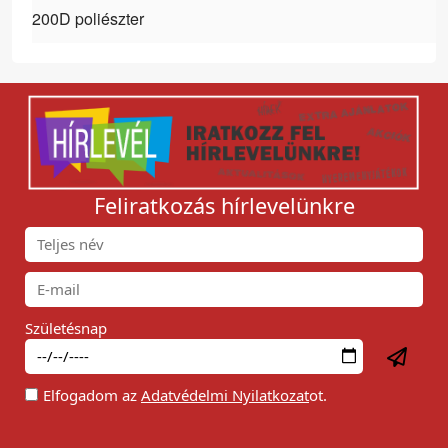
200D poliészter
Feliratkozás hírlevelünkre
Születésnap
Elfogadom az
Adatvédelmi Nyilatkozat
ot.