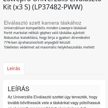
Kit (x3 S) (LP37482-PWW)
Elválasztó szett kamera táskához
Univerzálisan kompatibilis minden Lowepro táskával
Porté markolat nélküli géphez való táskába ajánlott
Robusztus kialakítású, hogy bírja a gyakori átrendezést
77%-ban újrahasznosított anyagból készült
Tökéletes védelmet ad maximális helykihasználás mellett
Leírás
LEÍRÁS
Az Univerzális Elválasztó szettet úgy tervezték, hogy
tovább bővíthessük vele a táskánkat vagy pótolhassuk