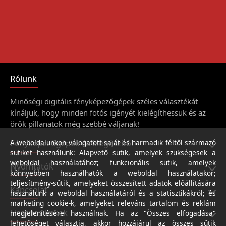
Rólunk
Minőségi digitális fényképezőgépek széles választékát
kínáljuk, hogy minden fotós igényét kielégíthessük és az
örök pillanatok még szebbé váljanak!
Fényképezőgépek és kiegészítői
A weboldalunkon válogatott saját és harmadik féltől származó
sütiket használunk: Alapvető sütik, amelyek szükségesek a
weboldal használatához; funkcionális sütik, amelyek
Nyomtatók
könnyebben használhatók a weboldal használatakor;
teljesítmény-sütik, amelyeket összesített adatok előállítására
Kapcsolat
használunk a weboldal használatáról és a statisztikákról; és
marketing cookie-k, amelyeket releváns tartalom és reklám
Hasznos linkek
megjelenítésére használnak. Ha az "Összes elfogadása"
lehetőséget választja, akkor hozzájárul az összes sütik