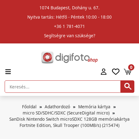
1074 Budapest, Dohány u. 67.
Nyitva tartás: Hétfő - Péntek 10:00 - 18:00
+36 1 781-4071
Segítségre van szüksége?
0
Főoldal
Adathordozó
Memória kártya
micro SD/SDHC/SDXC (SecureDigital micro)
SanDisk Nintendo Switch microSDXC 128GB memóriakártya
Fortnite Edition, Skull Trooper (100MB/s) (215474)