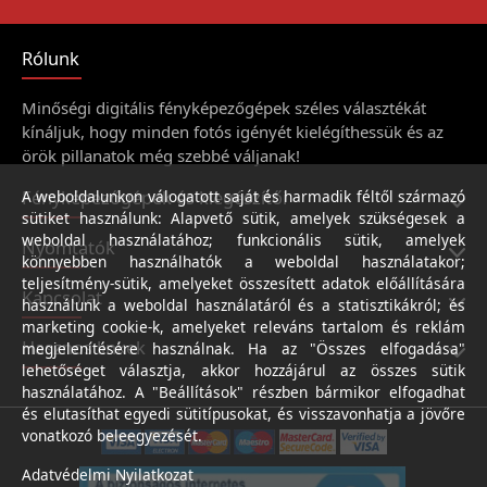
Rólunk
Minőségi digitális fényképezőgépek széles választékát
kínáljuk, hogy minden fotós igényét kielégíthessük és az
örök pillanatok még szebbé váljanak!
Fényképezőgépek és kiegészítői
A weboldalunkon válogatott saját és harmadik féltől származó
sütiket használunk: Alapvető sütik, amelyek szükségesek a
weboldal használatához; funkcionális sütik, amelyek
Nyomtatók
könnyebben használhatók a weboldal használatakor;
teljesítmény-sütik, amelyeket összesített adatok előállítására
Kapcsolat
használunk a weboldal használatáról és a statisztikákról; és
marketing cookie-k, amelyeket releváns tartalom és reklám
Hasznos linkek
megjelenítésére használnak. Ha az "Összes elfogadása"
lehetőséget választja, akkor hozzájárul az összes sütik
használatához. A "Beállítások" részben bármikor elfogadhat
és elutasíthat egyedi sütitípusokat, és visszavonhatja a jövőre
vonatkozó beleegyezését.
Adatvédelmi Nyilatkozat