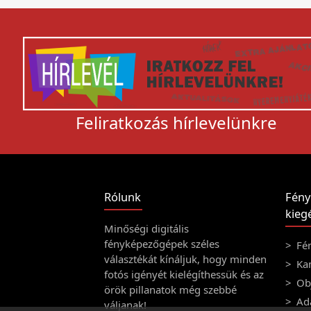
Feliratkozás hírlevelünkre
Rólunk
Fény
kiegé
Minőségi digitális
fényképezőgépek széles
Fé
választékát kínáljuk, hogy minden
Ka
fotós igényét kielégíthessük és az
Obj
örök pillanatok még szebbé
Ad
váljanak!