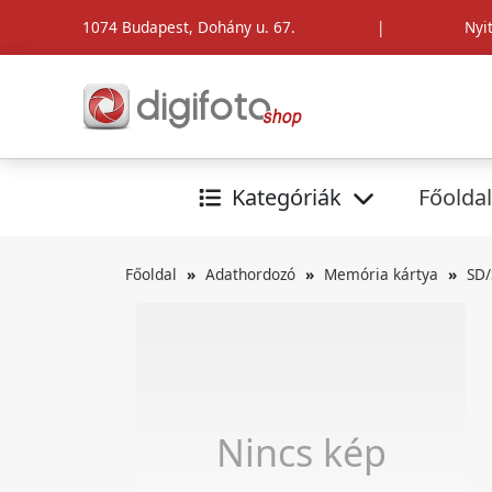
1074 Budapest, Dohány u. 67.
|
Nyi
Kategóriák
Főoldal
Főoldal
Adathordozó
Memória kártya
SD/
Nincs kép