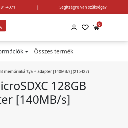
781-4071
|
Segítségre van szüksége?
0
formációk
Összes termék
B memóriakártya + adapter [140MB/s] (215427)
microSDXC 128GB
er [140MB/s]