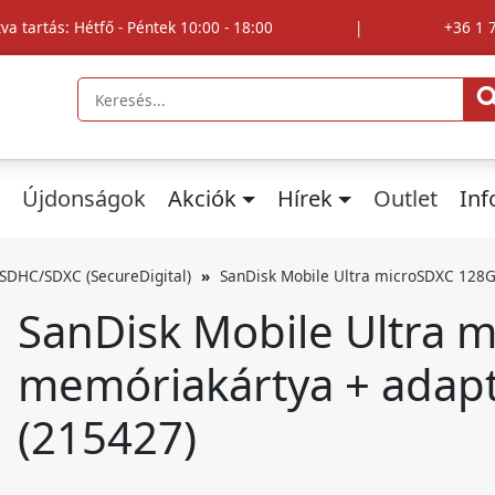
tva tartás: Hétfő - Péntek 10:00 - 18:00
|
+36 1 
Újdonságok
Akciók
Hírek
Outlet
In
SDHC/SDXC (SecureDigital)
SanDisk Mobile Ultra microSDXC 128G
SanDisk Mobile Ultra 
memóriakártya + adapt
(215427)