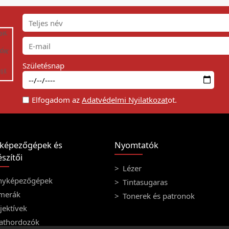
Születésnap
Elfogadom az
Adatvédelmi Nyilatkozat
ot.
képezőgépek és
Nyomtatók
szítői
Lézer
nyképezőgépek
Tintasugaras
merák
Tonerek és patronok
ektívek
athordozók