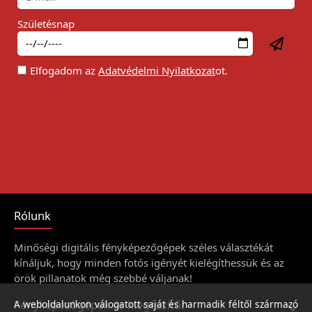
Születésnap
Elfogadom az
Adatvédelmi Nyilatkozat
ot.
Rólunk
Minőségi digitális fényképezőgépek széles választékát
kínáljuk, hogy minden fotós igényét kielégíthessük és az
örök pillanatok még szebbé váljanak!
Fényképezőgépek és kiegészítői
A weboldalunkon válogatott saját és harmadik féltől származó