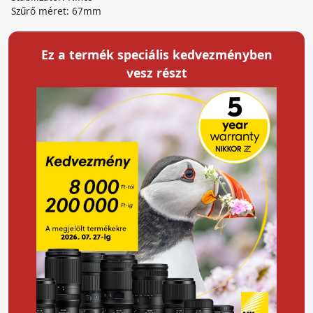
Szűrő méret: 67mm
Ez a termék speciális kedvezményben
vesz részt