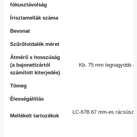
fókusztávolság
Íriszlamellák száma
Bevonat
Szűrőtoldalék méret
Átmérő x hosszúság
(a bajonettzártól
Kb. 75 mm legnagyobb át
számított kiterjedés)
Tömeg
Élességállítás
LC-67B 67 mm-es rácsúsztat
Mellékelt tartozékok