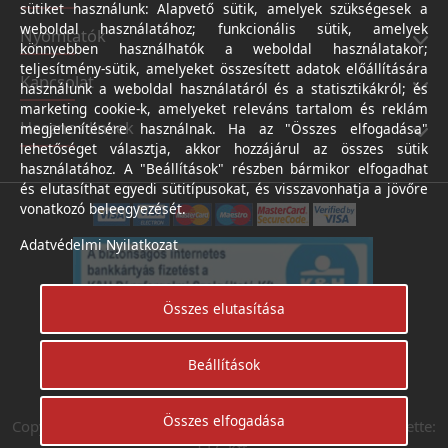
sütiket használunk: Alapvető sütik, amelyek szükségesek a
weboldal használatához; funkcionális sütik, amelyek
Nyomtatók
könnyebben használhatók a weboldal használatakor;
teljesítmény-sütik, amelyeket összesített adatok előállítására
Kapcsolat
használunk a weboldal használatáról és a statisztikákról; és
marketing cookie-k, amelyeket releváns tartalom és reklám
Hasznos linkek
megjelenítésére használnak. Ha az "Összes elfogadása"
lehetőséget választja, akkor hozzájárul az összes sütik
használatához. A "Beállítások" részben bármikor elfogadhat
és elutasíthat egyedi sütitípusokat, és visszavonhatja a jövőre
vonatkozó beleegyezését.
Adatvédelmi Nyilatkozat
Összes elutasítása
Beállítások
Árukereső.hu
Összes elfogadása
Copyright © Digifotoshop - Axico-Digital Kft. 2024. Készítette:
I.T.C Kft.