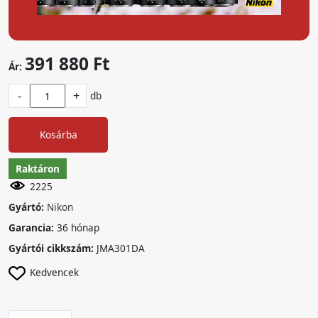
391 880 Ft
Ár:
-
+
db
Kosárba
Raktáron
2225
Gyártó:
Nikon
Garancia:
36 hónap
Gyártói cikkszám:
JMA301DA
Kedvencek