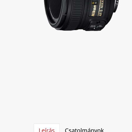
Leírás
Csatolmányok