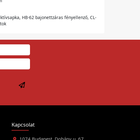
m
ktívsapka, HB-62 bajonettzáras fényellenző, CL-
tok
Kapcsolat
1074 Budapest, Dohány u. 67.