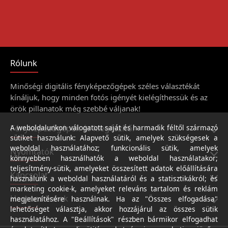
Rólunk
Minőségi digitális fényképezőgépek széles választékát
kínáljuk, hogy minden fotós igényét kielégíthessük és az
örök pillanatok még szebbé váljanak!
Fényképezőgépek és kiegészítői
A weboldalunkon válogatott saját és harmadik féltől származó
sütiket használunk: Alapvető sütik, amelyek szükségesek a
weboldal használatához; funkcionális sütik, amelyek
Nyomtatók
könnyebben használhatók a weboldal használatakor;
teljesítmény-sütik, amelyeket összesített adatok előállítására
Kapcsolat
használunk a weboldal használatáról és a statisztikákról; és
marketing cookie-k, amelyeket releváns tartalom és reklám
Hasznos linkek
megjelenítésére használnak. Ha az "Összes elfogadása"
lehetőséget választja, akkor hozzájárul az összes sütik
használatához. A "Beállítások" részben bármikor elfogadhat