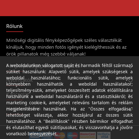
Rólunk
Minőségi digitális fényképezőgépek széles választékát
kínáljuk, hogy minden fotós igényét kielégíthessük és az
örök pillanatok még szebbé váljanak!
Fényképezőgépek és kiegészítői
A weboldalunkon válogatott saját és harmadik féltől származó
sütiket használunk: Alapvető sütik, amelyek szükségesek a
weboldal használatához; funkcionális sütik, amelyek
Nyomtatók
könnyebben használhatók a weboldal használatakor;
teljesítmény-sütik, amelyeket összesített adatok előállítására
Kapcsolat
használunk a weboldal használatáról és a statisztikákról; és
marketing cookie-k, amelyeket releváns tartalom és reklám
Hasznos linkek
megjelenítésére használnak. Ha az "Összes elfogadása"
lehetőséget választja, akkor hozzájárul az összes sütik
használatához. A "Beállítások" részben bármikor elfogadhat
és elutasíthat egyedi sütitípusokat, és visszavonhatja a jövőre
vonatkozó beleegyezését.