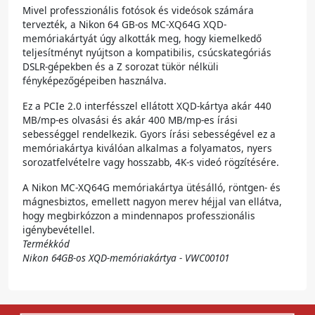
Mivel professzionális fotósok és videósok számára
tervezték, a Nikon 64 GB-os MC-XQ64G XQD-
memóriakártyát úgy alkották meg, hogy kiemelkedő
teljesítményt nyújtson a kompatibilis, csúcskategóriás
DSLR-gépekben és a Z sorozat tükör nélküli
fényképezőgépeiben használva.
Ez a PCIe 2.0 interfésszel ellátott XQD-kártya akár 440
MB/mp-es olvasási és akár 400 MB/mp-es írási
sebességgel rendelkezik. Gyors írási sebességével ez a
memóriakártya kiválóan alkalmas a folyamatos, nyers
sorozatfelvételre vagy hosszabb, 4K-s videó rögzítésére.
A Nikon MC-XQ64G memóriakártya ütésálló, röntgen- és
mágnesbiztos, emellett nagyon merev héjjal van ellátva,
hogy megbirkózzon a mindennapos professzionális
igénybevétellel.
Termékkód
Nikon 64GB-os XQD-memóriakártya - VWC00101