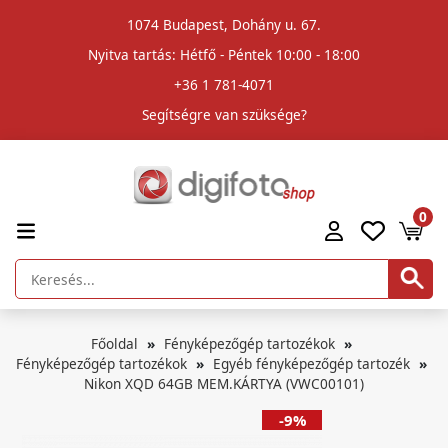
1074 Budapest, Dohány u. 67.
Nyitva tartás: Hétfő - Péntek 10:00 - 18:00
+36 1 781-4071
Segítségre van szüksége?
0
Főoldal
Fényképezőgép tartozékok
Fényképezőgép tartozékok
Egyéb fényképezőgép tartozék
Nikon XQD 64GB MEM.KÁRTYA (VWC00101)
-9%