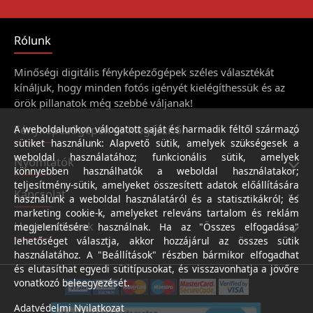
Rólunk
Minőségi digitális fényképezőgépek széles választékát
kínáljuk, hogy minden fotós igényét kielégíthessük és az
örök pillanatok még szebbé váljanak!
Fényképezőgépek és kiegészítői
A weboldalunkon válogatott saját és harmadik féltől származó
sütiket használunk: Alapvető sütik, amelyek szükségesek a
weboldal használatához; funkcionális sütik, amelyek
Nyomtatók
könnyebben használhatók a weboldal használatakor;
teljesítmény-sütik, amelyeket összesített adatok előállítására
Kapcsolat
használunk a weboldal használatáról és a statisztikákról; és
marketing cookie-k, amelyeket releváns tartalom és reklám
Hasznos linkek
megjelenítésére használnak. Ha az "Összes elfogadása"
lehetőséget választja, akkor hozzájárul az összes sütik
használatához. A "Beállítások" részben bármikor elfogadhat
és elutasíthat egyedi sütitípusokat, és visszavonhatja a jövőre
vonatkozó beleegyezését.
Adatvédelmi Nyilatkozat