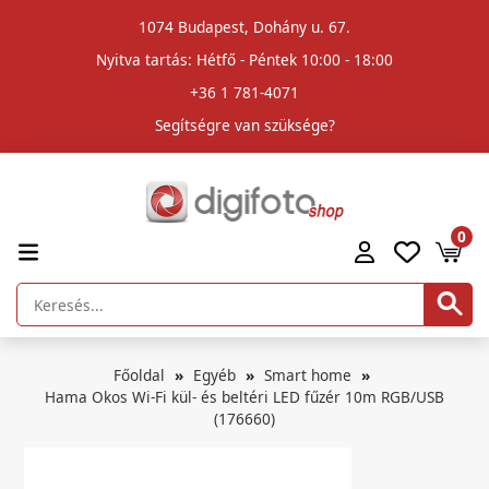
1074 Budapest, Dohány u. 67.
Nyitva tartás: Hétfő - Péntek 10:00 - 18:00
+36 1 781-4071
Segítségre van szüksége?
0
Főoldal
Egyéb
Smart home
Hama Okos Wi-Fi kül- és beltéri LED fűzér 10m RGB/USB
(176660)