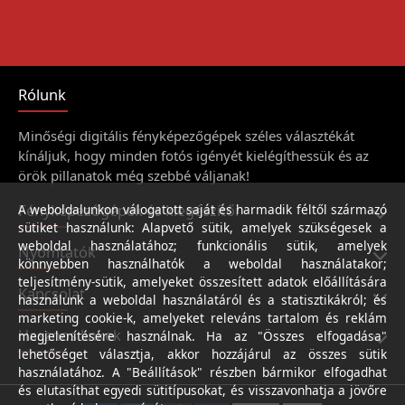
Rólunk
Minőségi digitális fényképezőgépek széles választékát
kínáljuk, hogy minden fotós igényét kielégíthessük és az
örök pillanatok még szebbé váljanak!
Fényképezőgépek és kiegészítői
A weboldalunkon válogatott saját és harmadik féltől származó
sütiket használunk: Alapvető sütik, amelyek szükségesek a
weboldal használatához; funkcionális sütik, amelyek
Nyomtatók
könnyebben használhatók a weboldal használatakor;
teljesítmény-sütik, amelyeket összesített adatok előállítására
Kapcsolat
használunk a weboldal használatáról és a statisztikákról; és
marketing cookie-k, amelyeket releváns tartalom és reklám
Hasznos linkek
megjelenítésére használnak. Ha az "Összes elfogadása"
lehetőséget választja, akkor hozzájárul az összes sütik
használatához. A "Beállítások" részben bármikor elfogadhat
és elutasíthat egyedi sütitípusokat, és visszavonhatja a jövőre