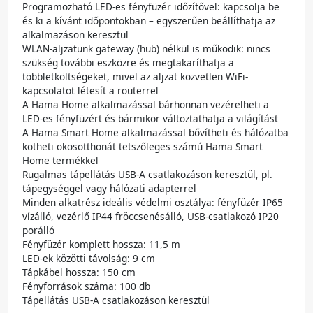
Programozható LED-es fényfüzér időzítővel: kapcsolja be
és ki a kívánt időpontokban – egyszerűen beállíthatja az
alkalmazáson keresztül
WLAN-aljzatunk gateway (hub) nélkül is működik: nincs
szükség további eszközre és megtakaríthatja a
többletköltségeket, mivel az aljzat közvetlen WiFi-
kapcsolatot létesít a routerrel
A Hama Home alkalmazással bárhonnan vezérelheti a
LED-es fényfüzért és bármikor változtathatja a világítást
A Hama Smart Home alkalmazással bővítheti és hálózatba
kötheti okosotthonát tetszőleges számú Hama Smart
Home termékkel
Rugalmas tápellátás USB-A csatlakozáson keresztül, pl.
tápegységgel vagy hálózati adapterrel
Minden alkatrész ideális védelmi osztálya: fényfüzér IP65
vízálló, vezérlő IP44 fröccsenésálló, USB-csatlakozó IP20
porálló
Fényfüzér komplett hossza: 11,5 m
LED-ek közötti távolság: 9 cm
Tápkábel hossza: 150 cm
Fényforrások száma: 100 db
Tápellátás USB-A csatlakozáson keresztül