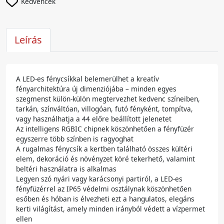
Kedvencek
Leírás
A LED-es fénycsíkkal belemerülhet a kreatív
fényarchitektúra új dimenziójába – minden egyes
szegmenst külön-külön megtervezhet kedvenc színeiben,
tarkán, színváltóan, villogóan, futó fényként, tompítva,
vagy használhatja a 44 előre beállított jelenetet
Az intelligens RGBIC chipnek köszönhetően a fényfüzér
egyszerre több színben is ragyoghat
A rugalmas fénycsík a kertben található összes kültéri
elem, dekoráció és növényzet köré tekerhető, valamint
beltéri használatra is alkalmas
Legyen szó nyári vagy karácsonyi partiról, a LED-es
fényfüzérrel az IP65 védelmi osztálynak köszönhetően
esőben és hóban is élvezheti ezt a hangulatos, elegáns
kerti világítást, amely minden irányból védett a vízpermet
ellen