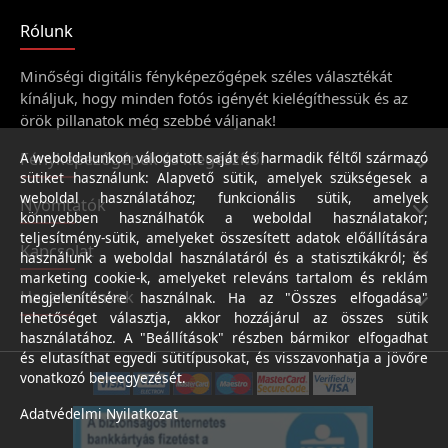
Rólunk
Minőségi digitális fényképezőgépek széles választékát
kínáljuk, hogy minden fotós igényét kielégíthessük és az
örök pillanatok még szebbé váljanak!
Fényképezőgépek és kiegészítői
A weboldalunkon válogatott saját és harmadik féltől származó
sütiket használunk: Alapvető sütik, amelyek szükségesek a
weboldal használatához; funkcionális sütik, amelyek
Nyomtatók
könnyebben használhatók a weboldal használatakor;
teljesítmény-sütik, amelyeket összesített adatok előállítására
Kapcsolat
használunk a weboldal használatáról és a statisztikákról; és
marketing cookie-k, amelyeket releváns tartalom és reklám
Hasznos linkek
megjelenítésére használnak. Ha az "Összes elfogadása"
lehetőséget választja, akkor hozzájárul az összes sütik
használatához. A "Beállítások" részben bármikor elfogadhat
és elutasíthat egyedi sütitípusokat, és visszavonhatja a jövőre
vonatkozó beleegyezését.
Adatvédelmi Nyilatkozat