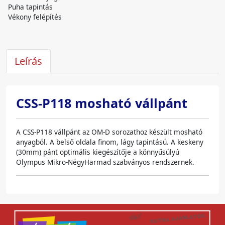
Puha tapintás
Vékony felépítés
Leírás
CSS‑P118 mosható vállpánt
A CSS-P118 vállpánt az OM-D sorozathoz készült mosható
anyagból. A belső oldala finom, lágy tapintású. A keskeny
(30mm) pánt optimális kiegészítője a könnyűsúlyú
Olympus Mikro-NégyHarmad szabványos rendszernek.