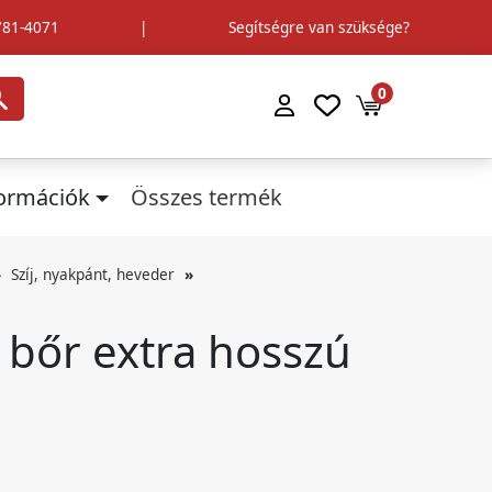
781-4071
|
Segítségre van szüksége?
0
formációk
Összes termék
Szíj, nyakpánt, heveder
 bőr extra hosszú