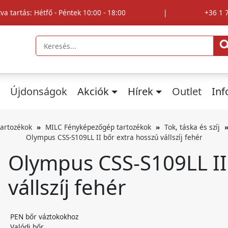
tva tartás: Hétfő - Péntek 10:00 - 18:00
|
+36 1 
Újdonságok
Akciók
Hírek
Outlet
In
artozékok
MILC Fényképezőgép tartozékok
Tok, táska és szíj
Olympus CSS-S109LL II bőr extra hosszú vállszíj fehér
Olympus CSS-S109LL II
vállszíj fehér
PEN bőr váztokokhoz
Valódi bőr