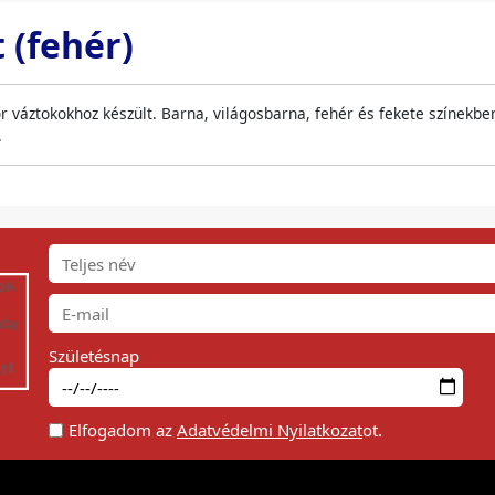
 (fehér)
r váztokokhoz készült. Barna, világosbarna, fehér és fekete színekbe
.
Születésnap
Elfogadom az
Adatvédelmi Nyilatkozat
ot.