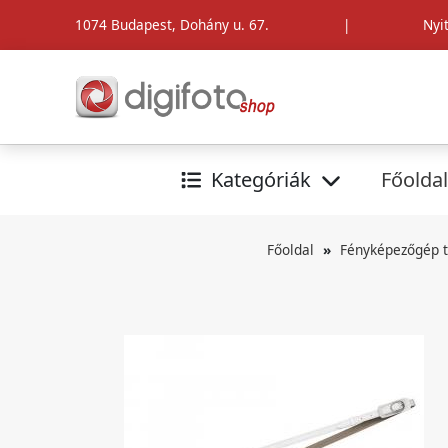
1074 Budapest, Dohány u. 67.
|
Nyi
Kategóriák
Főoldal
Főoldal
Fényképezőgép t