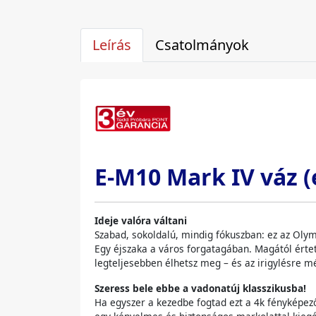
Leírás
Csatolmányok
E-M10 Mark IV váz (
Ideje valóra váltani
Szabad, sokoldalú, mindig fókuszban: ez az Oly
Egy éjszaka a város forgatagában. Magától érte
legteljesebben élhetsz meg – és az irigylésre m
Szeress bele ebbe a vadonatúj klasszikusba!
Ha egyszer a kezedbe fogtad ezt a 4k fényképez