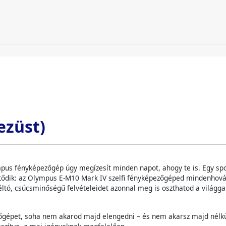
ezüst)
mpus fényképezőgép úgy megízesít minden napot, ahogy te is. Egy spo
tődik: az Olympus E-M10 Mark IV szelfi fényképezőgéped mindenhová v
éltó, csúcsminőségű felvételeidet azonnal meg is oszthatod a világga
őgépet, soha nem akarod majd elengedni – és nem akarsz majd nélkül