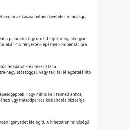
sszhangjának köszönhetően kivételes minőségű,
al a pillanatot úgy örökíthetjük meg, ahogyan
tor akár 4,5 fényérték-lépésnyi kompenzációra
ós feladatot – és tekerd fel a
a-nagylátószöggel, vagy tárj fel lélegzetelállító
épezőgéppel! Hogy mit is kell tenned ahhoz,
éséhez! Egy másodperces késleltetés biztosítja,
den igényedet kielégíti. A hihetetlen minőségű