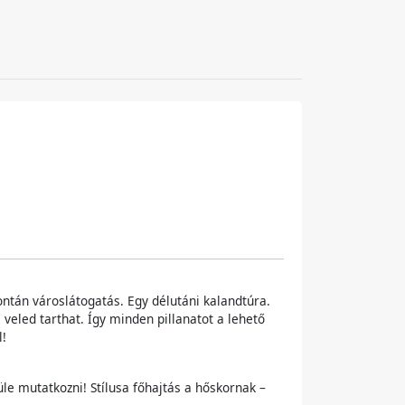
ntán városlátogatás. Egy délutáni kalandtúra.
eled tarthat. Így minden pillanatot a lehető
l!
e mutatkozni! Stílusa főhajtás a hőskornak –