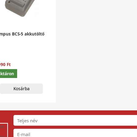
mpus BCS-5 akkutöltő
990 Ft
ktáron
Kosárba