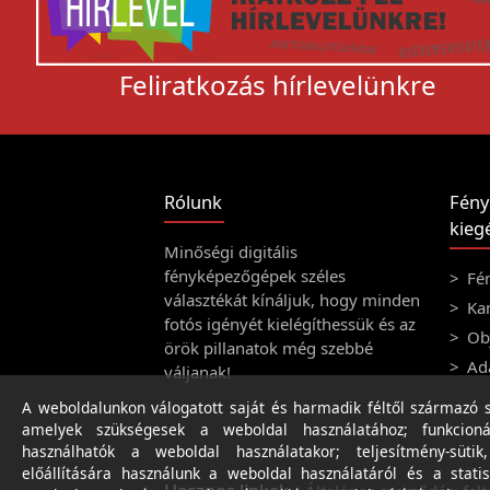
Feliratkozás hírlevelünkre
Rólunk
Fény
kiegé
Minőségi digitális
fényképezőgépek széles
Fé
választékát kínáljuk, hogy minden
Ka
fotós igényét kielégíthessük és az
Obj
örök pillanatok még szebbé
Ad
váljanak!
A weboldalunkon válogatott saját és harmadik féltől származó sü
amelyek szükségesek a weboldal használatához; funkcioná
használhatók a weboldal használatakor; teljesítmény-sütik
előállítására használunk a weboldal használatáról és a statis