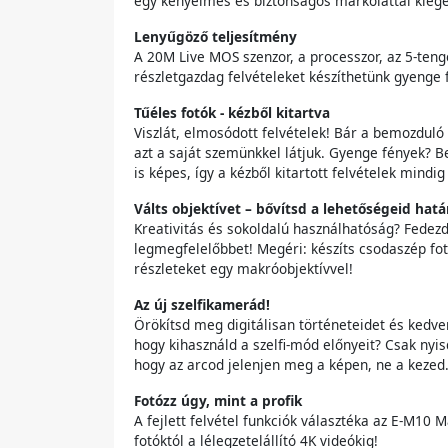
egy kényelmes és biztonságos markolattal kiegé
Lenyűgöző teljesítmény
A 20M Live MOS szenzor, a processzor, az 5-ten
részletgazdag felvételeket készíthetünk gyenge f
Tűéles fotók - kézből kitartva
Viszlát, elmosódott felvételek! Bár a bemozduló
azt a saját szemünkkel látjuk. Gyenge fények? 
is képes, így a kézből kitartott felvételek mindi
Válts objektívet – bővítsd a lehetőségeid határ
Kreativitás és sokoldalú használhatóság? Fedezd 
legmegfelelőbbet! Megéri: készíts csodaszép fotó
részleteket egy makróobjektívvel!
Az új szelfikamerád!
Örökítsd meg digitálisan történeteidet és kedve
hogy kihasználd a szelfi-mód előnyeit? Csak nyisd
hogy az arcod jelenjen meg a képen, ne a kezed
Fotózz úgy, mint a profik
A fejlett felvétel funkciók választéka az E-M1
fotóktól a lélegzetelállító 4K videókig!