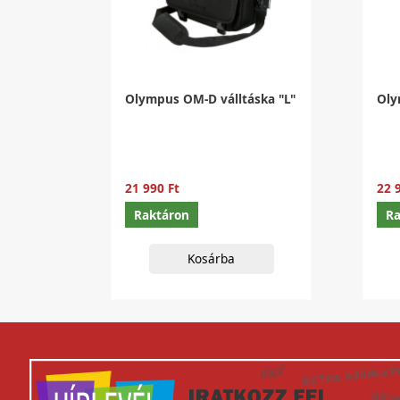
Olympus OM-D válltáska "L"
Oly
21 990 Ft
22 
Raktáron
Ra
Kosárba