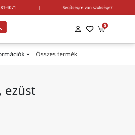
781-4071
|
Segítségre van szüksége?
0
formációk
Összes termék
 ezüst