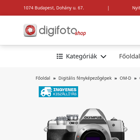
1074 Budapest, Dohány u. 67.
|
Nyi
Kategóriák
Főoldal
Főoldal
Digitális fényképezőgépek
OM-D