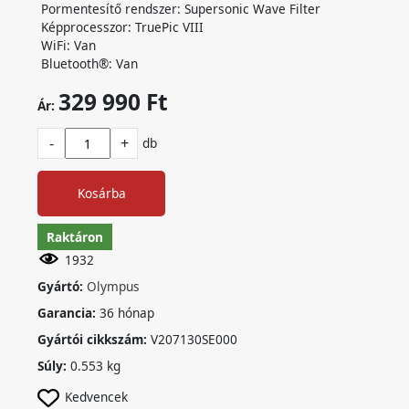
Pormentesítő rendszer: Supersonic Wave Filter
Képprocesszor: TruePic VIII
WiFi: Van
Bluetooth®: Van
329 990 Ft
Ár:
-
+
db
Kosárba
Raktáron
1932
Gyártó:
Olympus
Garancia:
36 hónap
Gyártói cikkszám:
V207130SE000
Súly:
0.553 kg
Kedvencek