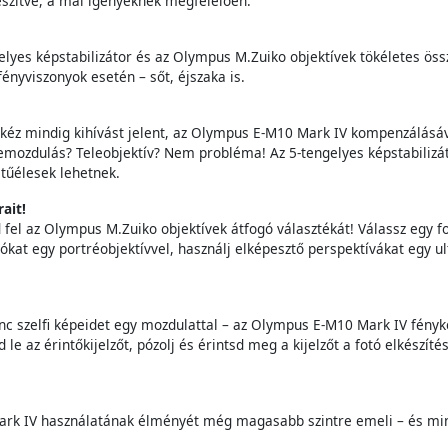
szítve, a mai igényeknek megfelelően.
gelyes képstabilizátor és az Olympus M.Zuiko objektívek tökéletes ö
ényviszonyok esetén – sőt, éjszaka is.
 kéz mindig kihívást jelent, az Olympus E-M10 Mark IV kompenzálásáv
Bemozdulás? Teleobjektív? Nem probléma! Az 5-tengelyes képstabilizá
g tűélesek lehetnek.
ait!
fel az Olympus M.Zuiko objektívek átfogó választékát! Válassz egy fot
kat egy portréobjektívvel, használj elképesztő perspektívákat egy ultr
nc szelfi képeidet egy mozdulattal – az Olympus E-M10 Mark IV fényk
 le az érintőkijelzőt, pózolj és érintsd meg a kijelzőt a fotó elkészít
.
0 Mark IV használatának élményét még magasabb szintre emeli – és min