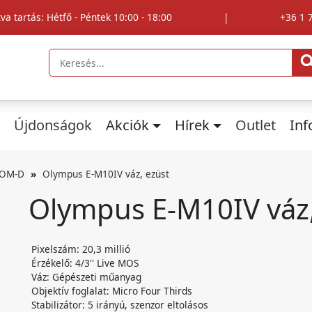
tva tartás: Hétfő - Péntek 10:00 - 18:00
|
+36 1 
Újdonságok
Akciók
Hírek
Outlet
In
OM-D
Olympus E-M10IV váz, ezüst
Olympus E-M10IV váz,
Pixelszám: 20,3 millió
Érzékelő: 4/3'' Live MOS
Váz: Gépészeti műanyag
Objektív foglalat: Micro Four Thirds
Stabilizátor: 5 irányú, szenzor eltolásos