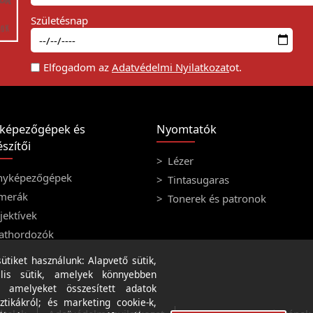
Születésnap
Elfogadom az
Adatvédelmi Nyilatkozat
ot.
képezőgépek és
Nyomtatók
szítői
Lézer
nyképezőgépek
Tintasugaras
merák
Tonerek és patronok
ektívek
athordozók
tiket használunk: Alapvető sütik,
lis sütik, amelyek könnyebben
, amelyeket összesített adatok
ztikákról; és marketing cookie-k,