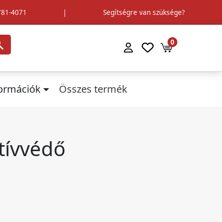
781-4071
|
Segítségre van szüksége?
0
formációk
Összes termék
tívvédő