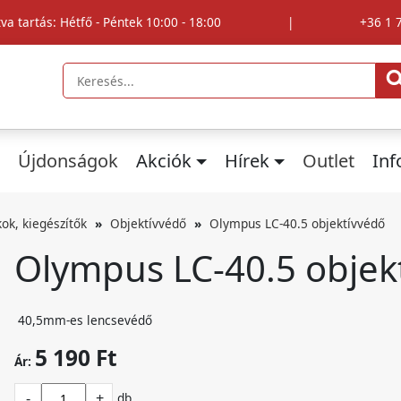
tva tartás: Hétfő - Péntek 10:00 - 18:00
|
+36 1 
Újdonságok
Akciók
Hírek
Outlet
In
kok, kiegészítők
Objektívvédő
Olympus LC-40.5 objektívvédő
Olympus LC-40.5 objek
40,5mm-es lencsevédő
5 190 Ft
Ár:
-
+
db