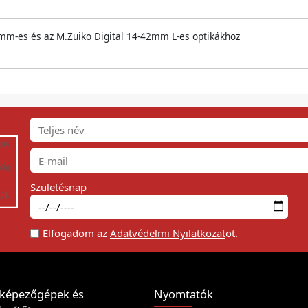
mm-es és az M.Zuiko Digital 14-42mm L-es optikákhoz
Születésnap
Elfogadom az
Adatvédelmi Nyilatkozat
ot.
képezőgépek és
Nyomtatók