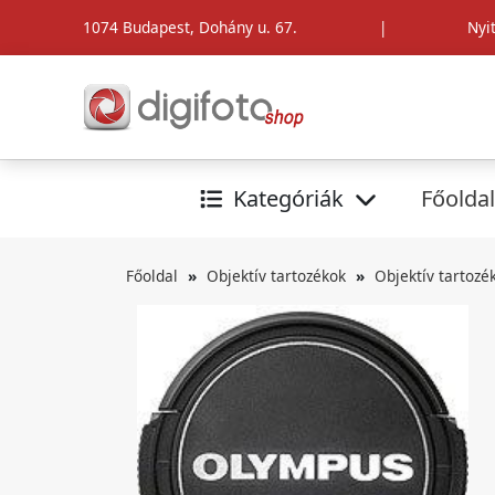
1074 Budapest, Dohány u. 67.
|
Nyi
Kategóriák
Főoldal
Főoldal
Objektív tartozékok
Objektív tartozé