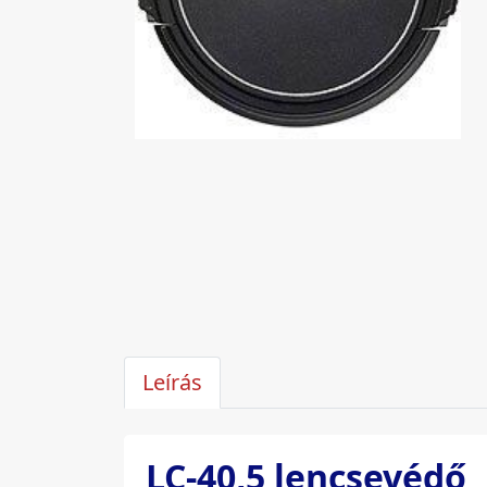
Leírás
LC-40,5 lencsevédő