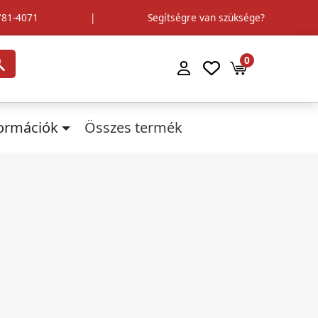
781-4071
|
Segítségre van szüksége?
0
formációk
Összes termék