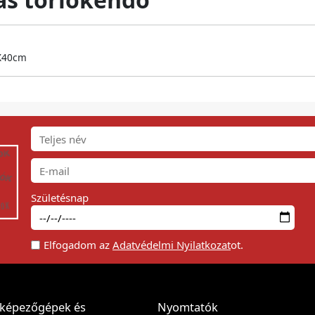
8X40cm
Születésnap
Elfogadom az
Adatvédelmi Nyilatkozat
ot.
képezőgépek és
Nyomtatók