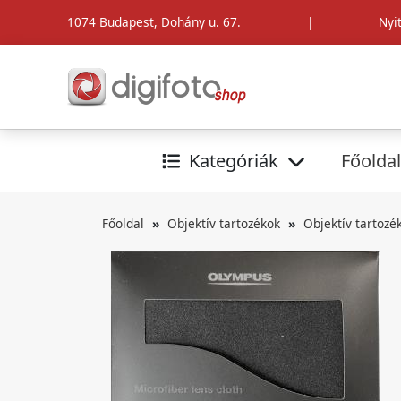
1074 Budapest, Dohány u. 67.
|
Nyi
Kategóriák
Főoldal
Főoldal
Objektív tartozékok
Objektív tartozé