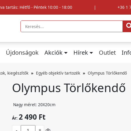
tva tartás: Hétfő - Péntek 10:00 - 18:00
|
+36 1 
Újdonságok
Akciók
Hírek
Outlet
In
kok, kiegészítők
Egyéb objektív tartozék
Olympus Törlőkendő
Olympus Törlőkendő
Nagy méret: 20X20cm
2 490 Ft
Ár:
-
+
db