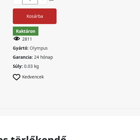
Kosárba
Raktáron
2811
Gyártó:
Olympus
Garancia:
24 hónap
Súly:
0.03 kg
Kedvencek
as törlőkendő