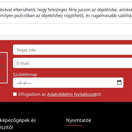
ásával elkerülhető, hogy felesleges fény jusson az objektívbe, amiko
lyen pozícióban az objektívhez rögzíthető, és rugalmasabb szállítás
Születésnap
Elfogadom az
Adatvédelmi Nyilatkozat
ot.
képezőgépek és
Nyomtatók
szítői