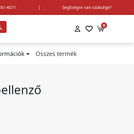
781-4071
|
Segítségre van szüksége?
0
formációk
Összes termék
ellenző