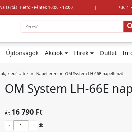
tva tartás: Hétfő - Péntek 10:00 - 18:00
|
+36 1 
Újdonságok
Akciók
Hírek
Outlet
In
kok, kiegészítők
Napellenző
OM System LH-66E napellenző
OM System LH-66E nap
16 790 Ft
Ár:
-
+
db