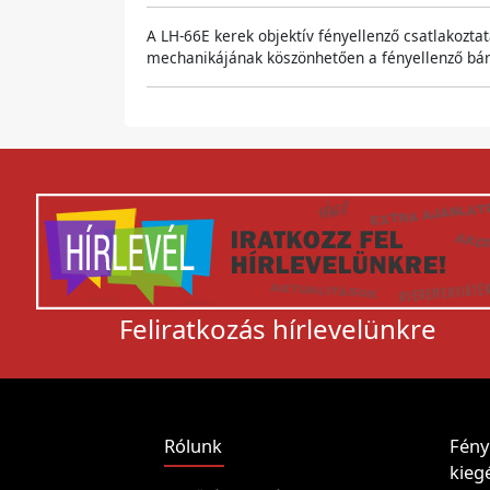
A LH-66E kerek objektív fényellenző csatlakoztat
mechanikájának köszönhetően a fényellenző bármi
Feliratkozás hírlevelünkre
Rólunk
Fény
kiegé