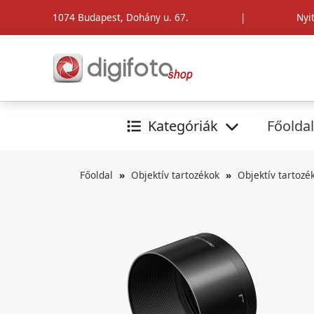
1074 Budapest, Dohány u. 67.
|
Nyi
Kategóriák
Főoldal
Főoldal
Objektív tartozékok
Objektív tartozé