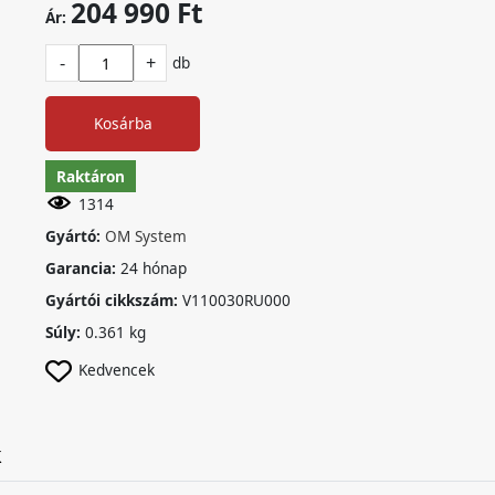
204 990 Ft
Ár:
-
+
db
Kosárba
Raktáron
1314
Gyártó:
OM System
Garancia:
24 hónap
Gyártói cikkszám:
V110030RU000
Súly:
0.361 kg
Kedvencek
k