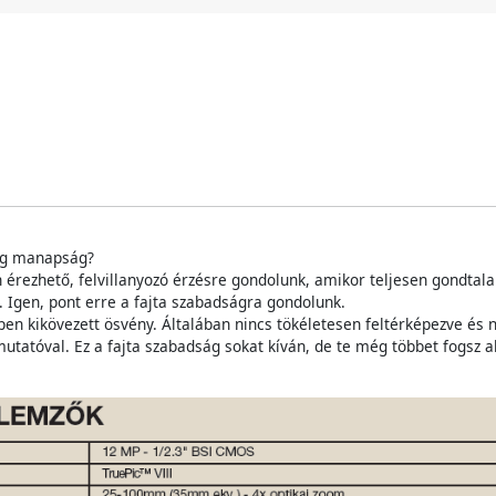
log manapság?
ban érezhető, felvillanyozó érzésre gondolunk, amikor teljesen gondt
. Igen, pont erre a fajta szabadságra gondolunk.
pen kikövezett ösvény. Általában nincs tökéletesen feltérképezve és
utatóval. Ez a fajta szabadság sokat kíván, de te még többet fogsz a