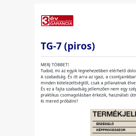
TG-7 (piros)
MERJ TÖBBET!
Tudod, mi az egyik legnehezebben elérhető do
A szabadság. És itt arra az igazi, a csontjaink
minden kötelezettségtől, csak a pillanatnak élve
És ez a fajta szabadság jellemzően nem egy szé
praktikus csomagolásban érkezik, használati útm
Ki mered próbálni?