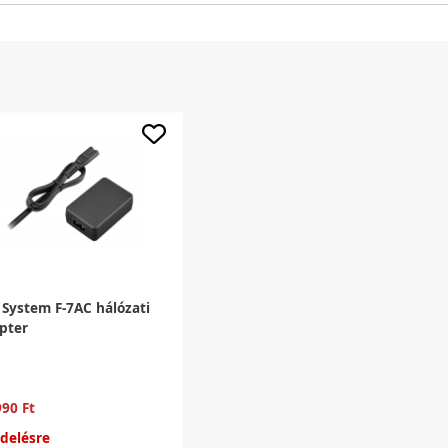
System F-7AC hálózati
pter
990 Ft
delésre