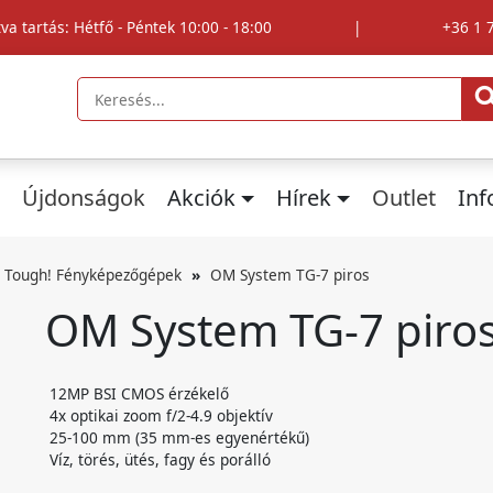
tva tartás: Hétfő - Péntek 10:00 - 18:00
|
+36 1 
Újdonságok
Akciók
Hírek
Outlet
In
Tough! Fényképezőgépek
OM System TG-7 piros
OM System TG-7 piro
12MP BSI CMOS érzékelő
4x optikai zoom f/2-4.9 objektív
25-100 mm (35 mm-es egyenértékű)
Víz, törés, ütés, fagy és porálló