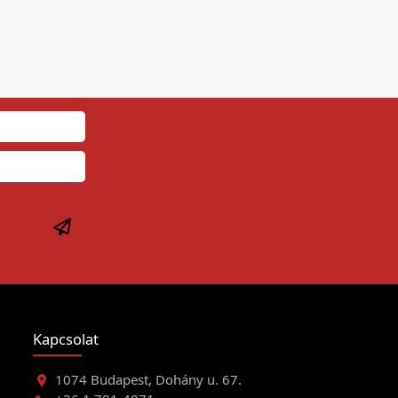
Kapcsolat
1074 Budapest, Dohány u. 67.