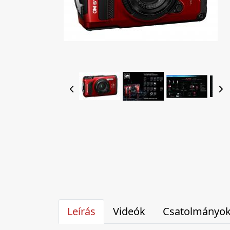
Leírás
Videók
Csatolmányo