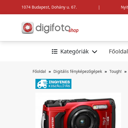
1074 Budapest, Dohány u. 67.
|
Nyi
Kategóriák
Főoldal
Főoldal
Digitális fényképezőgépek
Tough!