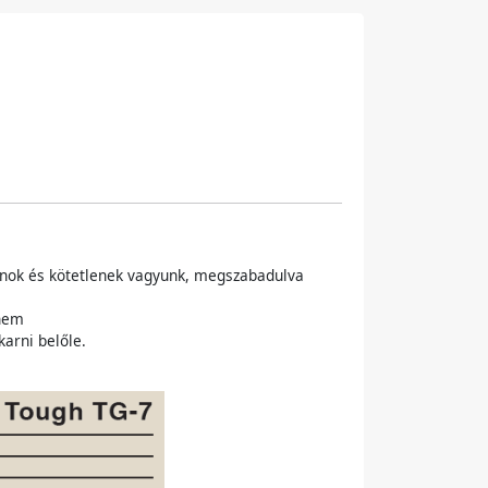
alanok és kötetlenek vagyunk, megszabadulva
 nem
karni belőle.