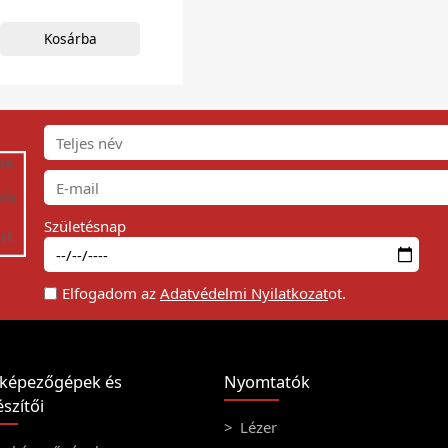
Kosárba
Születésnap
Elfogadom az
Adatvédelmi Nyilatkozat
ot.
képezőgépek és
Nyomtatók
szítői
Lézer