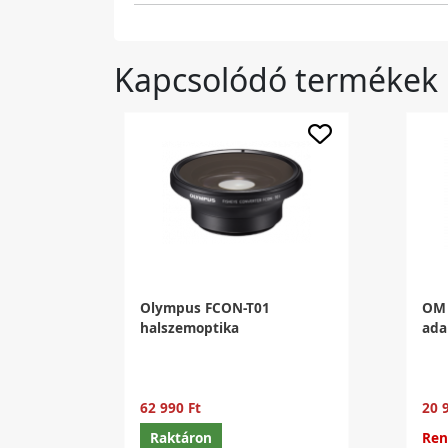
Kapcsolódó termékek
Olympus FCON-T01
OM 
halszemoptika
ada
62 990 Ft
20 
Raktáron
Ren