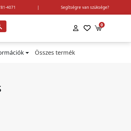
781-4071
|
Segítségre van szüksége?
0
formációk
Összes termék
s