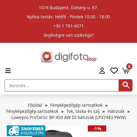
1074 Budapest, Dohány u. 67.
Nyitva tartás: Hétfő - Péntek 10:00 - 18:00
+36 1 781-4071
Segítségre van szüksége?
0
Főoldal
Fényképezőgép tartozékok
Fényképezőgép tartozékok
Tok, táska és szíj
Hátizsák
Lowepro ProTactic BP 450 AW III hátizsák (LP37483-PWW)
-1%