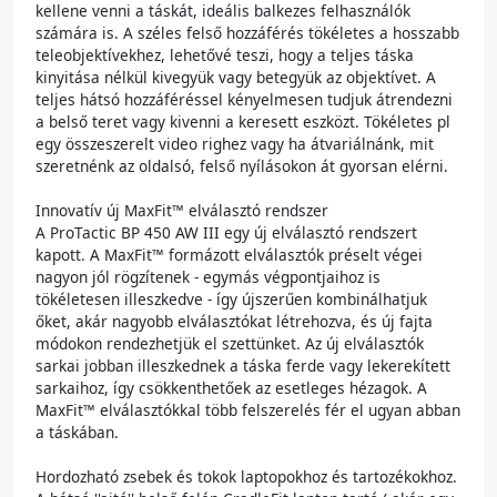
kellene venni a táskát, ideális balkezes felhasználók
számára is. A széles felső hozzáférés tökéletes a hosszabb
teleobjektívekhez, lehetővé teszi, hogy a teljes táska
kinyitása nélkül kivegyük vagy betegyük az objektívet. A
teljes hátsó hozzáféréssel kényelmesen tudjuk átrendezni
a belső teret vagy kivenni a keresett eszközt. Tökéletes pl
egy összeszerelt video righez vagy ha átvariálnánk, mit
szeretnénk az oldalsó, felső nyílásokon át gyorsan elérni.
Innovatív új MaxFit™ elválasztó rendszer
A ProTactic BP 450 AW III egy új elválasztó rendszert
kapott. A MaxFit™ formázott elválasztók préselt végei
nagyon jól rögzítenek - egymás végpontjaihoz is
tökéletesen illeszkedve - így újszerűen kombinálhatjuk
őket, akár nagyobb elválasztókat létrehozva, és új fajta
módokon rendezhetjük el szettünket. Az új elválasztók
sarkai jobban illeszkednek a táska ferde vagy lekerekített
sarkaihoz, így csökkenthetőek az esetleges hézagok. A
MaxFit™ elválasztókkal több felszerelés fér el ugyan abban
a táskában.
Hordozható zsebek és tokok laptopokhoz és tartozékokhoz.