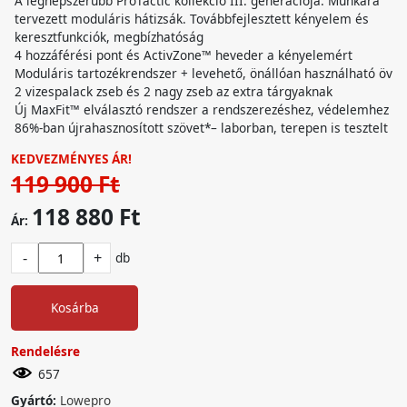
A legnépszerűbb ProTactic kollekció III. generációja. Munkára
tervezett moduláris hátizsák. Továbbfejlesztett kényelem és
keresztfunkciók, megbízhatóság
4 hozzáférési pont és ActivZone™ heveder a kényelemért
Moduláris tartozékrendszer + levehető, önállóan használható öv
2 vizespalack zseb és 2 nagy zseb az extra tárgyaknak
Új MaxFit™ elválasztó rendszer a rendszerezéshez, védelemhez
86%-ban újrahasznosított szövet*– laborban, terepen is tesztelt
KEDVEZMÉNYES ÁR!
119 900 Ft
118 880 Ft
Ár:
-
+
db
Kosárba
Rendelésre
657
Gyártó:
Lowepro