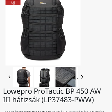
Új
Lowepro ProTactic BP 450 AW
III hátizsák (LP37483-PWW)