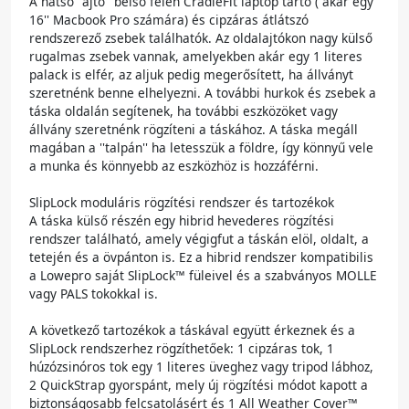
A hátsó ''ajtó'' belső felén CradleFit laptop tartó ( akár egy
16'' Macbook Pro számára) és cipzáras átlátszó
rendszerező zsebek találhatók. Az oldalajtókon nagy külső
rugalmas zsebek vannak, amelyekben akár egy 1 literes
palack is elfér, az aljuk pedig megerősített, ha állványt
szeretnénk benne elhelyezni. A további hurkok és zsebek a
táska oldalán segítenek, ha további eszközöket vagy
állvány szeretnénk rögzíteni a táskához. A táska megáll
magában a ''talpán'' ha letesszük a földre, így könnyű vele
a munka és könnyebb az eszközhöz is hozzáférni.
SlipLock moduláris rögzítési rendszer és tartozékok
A táska külső részén egy hibrid hevederes rögzítési
rendszer található, amely végigfut a táskán elöl, oldalt, a
tetején és a övpánton is. Ez a hibrid rendszer kompatibilis
a Lowepro saját SlipLock™ füleivel és a szabványos MOLLE
vagy PALS tokokkal is.
A következő tartozékok a táskával együtt érkeznek és a
SlipLock rendszerhez rögzíthetőek: 1 cipzáras tok, 1
húzózsinóros tok egy 1 literes üveghez vagy tripod lábhoz,
2 QuickStrap gyorspánt, mely új rögzítési módot kapott a
biztonságosabb felcsatolásért és 1 All Weather Cover™