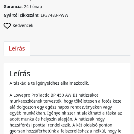
Garancia:
24 hónap
Gyártói cikkszám:
LP37483-PWW
Kedvencek
Leírás
Leírás
A táskád a te igényeidhez alkalmazkodik.
A Lowepro ProTactic BP 450 AW III hátizsákot
munkaeszköznek tervezték, hogy tökéletesen a fotós keze
alá dolgozzon egy egész napos rendezvényeken vagy
egyéb munkákban. Igényeink szerint alakítható a táska az
adott munka és helyszín alapján. A hátizsák négy
hozzáférési ponttal rendelkezik. A két oldalsó ponton
gyorsan hozzáférhetünk a felszereléshez a nélkül, hogy le