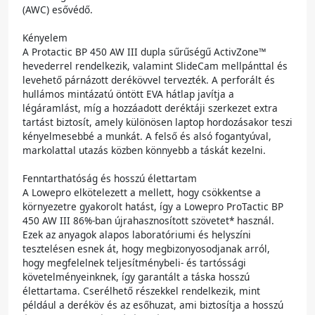
(AWC) esővédő.
Kényelem
A Protactic BP 450 AW III dupla sűrűségű ActivZone™
hevederrel rendelkezik, valamint SlideCam mellpánttal és
levehető párnázott derékövvel tervezték. A perforált és
hullámos mintázatú öntött EVA hátlap javítja a
légáramlást, míg a hozzáadott deréktáji szerkezet extra
tartást biztosít, amely különösen laptop hordozásakor teszi
kényelmesebbé a munkát. A felső és alsó fogantyúval,
markolattal utazás közben könnyebb a táskát kezelni.
Fenntarthatóság és hosszú élettartam
A Lowepro elkötelezett a mellett, hogy csökkentse a
környezetre gyakorolt ​​hatást, így a Lowepro ProTactic BP
450 AW III 86%-ban újrahasznosított szövetet* használ.
Ezek az anyagok alapos laboratóriumi és helyszíni
tesztelésen esnek át, hogy megbizonyosodjanak arról,
hogy megfelelnek teljesítménybeli- és tartóssági
követelményeinknek, így garantált a táska hosszú
élettartama. Cserélhető részekkel rendelkezik, mint
például a deréköv és az esőhuzat, ami biztosítja a hosszú