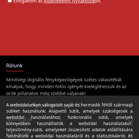
Elfogadom az
Adatvédelmi Nyilatkozat
ot.
Rólunk
Minőségi digitális fényképezőgépek széles választékát
kínáljuk, hogy minden fotós igényét kielégíthessük és az
örök pillanatok még szebbé váljanak!
Fényképezőgépek és kiegészítői
A weboldalunkon válogatott saját és harmadik féltől származó
sütiket használunk: Alapvető sütik, amelyek szükségesek a
weboldal használatához; funkcionális sütik, amelyek
Nyomtatók
könnyebben használhatók a weboldal használatakor;
teljesítmény-sütik, amelyeket összesített adatok előállítására
Kapcsolat
használunk a weboldal használatáról és a statisztikákról; és