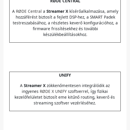
RØDE CENTRAL
A
RØDE Central
a
Streamer X
kísérőalkalmazása, amely
hozzáférést biztosít a fejlett DSP-hez, a SMART Padek
testreszabásához, a részletes keverő konfigurációhoz, a
firmware frissítésekhez és további
készülékbeállításokhoz.
UNIFY
A
Streamer X
zökkenőmentesen integrálódik az
ingyenes
RØDE X UNIFY
szoftverrel, így fizikai
kezelőfelületet biztosít eme kitűnő routing, keverő és
streaming szoftver vezérléséhez.