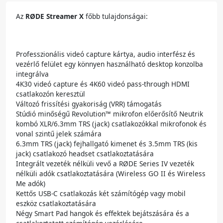
Az
RØDE Streamer X
főbb tulajdonságai:
Professzionális videó capture kártya, audio interfész és
vezérlő felület egy könnyen használható desktop konzolba
integrálva
4K30 videó capture és 4K60 videó pass-through HDMI
csatlakozón keresztül
Változó frissítési gyakoriság (VRR) támogatás
Stúdió minőségű Revolution™ mikrofon előerősítő Neutrik
kombó XLR/6.3mm TRS (jack) csatlakozókkal mikrofonok és
vonal szintű jelek számára
6.3mm TRS (jack) fejhallgató kimenet és 3.5mm TRS (kis
jack) csatlakozó headset csatlakoztatására
Integrált vezeték nélküli vevő a RØDE Series IV vezeték
nélküli adók csatlakoztatására (Wireless GO II és Wireless
Me adók)
Kettős USB-C csatlakozás két számítógép vagy mobil
eszköz csatlakoztatására
Négy Smart Pad hangok és effektek bejátszására és a