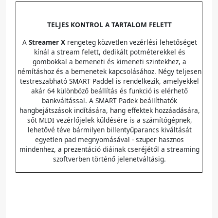
TELJES KONTROL A TARTALOM FELETT
A
Streamer X
rengeteg közvetlen vezérlési lehetőséget
kínál a stream felett, dedikált potméterekkel és
gombokkal a bemeneti és kimeneti szintekhez, a
némításhoz és a bemenetek kapcsolásához. Négy teljesen
testreszabható SMART Paddel is rendelkezik, amelyekkel
akár 64 különböző beállítás és funkció is elérhető
bankváltással. A SMART Padek beállíthatók
hangbejátszások indítására, hang effektek hozzáadására,
sőt MIDI vezérlőjelek küldésére is a számítógépnek,
lehetővé téve bármilyen billentyűparancs kiváltását
egyetlen pad megnyomásával - szuper hasznos
mindenhez, a prezentáció diáinak cseréjétől a streaming
szoftverben történő jelenetváltásig.