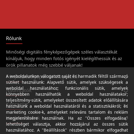
Rólunk
Minőségi digitális fényképezőgépek széles választékát
kínáljuk, hogy minden fotós igényét kielégíthessük és az
örök pillanatok még szebbé váljanak!
Fényképezőgépek és kiegészítői
A weboldalunkon válogatott saját és harmadik féltől származó
sütiket használunk: Alapvető sütik, amelyek szükségesek a
weboldal használatához; funkcionális sütik, amelyek
Nyomtatók
könnyebben használhatók a weboldal használatakor;
teljesítmény-sütik, amelyeket összesített adatok előállítására
Kapcsolat
használunk a weboldal használatáról és a statisztikákról; és
marketing cookie-k, amelyeket releváns tartalom és reklám
Hasznos linkek
megjelenítésére használnak. Ha az "Összes elfogadása"
lehetőséget választja, akkor hozzájárul az összes sütik
használatához. A "Beállítások" részben bármikor elfogadhat