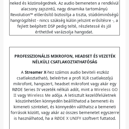
neked és közönségednek. Az audio bemeneten a rendkívül
alacsony zajszintű, nagy dinamika tartományú
Revolution™ előerősítő biztosítja a tiszta, stúdióminőségű
hangrögzítést - nincs szükség külön jelszint erősítésre -, a
fejlett beépített DSP pedig telté, részletessé és jól
érthetővé varázsolja hangodat.
PROFESSZIONÁLIS MIKROFON, HEADSET ÉS VEZETÉK
NÉLKÜLI CSATLAKOZTATHATÓSÁG
A
Streamer X
-hez számos audio beviteli eszköz
csatlakoztatható, beleértve a profi XLR csatlakozójú
mikrofont, hangszert, headset mikrofont vagy akár egy
RØDE Series IV vezeték nélküli adót, mint a
Wireless GO
II
vagy
Wireless Me
adója. A letisztult kezelőfelületnek
köszönhetően könnyedén beállíthatod a bemeneti és
kimeneti szinteket, és könnyedén válthatsz a bemeneti
források között, vagy akár az összes bemenetet egyszerre
is használhatod, ha a
RØDE X UNIFY
szoftvert futtatod.