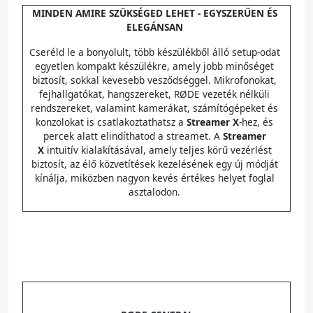
MINDEN AMIRE SZÜKSÉGED LEHET - EGYSZERŰEN ÉS
ELEGÁNSAN
Cseréld le a bonyolult, több készülékből álló setup-odat
egyetlen kompakt készülékre, amely jobb minőséget
biztosít, sokkal kevesebb vesződséggel. Mikrofonokat,
fejhallgatókat, hangszereket, RØDE vezeték nélküli
rendszereket, valamint kamerákat, számítógépeket és
konzolokat is csatlakoztathatsz a
Streamer X
-hez, és
percek alatt elindíthatod a streamet. A
Streamer
X
intuitív kialakításával, amely teljes körű vezérlést
biztosít, az élő közvetítések kezelésének egy új módját
kínálja, miközben nagyon kevés értékes helyet foglal
asztalodon.