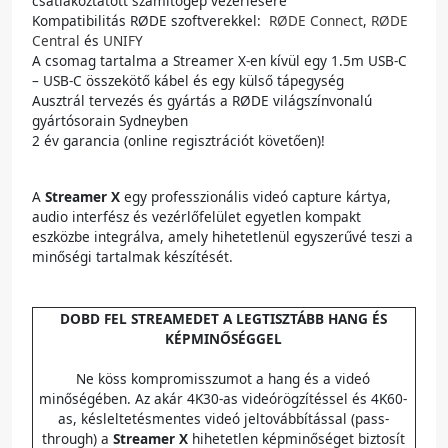
csatlakoztatott számítógép vezérlésére
Kompatibilitás RØDE szoftverekkel:
RØDE Connect
,
RØDE
Central
és
UNIFY
A csomag tartalma a Streamer X-en kívül egy 1.5m USB-C
– USB-C összekötő kábel és egy külső tápegység
Ausztrál tervezés és gyártás a RØDE világszínvonalú
gyártósorain Sydneyben
2 év garancia (online regisztrációt követően)!
A
Streamer X
egy professzionális videó capture kártya,
audio interfész és vezérlőfelület egyetlen kompakt
eszközbe integrálva, amely hihetetlenül egyszerűvé teszi a
minőségi tartalmak készítését.
DOBD FEL STREAMEDET A LEGTISZTÁBB HANG ÉS
KÉPMINŐSÉGGEL
Ne köss kompromisszumot a hang és a videó
minőségében. Az akár 4K30-as videórögzítéssel és 4K60-
as, késleltetésmentes videó jeltovábbítással (pass-
through) a
Streamer X
hihetetlen képminőséget biztosít