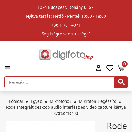
1074 Budapest, Dohány u. 67.
Nyitva tartás: Hétfő - Péntek 10:00 - 18:00
+36 1 781-4071
Segítségre van szüksége?
0
Főoldal
Egyéb
Mikrofonok
Mikrofon kiegészítő
Rode Integrált desktop audio interfész és video capture kártya
(Streamer X)
Rode