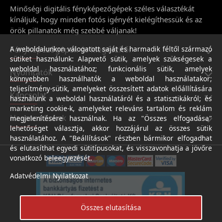
Minőségi digitális fényképezőgépek széles választékát
kínáljuk, hogy minden fotós igényét kielégíthessük és az
örök pillanatok még szebbé váljanak!
Fényképezőgépek és kiegészítői
A weboldalunkon válogatott saját és harmadik féltől származó
sütiket használunk: Alapvető sütik, amelyek szükségesek a
weboldal használatához; funkcionális sütik, amelyek
Nyomtatók
könnyebben használhatók a weboldal használatakor;
teljesítmény-sütik, amelyeket összesített adatok előállítására
Kapcsolat
használunk a weboldal használatáról és a statisztikákról; és
marketing cookie-k, amelyeket releváns tartalom és reklám
Hasznos linkek
megjelenítésére használnak. Ha az "Összes elfogadása"
lehetőséget választja, akkor hozzájárul az összes sütik
használatához. A "Beállítások" részben bármikor elfogadhat
és elutasíthat egyedi sütitípusokat, és visszavonhatja a jövőre
vonatkozó beleegyezését.
Adatvédelmi Nyilatkozat
Összes elutasítása