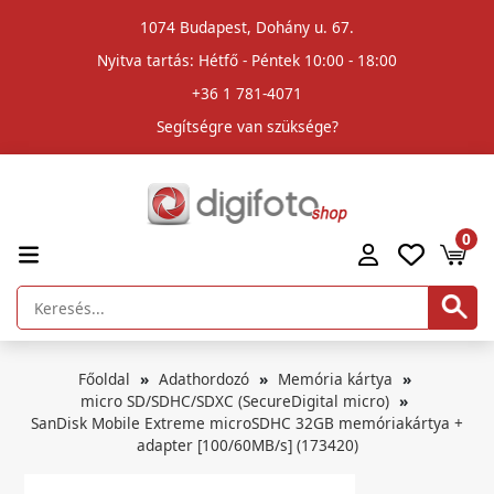
1074 Budapest, Dohány u. 67.
Nyitva tartás: Hétfő - Péntek 10:00 - 18:00
+36 1 781-4071
Segítségre van szüksége?
0
Főoldal
Adathordozó
Memória kártya
micro SD/SDHC/SDXC (SecureDigital micro)
SanDisk Mobile Extreme microSDHC 32GB memóriakártya +
adapter [100/60MB/s] (173420)