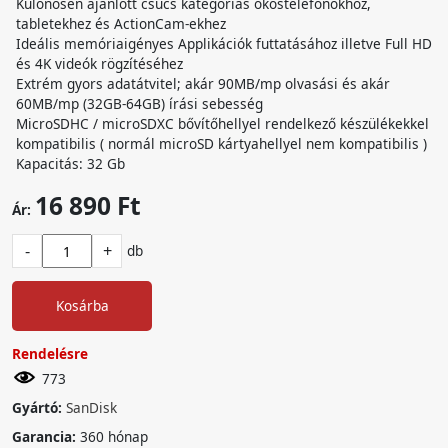
Különösen ajánlott csúcs kategóriás okostelefonokhoz,
tabletekhez és ActionCam-ekhez
Ideális memóriaigényes Applikációk futtatásához illetve Full HD
és 4K videók rögzítéséhez
Extrém gyors adatátvitel; akár 90MB/mp olvasási és akár
60MB/mp (32GB-64GB) írási sebesség
MicroSDHC / microSDXC bővítőhellyel rendelkező készülékekkel
kompatibilis ( normál microSD kártyahellyel nem kompatibilis )
Kapacitás: 32 Gb
16 890 Ft
Ár:
-
+
db
Kosárba
Rendelésre
773
Gyártó:
SanDisk
Garancia:
360 hónap