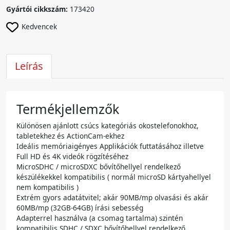
Gyártói cikkszám:
173420
Kedvencek
Leírás
Termékjellemzők
Különösen ajánlott csúcs kategóriás okostelefonokhoz,
tabletekhez és ActionCam-ekhez
Ideális memóriaigényes Applikációk futtatásához illetve
Full HD és 4K videók rögzítéséhez
MicroSDHC / microSDXC bővítőhellyel rendelkező
készülékekkel kompatibilis ( normál microSD kártyahellyel
nem kompatibilis )
Extrém gyors adatátvitel; akár 90MB/mp olvasási és akár
60MB/mp (32GB-64GB) írási sebesség
Adapterrel használva (a csomag tartalma) szintén
kompatibilis SDHC / SDXC bővítőhellyel rendelkező