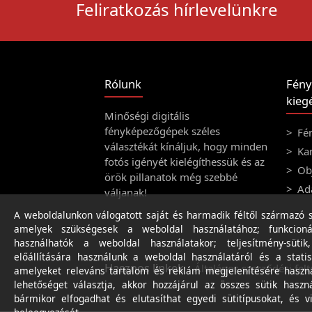
Feliratkozás hírlevelünkre
Rólunk
Fény
kiegé
Minőségi digitális
fényképezőgépek széles
Fé
választékát kínáljuk, hogy minden
Ka
fotós igényét kielégíthessük és az
Obj
örök pillanatok még szebbé
Ad
váljanak!
A weboldalunkon válogatott saját és harmadik féltől származó sü
amelyek szükségesek a weboldal használatához; funkcioná
használhatók a weboldal használatakor; teljesítmény-sütik
előállítására használunk a weboldal használatáról és a statis
Hasznos linkek
Általános szerződési felt
amelyeket releváns tartalom és reklám megjelenítésére haszn
lehetőséget választja, akkor hozzájárul az összes sütik haszn
bármikor elfogadhat és elutasíthat egyedi sütitípusokat, és v