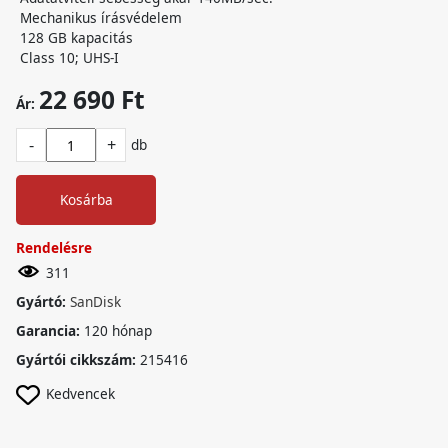
Mechanikus írásvédelem
128 GB kapacitás
Class 10; UHS-I
22 690 Ft
Ár:
-
+
db
Kosárba
Rendelésre
311
Gyártó:
SanDisk
Garancia:
120 hónap
Gyártói cikkszám:
215416
Kedvencek