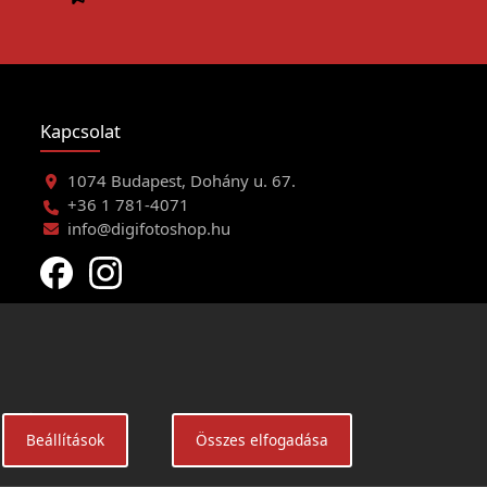
Kapcsolat
1074 Budapest, Dohány u. 67.
+36 1 781-4071
info@digifotoshop.hu
eltételei
Beállítások
Összes elfogadása