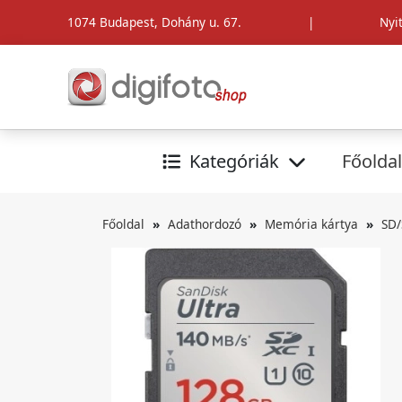
1074 Budapest, Dohány u. 67.
|
Nyi
Kategóriák
Főoldal
Főoldal
Adathordozó
Memória kártya
SD/