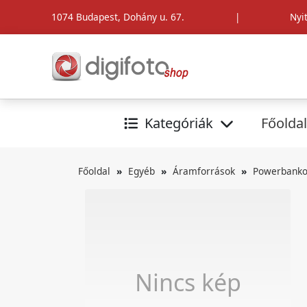
1074 Budapest, Dohány u. 67.
|
Nyi
Kategóriák
Főoldal
Főoldal
Egyéb
Áramforrások
Powerbank
Nincs kép