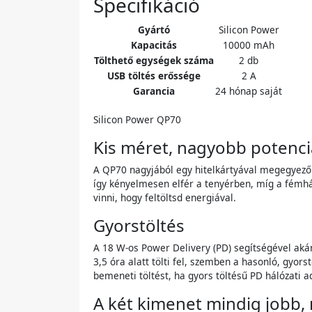
Specifikáció
Gyártó
Silicon Power
Kapacitás
10000 mAh
Tölthető egységek száma
2 db
USB töltés erőssége
2 A
Garancia
24 hónap saját
Silicon Power QP70
Kis méret, nagyobb potenci
A QP70 nagyjából egy hitelkártyával megegyező 
így kényelmesen elfér a tenyérben, míg a fémhá
vinni, hogy feltöltsd energiával.
Gyorstöltés
A 18 W-os Power Delivery (PD) segítségével aká
3,5 óra alatt tölti fel, szemben a hasonló, gyo
bemeneti töltést, ha gyors töltésű PD hálózati a
A két kimenet mindig jobb,