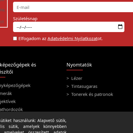
Születésnap
Elfogadom az
Adatvédelmi Nyilatkozat
ot.
képezőgépek és
Nyomtatók
szítői
Lézer
nyképezőgépek
Tintasugaras
merák
Tonerek és patronok
ektívek
athordozók
tiket használunk: Alapvető sütik,
lis sütik, amelyek könnyebben
, amelyeket összesített adatok