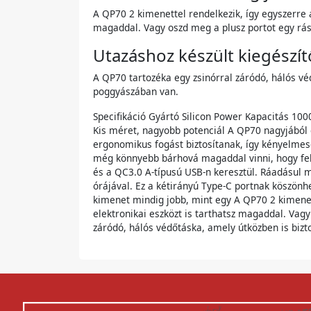
A QP70 2 kimenettel rendelkezik, így egyszerre a
magaddal. Vagy oszd meg a plusz portot egy rás
Utazáshoz készült kiegészít
A QP70 tartozéka egy zsinórral záródó, hálós vé
poggyászában van.
Specifikáció Gyártó Silicon Power Kapacitás 10
Kis méret, nagyobb potenciál A QP70 nagyjából 
ergonomikus fogást biztosítanak, így kényelmese
még könnyebb bárhová magaddal vinni, hogy feltö
és a QC3.0 A-típusú USB-n keresztül. Ráadásul 
órájával. Ez a kétirányú Type-C portnak köszönhe
kimenet mindig jobb, mint egy A QP70 2 kimenett
elektronikai eszközt is tarthatsz magaddal. Vag
záródó, hálós védőtáska, amely útközben is bizt