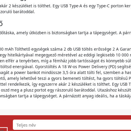
kár 2 készüléket is tölthet. Egy USB Type-A és egy Type-C porton kere
zoruló barátoddal.
ő
dőtáska, amely útközben is biztonságban tartja a tápegységet. A párn
000 mAh Tölthető egységek száma 2 db USB töltés erőssége 2 A Garan
egy hitelkártyával megegyező méretével az eddigi legkisebb 10 000 
n elfér a tenyérben, míg a fémház jobb tartósságot és könnyebb súlyt
ltsd energiával. Gyorstöltés A 18 W-os Power Delivery (PD) segítség
magát a power bankot mindössze 3,5 óra alatt tölti fel, szemben a h
tő, amely lehetővé teszi a gyors bemeneti töltést, ha gyors töltésű 
el rendelkezik, így egyszerre akár 2 készüléket is tölthet. Egy USB 
y oszd meg a plusz portot egy rászoruló barátoddal. Utazáshoz készült
onságban tartja a tápegységet. A párnázott anyag ideális, ha a tásk