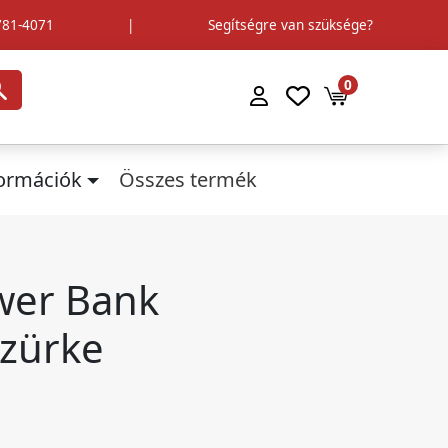
781-4071
|
Segítségre van szüksége?
0
formációk
Összes termék
wer Bank
zürke