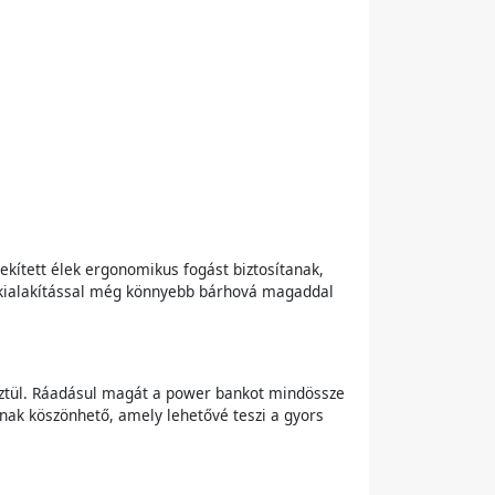
kített élek ergonomikus fogást biztosítanak,
t kialakítással még könnyebb bárhová magaddal
esztül. Ráadásul magát a power bankot mindössze
tnak köszönhető, amely lehetővé teszi a gyors