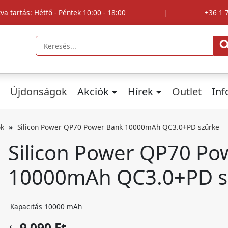
tva tartás: Hétfő - Péntek 10:00 - 18:00
|
+36 1 
Újdonságok
Akciók
Hírek
Outlet
In
ok
Silicon Power QP70 Power Bank 10000mAh QC3.0+PD szürke
Silicon Power QP70 Po
10000mAh QC3.0+PD s
Kapacitás
10000 mAh
9 090 Ft