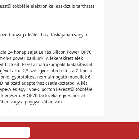
sztül többféle elektronikai eszközt is tarthatsz
ázott anyag ideális, ha a táskájában vagy a
cia 24 hónap saját Leírás Silicon Power QP70
mAh-s power bankunk. A lekerekített élek
 biztosít. Ezzel az ultrakompakt kialakítással
ével akár 2,5-szer gyorsabb töltés a C-típusú
asonló, gyorstöltést nem támogató modellek 6
PD hálózati adapterhez csatlakoztatod. A két
Type-A és egy Type-C porton keresztül többféle
 kiegészítő A QP70 tartozéka egy zsinórral
ájában vagy a poggyászában van.