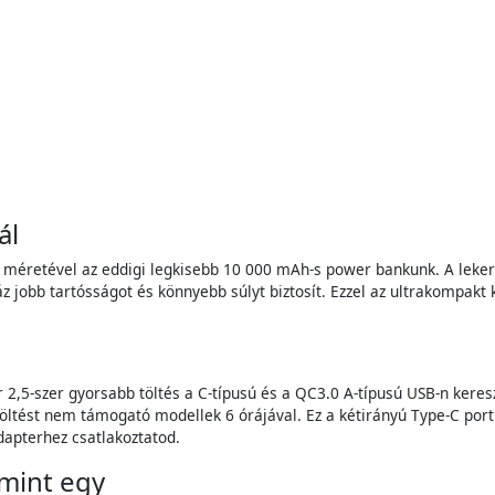
ál
méretével az eddigi legkisebb 10 000 mAh-s power bankunk. A lekere
z jobb tartósságot és könnyebb súlyt biztosít. Ezzel az ultrakompak
r 2,5-szer gyorsabb töltés a C-típusú és a QC3.0 A-típusú USB-n ker
rstöltést nem támogató modellek 6 órájával. Ez a kétirányú Type-C por
dapterhez csatlakoztatod.
 mint egy