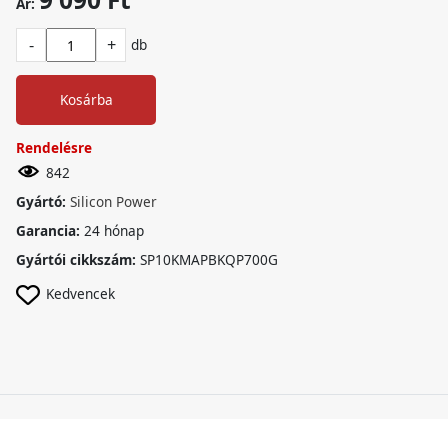
Ár:
-
+
db
Kosárba
Rendelésre
842
Gyártó:
Silicon Power
Garancia:
24 hónap
Gyártói cikkszám:
SP10KMAPBKQP700G
Kedvencek