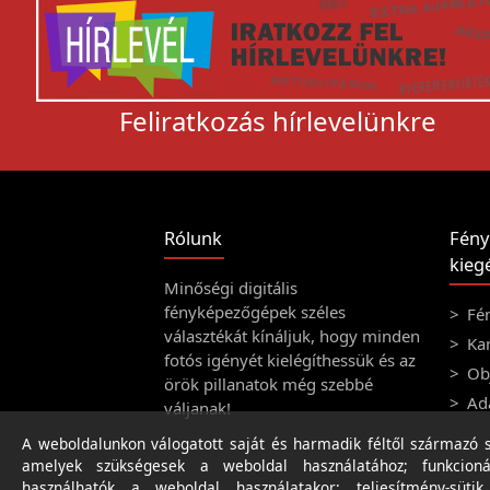
Feliratkozás hírlevelünkre
Rólunk
Fény
kiegé
Minőségi digitális
fényképezőgépek széles
Fé
választékát kínáljuk, hogy minden
Ka
fotós igényét kielégíthessük és az
Obj
örök pillanatok még szebbé
Ad
váljanak!
A weboldalunkon válogatott saját és harmadik féltől származó sü
amelyek szükségesek a weboldal használatához; funkcioná
használhatók a weboldal használatakor; teljesítmény-sütik