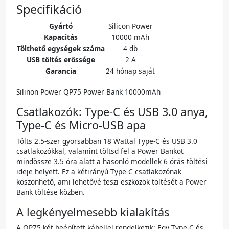
Specifikáció
Gyártó
Silicon Power
Kapacitás
10000 mAh
Tölthető egységek száma
4 db
USB töltés erőssége
2 A
Garancia
24 hónap saját
Silinon Power QP75 Power Bank 10000mAh
Csatlakozók: Type-C és USB 3.0 anya,
Type-C és Micro-USB apa
Tölts 2.5-szer gyorsabban 18 Wattal Type-C és USB 3.0
csatlakozókkal, valamint töltsd fel a Power Bankot
mindössze 3.5 óra alatt a hasonló modellek 6 órás töltési
ideje helyett. Ez a kétirányú Type-C csatlakozónak
köszönhető, ami lehetővé teszi eszközök töltését a Power
Bank töltése közben.
A legkényelmesebb kialakítás
A QP75 két beépített kábellel rendelkezik: Egy Type-C és