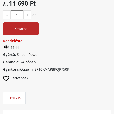
11 690 Ft
Ár:
-
+
db
Kosárba
Rendelésre
1144
Gyártó:
Silicon Power
Garancia:
24 hónap
Gyártói cikkszám:
SP10KMAPBKQP750K
Kedvencek
Leírás