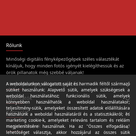
Rólunk
Minőségi digitális fényképezőgépek széles választékát
kínáljuk, hogy minden fotós igényét kielégíthessük és az
örök pillanatok még szebbé váljanak!
Fényképezőgépek és kiegészítői
A weboldalunkon válogatott saját és harmadik féltől származó
sütiket használunk: Alapvető sütik, amelyek szükségesek a
weboldal használatához; funkcionális sütik, amelyek
Nyomtatók
könnyebben használhatók a weboldal használatakor;
teljesítmény-sütik, amelyeket összesített adatok előállítására
Kapcsolat
használunk a weboldal használatáról és a statisztikákról; és
marketing cookie-k, amelyeket releváns tartalom és reklám
Hasznos linkek
megjelenítésére használnak. Ha az "Összes elfogadása"
lehetőséget választja, akkor hozzájárul az összes sütik