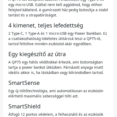
egy micro-USB. Ezáltal nem kell aggódnod, hogy otthon
felejted kábeleid. A gumírozott ház pedig biztosítja a stabil
tartást és a strapabíróságot.
4 kimenet, teljes lefedettség
2 Type-C, 1 Type-A és 1 micro-USB egy Power Bankban. Ez
a csatlakozhatóság tökéletes útitárssá teszi a QP75-öt,
tartsd feltöltve minden eszközöd akár egyidőben.
Egy kiegészítő az útra
A QP75 egy hálós védőtokkal érkezik, ami biztonságban
tartja a power bankot útközben. Párnázott anyaga miatt
ideális akkor is, ha táskádban vagy bőröndödben tartod.
SmartSense
Egy új töltőtechnológia, ami automatikusan az eszközön
elérhető maximális sebességgel tölti azt.
SmartShield
Átfogó 12 pontos védelem, a felhasználó és az eszközök