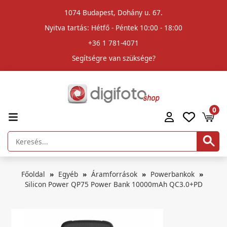
1074 Budapest, Dohány u. 67.
Nyitva tartás: Hétfő - Péntek 10:00 - 18:00
+36 1 781-4071
Segítségre van szüksége?
0
Főoldal
Egyéb
Áramforrások
Powerbankok
Silicon Power QP75 Power Bank 10000mAh QC3.0+PD