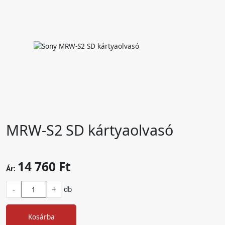
MRW-S2 SD kártyaolvasó
14 760 Ft
Ár:
-
+
db
Kosárba