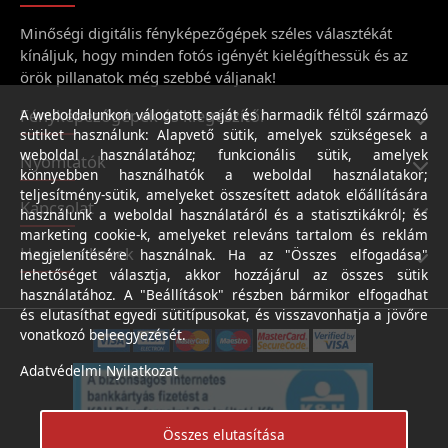
Minőségi digitális fényképezőgépek széles választékát
kínáljuk, hogy minden fotós igényét kielégíthessük és az
örök pillanatok még szebbé váljanak!
Fényképezőgépek és kiegészítői
A weboldalunkon válogatott saját és harmadik féltől származó
sütiket használunk: Alapvető sütik, amelyek szükségesek a
weboldal használatához; funkcionális sütik, amelyek
Nyomtatók
könnyebben használhatók a weboldal használatakor;
teljesítmény-sütik, amelyeket összesített adatok előállítására
Kapcsolat
használunk a weboldal használatáról és a statisztikákról; és
marketing cookie-k, amelyeket releváns tartalom és reklám
Hasznos linkek
megjelenítésére használnak. Ha az "Összes elfogadása"
lehetőséget választja, akkor hozzájárul az összes sütik
használatához. A "Beállítások" részben bármikor elfogadhat
és elutasíthat egyedi sütitípusokat, és visszavonhatja a jövőre
vonatkozó beleegyezését.
Adatvédelmi Nyilatkozat
Összes elutasítása