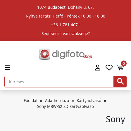
1074 Budapest, Dohány u. 67.
Nyitva tartás: Hétfő - Péntek 10:00 - 18:00
+36 1 781-4071
Segítségre van szüksége?
0
Főoldal
Adathordozó
Kártyaolvasó
Sony MRW-S2 SD kártyaolvasó
Sony