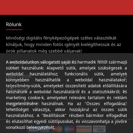
Rólunk
Minőségi digitális fényképezőgépek széles választékát
kínáljuk, hogy minden fotós igényét kielégíthessük és az
örök pillanatok még szebbé váljanak!
Fényképezőgépek és kiegészítői
A weboldalunkon válogatott saját és harmadik féltől származó
sütiket használunk: Alapvető sütik, amelyek szükségesek a
weboldal használatához; funkcionális sütik, amelyek
Nyomtatók
könnyebben használhatók a weboldal használatakor;
teljesítmény-sütik, amelyeket összesített adatok előállítására
Kapcsolat
használunk a weboldal használatáról és a statisztikákról; és
marketing cookie-k, amelyeket releváns tartalom és reklám
Hasznos linkek
megjelenítésére használnak. Ha az "Összes elfogadása"
lehetőséget választja, akkor hozzájárul az összes sütik
használatához. A "Beállítások" részben bármikor elfogadhat
és elutasíthat egyedi sütitípusokat, és visszavonhatja a jövőre
vonatkozó beleegyezését.