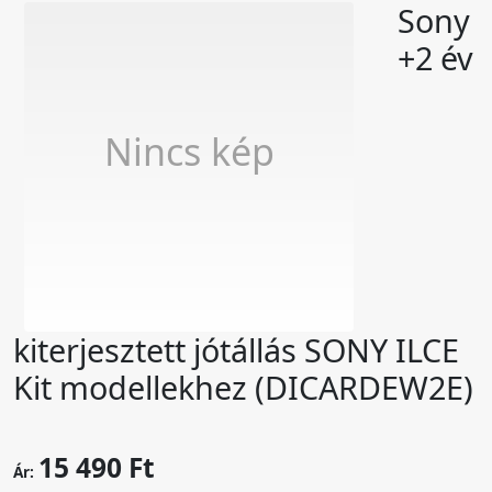
Sony
+2 év
Nincs kép
kiterjesztett jótállás SONY ILCE
Kit modellekhez (DICARDEW2E)
15 490 Ft
Ár: