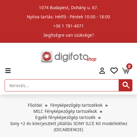
1074 Budapest, Dohány u. 67.
Nyitva tartás: Hétfő - Péntek 10:00 - 18:00
+36 1 781-4071
Segítségre van szüksége?
0
Főoldal
Fényképezőgép tartozékok
MILC Fényképezőgép tartozékok
Egyéb fényképezőgép tartozék
Sony +2 év kiterjesztett jótállás SONY ILCE Kit modellekhez
(DICARDEW2E)