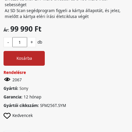
sebességet
Az SD Scan segédprogram figyeli a kártya állapotát, és jelez,
mielőtt a kártya eléri írási életciklusa végét
99 990 Ft
Ár:
-
+
db
Kosárba
Rendelésre
2067
Gyártó:
Sony
Garancia:
12 hónap
Gyártói cikkszám:
SFM256T.SYM
Kedvencek