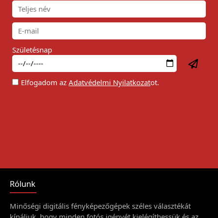
Születésnap
Elfogadom az
Adatvédelmi Nyilatkozat
ot.
Rólunk
Minőségi digitális fényképezőgépek széles választékát
kínáljuk, hogy minden fotós igényét kielégíthessük és az