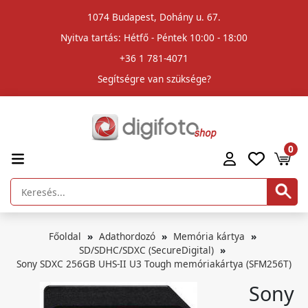
1074 Budapest, Dohány u. 67.
Nyitva tartás: Hétfő - Péntek 10:00 - 18:00
+36 1 781-4071
Segítségre van szüksége?
0
Főoldal
Adathordozó
Memória kártya
SD/SDHC/SDXC (SecureDigital)
Sony SDXC 256GB UHS-II U3 Tough memóriakártya (SFM256T)
Sony