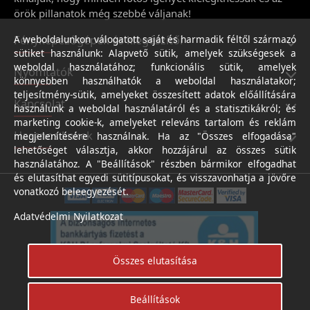
örök pillanatok még szebbé váljanak!
Fényképezőgépek és kiegészítői
A weboldalunkon válogatott saját és harmadik féltől származó
sütiket használunk: Alapvető sütik, amelyek szükségesek a
weboldal használatához; funkcionális sütik, amelyek
Nyomtatók
könnyebben használhatók a weboldal használatakor;
teljesítmény-sütik, amelyeket összesített adatok előállítására
Kapcsolat
használunk a weboldal használatáról és a statisztikákról; és
marketing cookie-k, amelyeket releváns tartalom és reklám
Hasznos linkek
megjelenítésére használnak. Ha az "Összes elfogadása"
lehetőséget választja, akkor hozzájárul az összes sütik
használatához. A "Beállítások" részben bármikor elfogadhat
és elutasíthat egyedi sütitípusokat, és visszavonhatja a jövőre
vonatkozó beleegyezését.
Adatvédelmi Nyilatkozat
Összes elutasítása
Beállítások