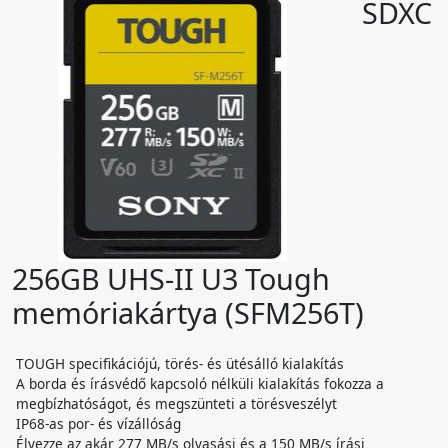
SDXC
256GB UHS-II U3 Tough
memóriakártya (SFM256T)
TOUGH specifikációjú, törés- és ütésálló kialakítás
A borda és írásvédő kapcsoló nélküli kialakítás fokozza a
megbízhatóságot, és megszünteti a törésveszélyt
IP68-as por- és vízállóság
Élvezze az akár 277 MB/s olvasási és a 150 MB/s írási