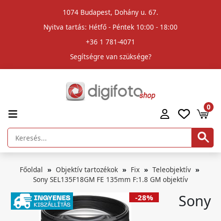
1074 Budapest, Dohány u. 67.
Nyitva tartás: Hétfő - Péntek 10:00 - 18:00
+36 1 781-4071
Segítségre van szüksége?
0
Főoldal
Objektív tartozékok
Fix
Teleobjektív
Sony SEL135F18GM FE 135mm F:1.8 GM objektív
Sony
-28%