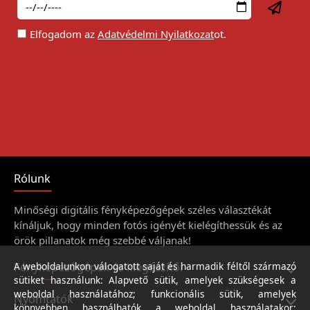
Elfogadom az
Adatvédelmi Nyilatkozat
ot.
Rólunk
Minőségi digitális fényképezőgépek széles választékát
kínáljuk, hogy minden fotós igényét kielégíthessük és az
örök pillanatok még szebbé váljanak!
Fényképezőgépek és kiegészítői
A weboldalunkon válogatott saját és harmadik féltől származó
sütiket használunk: Alapvető sütik, amelyek szükségesek a
weboldal használatához; funkcionális sütik, amelyek
Nyomtatók
könnyebben használhatók a weboldal használatakor;