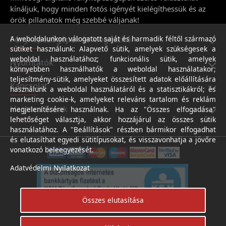
kínáljuk, hogy minden fotós igényét kielégíthessük és az
örök pillanatok még szebbé váljanak!
Fényképezőgépek és kiegészítői
A weboldalunkon válogatott saját és harmadik féltől származó
sütiket használunk: Alapvető sütik, amelyek szükségesek a
weboldal használatához; funkcionális sütik, amelyek
Nyomtatók
könnyebben használhatók a weboldal használatakor;
teljesítmény-sütik, amelyeket összesített adatok előállítására
Kapcsolat
használunk a weboldal használatáról és a statisztikákról; és
marketing cookie-k, amelyeket releváns tartalom és reklám
Hasznos linkek
megjelenítésére használnak. Ha az "Összes elfogadása"
lehetőséget választja, akkor hozzájárul az összes sütik
használatához. A "Beállítások" részben bármikor elfogadhat
és elutasíthat egyedi sütitípusokat, és visszavonhatja a jövőre
vonatkozó beleegyezését.
Adatvédelmi Nyilatkozat
Összes elutasítása