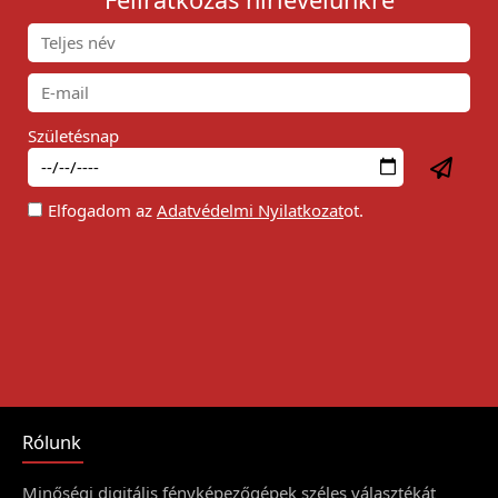
Születésnap
Elfogadom az
Adatvédelmi Nyilatkozat
ot.
Rólunk
Minőségi digitális fényképezőgépek széles választékát