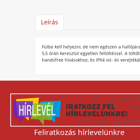
Leírás
Fülbe kell helyezni, de nem egészen a hallójár
5,5 órán keresztül egyetlen feltöltéssel. A töl
handsfree hívásokhoz, és IPX4 víz- és verejték
Feliratkozás hírlevelünkre