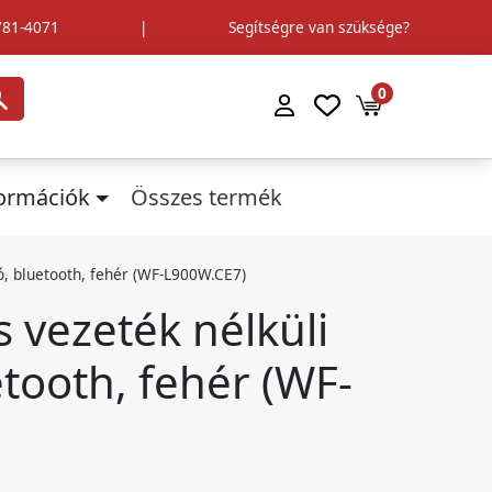
781-4071
|
Segítségre van szüksége?
0
formációk
Összes termék
tó, bluetooth, fehér (WF-L900W.CE7)
 vezeték nélküli
etooth, fehér (WF-