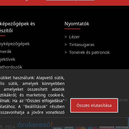
képezőgépek és
Nyomtatók
szítői
Lézer
nyképezőgépek
Tintasugaras
merák
Tonerek és patronok
ektívek
athordozók
tiket használunk: Alapvető sütik,
lis sütik, amelyek könnyebben
, amelyeket összesített adatok
ztikákról; és marketing cookie-k,
ételek
Adatvédelmi nyilatkozat
A weboldal használatának f
álnak. Ha az "Összes elfogadása"
Összes elutasítása
álatához. A "Beállítások" részben
isszavonhatja a jövőre vonatkozó
ft. 2024.