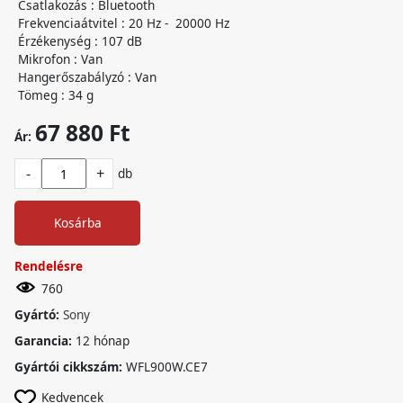
Csatlakozás : Bluetooth
Frekvenciaátvitel : 20 Hz - 20000 Hz
Érzékenység : 107 dB
Mikrofon : Van
Hangerőszabályzó : Van
Tömeg : 34 g
67 880 Ft
Ár:
-
+
db
Kosárba
Rendelésre
760
Gyártó:
Sony
Garancia:
12 hónap
Gyártói cikkszám:
WFL900W.CE7
Kedvencek