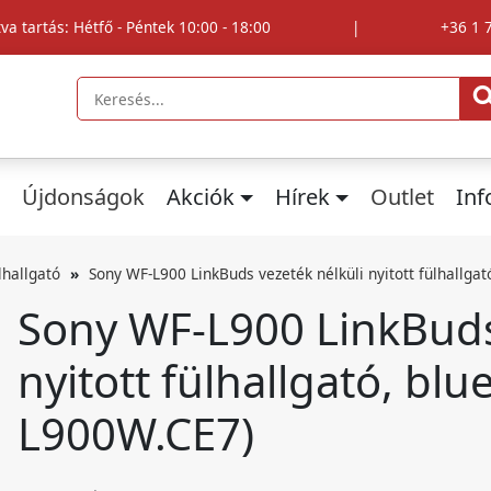
tva tartás: Hétfő - Péntek 10:00 - 18:00
|
+36 1 
Újdonságok
Akciók
Hírek
Outlet
In
lhallgató
Sony WF-L900 LinkBuds vezeték nélküli nyitott fülhallga
Sony WF-L900 LinkBuds
nyitott fülhallgató, blu
L900W.CE7)