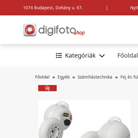
1074 Budapest, Dohány u. 67.
|
Nyi
Kategóriák
Főoldal
Főoldal
Egyéb
Számítástechnika
Fej és fü
Új