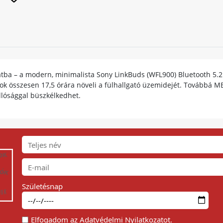
atba – a modern, minimalista Sony LinkBuds (WFL900) Bluetooth 5.2 
tőtok összesen 17,5 órára növeli a fülhallgató üzemidejét. Továbbá 
állósággal büszkélkedhet.
Születésnap
Elfogadom az
Adatvédelmi Nyilatkozat
ot.