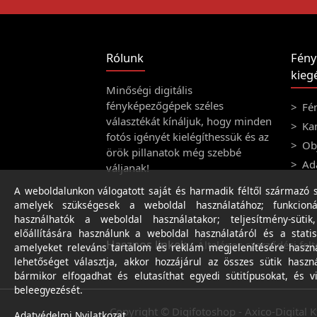
Rólunk
Fény
kiegé
Minőségi digitális
fényképezőgépek széles
Fé
választékát kínáljuk, hogy minden
Ka
fotós igényét kielégíthessük és az
Obj
örök pillanatok még szebbé
Ad
váljanak!
A weboldalunkon válogatott saját és harmadik féltől származó sü
amelyek szükségesek a weboldal használatához; funkcioná
használhatók a weboldal használatakor; teljesítmény-sütik
előállítására használunk a weboldal használatáról és a statis
Hasznos linkek
Általános szerződési felt
amelyeket releváns tartalom és reklám megjelenítésére haszn
lehetőséget választja, akkor hozzájárul az összes sütik haszn
bármikor elfogadhat és elutasíthat egyedi sütitípusokat, és v
beleegyezését.
Copyright © Digifotoshop - Axico-Digital K
Adatvédelmi Nyilatkozat