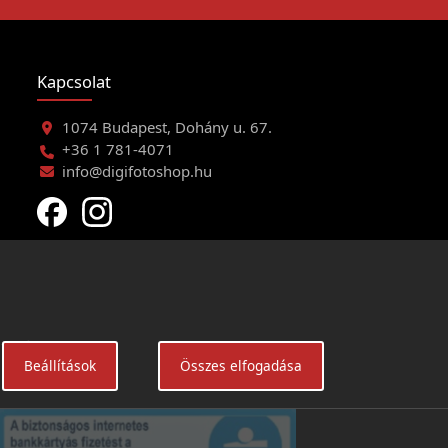
Kapcsolat
1074 Budapest, Dohány u. 67.
+36 1 781-4071
info@digifotoshop.hu
eltételei
Beállítások
Összes elfogadása