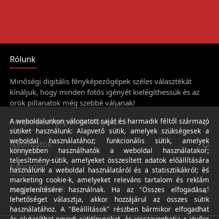
Rólunk
Minőségi digitális fényképezőgépek széles választékát
kínáljuk, hogy minden fotós igényét kielégíthessük és az
örök pillanatok még szebbé váljanak!
Fényképezőgépek és kiegészítői
A weboldalunkon válogatott saját és harmadik féltől származó
sütiket használunk: Alapvető sütik, amelyek szükségesek a
weboldal használatához; funkcionális sütik, amelyek
Nyomtatók
könnyebben használhatók a weboldal használatakor;
teljesítmény-sütik, amelyeket összesített adatok előállítására
Kapcsolat
használunk a weboldal használatáról és a statisztikákról; és
marketing cookie-k, amelyeket releváns tartalom és reklám
Hasznos linkek
megjelenítésére használnak. Ha az "Összes elfogadása"
lehetőséget választja, akkor hozzájárul az összes sütik
használatához. A "Beállítások" részben bármikor elfogadhat
és elutasíthat egyedi sütitípusokat, és visszavonhatja a jövőre