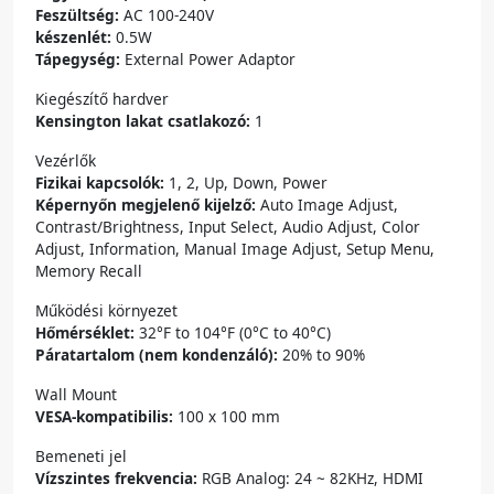
Feszültség:
AC 100-240V
készenlét:
0.5W
Tápegység:
External Power Adaptor
Kiegészítő hardver
Kensington lakat csatlakozó:
1
Vezérlők
Fizikai kapcsolók:
1, 2, Up, Down, Power
Képernyőn megjelenő kijelző:
Auto Image Adjust,
Contrast/Brightness, Input Select, Audio Adjust, Color
Adjust, Information, Manual Image Adjust, Setup Menu,
Memory Recall
Működési környezet
Hőmérséklet:
32°F to 104°F (0°C to 40°C)
Páratartalom (nem kondenzáló):
20% to 90%
Wall Mount
VESA-kompatibilis:
100 x 100 mm
Bemeneti jel
Vízszintes frekvencia:
RGB Analog: 24 ~ 82KHz, HDMI