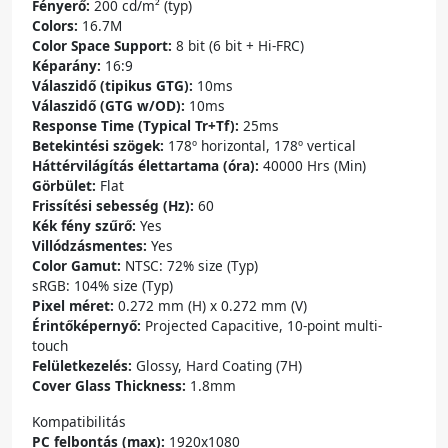
Fényerő:
200 cd/m² (typ)
Colors:
16.7M
Color Space Support:
8 bit (6 bit + Hi-FRC)
Képarány:
16:9
Válaszidő (tipikus GTG):
10ms
Válaszidő (GTG w/OD):
10ms
Response Time (Typical Tr+Tf):
25ms
Betekintési szögek:
178º horizontal, 178º vertical
Háttérvilágítás élettartama (óra):
40000 Hrs (Min)
Görbület:
Flat
Frissítési sebesség (Hz):
60
Kék fény szűrő:
Yes
Villódzásmentes:
Yes
Color Gamut:
NTSC: 72% size (Typ)
sRGB: 104% size (Typ)
Pixel méret:
0.272 mm (H) x 0.272 mm (V)
Érintőképernyő:
Projected Capacitive, 10-point multi-
touch
Felületkezelés:
Glossy, Hard Coating (7H)
Cover Glass Thickness:
1.8mm
Kompatibilitás
PC felbontás (max):
1920x1080