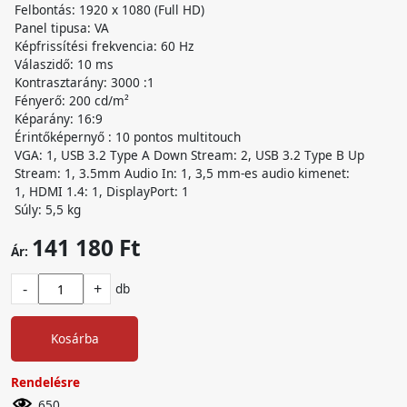
Felbontás: 1920 x 1080 (Full HD)
Panel tipusa: VA
Képfrissítési frekvencia: 60 Hz
Válaszidő: 10 ms
Kontrasztarány: 3000 :1
Fényerő: 200 cd/m²
Képarány: 16:9
Érintőképernyő : 10 pontos multitouch
VGA: 1, USB 3.2 Type A Down Stream: 2, USB 3.2 Type B Up
Stream: 1, 3.5mm Audio In: 1, 3,5 mm-es audio kimenet:
1, HDMI 1.4: 1, DisplayPort: 1
Súly: 5,5 kg
141 180 Ft
Ár:
-
+
db
Kosárba
Rendelésre
650