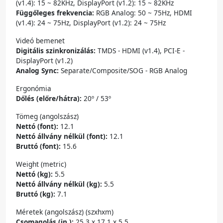
(v1.4): 15 ~ 82KHz, DisplayPort (v1.2): 15 ~ 82KHz
Függőleges frekvencia:
RGB Analog: 50 ~ 75Hz, HDMI
(v1.4): 24 ~ 75Hz, DisplayPort (v1.2): 24 ~ 75Hz
Videó bemenet
Digitális szinkronizálás:
TMDS - HDMI (v1.4), PCI-E -
DisplayPort (v1.2)
Analog Sync:
Separate/Composite/SOG - RGB Analog
Ergonómia
Dőlés (előre/hátra):
20º / 53º
Tömeg (angolszász)
Nettó (font):
12.1
Nettó állvány nélkül (font):
12.1
Bruttó (font):
15.6
Weight (metric)
Nettó (kg):
5.5
Nettó állvány nélkül (kg):
5.5
Bruttó (kg):
7.1
Méretek (angolszász) (szxhxm)
Csomagolás (in.):
25.3 x 17.1 x 5.5