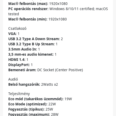
Mac® felbontás (max):
1920x1080
PC operációs rendszer:
Windows 8/10/11 certified; macOS
tested
Mac® felbontás (min):
1920x1080
Csatlakozó
VGA:
1
USB 3.2 Type A Down Stream:
2
USB 3.2 Type B Up Stream:
1
3.5mm Audio In:
1
3,5 mm-es audio kimenet:
1
HDMI 1.4:
1
DisplayPort:
1
Bemeneti áram:
DC Socket (Center Positive)
Audió
Belső hangszórók:
2Watts x2
Teljesítmény
Eco mód (takarékos üzemmód):
19W
Eco Mode (optimized):
22W
Fogyasztás (tipikus):
25W
Fogyasztás (maximum):
28W