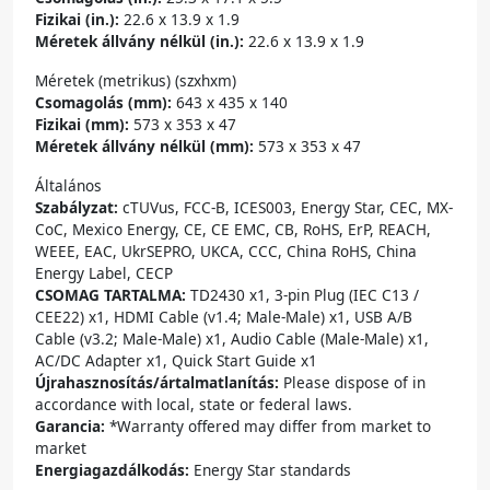
Fizikai (in.):
22.6 x 13.9 x 1.9
Méretek állvány nélkül (in.):
22.6 x 13.9 x 1.9
Méretek (metrikus) (szxhxm)
Csomagolás (mm):
643 x 435 x 140
Fizikai (mm):
573 x 353 x 47
Méretek állvány nélkül (mm):
573 x 353 x 47
Általános
Szabályzat:
cTUVus, FCC-B, ICES003, Energy Star, CEC, MX-
CoC, Mexico Energy, CE, CE EMC, CB, RoHS, ErP, REACH,
WEEE, EAC, UkrSEPRO, UKCA, CCC, China RoHS, China
Energy Label, CECP
CSOMAG TARTALMA:
TD2430 x1, 3-pin Plug (IEC C13 /
CEE22) x1, HDMI Cable (v1.4; Male-Male) x1, USB A/B
Cable (v3.2; Male-Male) x1, Audio Cable (Male-Male) x1,
AC/DC Adapter x1, Quick Start Guide x1
Újrahasznosítás/ártalmatlanítás:
Please dispose of in
accordance with local, state or federal laws.
Garancia:
*Warranty offered may differ from market to
market
Energiagazdálkodás:
Energy Star standards