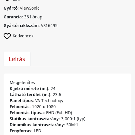
Gyártó:
ViewSonic
Garancia:
36 hónap
Gyártói cikkszám:
VS16495
Kedvencek
Leírás
Megjelenítés
Kijelző mérete (in.):
24
Látható terület (in.):
23.6
Panel típus:
VA Technology
Felbontás:
1920 x 1080
Felbontás típusa:
FHD (Full HD)
Statikus kontrasztarány:
3,000:1 (typ)
Dinamikus kontrasztarány:
50M:1
Fényforrás:
LED