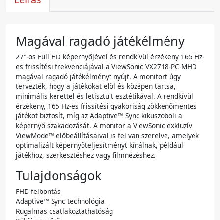
Magával ragadó játékélmény
27"-os Full HD képernyőjével és rendkívül érzékeny 165 Hz-
es frissítési frekvenciájával a ViewSonic VX2718-PC-MHD
magával ragadó játékélményt nyújt. A monitort úgy
tervezték, hogy a játékokat elöl és középen tartsa,
minimális kerettel és letisztult esztétikával. A rendkívül
érzékeny, 165 Hz-es frissítési gyakoriság zökkenőmentes
játékot biztosít, míg az Adaptive™ Sync kiküszöböli a
képernyő szakadozását. A monitor a ViewSonic exkluzív
ViewMode™ előbeállításaival is fel van szerelve, amelyek
optimalizált képernyőteljesítményt kínálnak, például
játékhoz, szerkesztéshez vagy filmnézéshez.
Tulajdonságok
FHD felbontás
Adaptive™ Sync technológia
Rugalmas csatlakoztathatóság