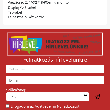
ViewSonic 27" VX2718-PC-mhd monitor
DisplayPort kábel
Tápkábel
Felhasználói kézikönyv
Feliratkozás hírlevelünkre
Születésnap
Elfogadom az
Adatvédelmi Nyilatkozat
ot.