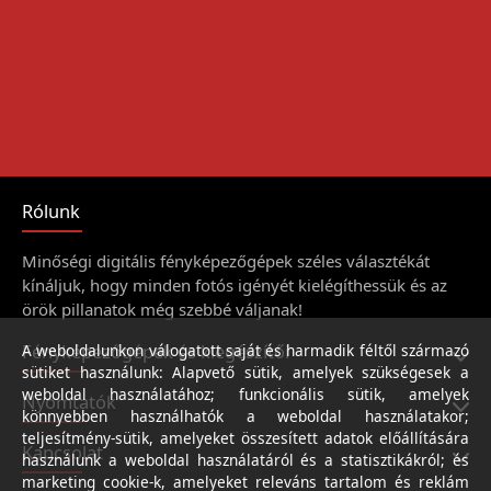
Rólunk
Minőségi digitális fényképezőgépek széles választékát
kínáljuk, hogy minden fotós igényét kielégíthessük és az
örök pillanatok még szebbé váljanak!
Fényképezőgépek és kiegészítői
A weboldalunkon válogatott saját és harmadik féltől származó
sütiket használunk: Alapvető sütik, amelyek szükségesek a
weboldal használatához; funkcionális sütik, amelyek
Nyomtatók
könnyebben használhatók a weboldal használatakor;
teljesítmény-sütik, amelyeket összesített adatok előállítására
Kapcsolat
használunk a weboldal használatáról és a statisztikákról; és
marketing cookie-k, amelyeket releváns tartalom és reklám