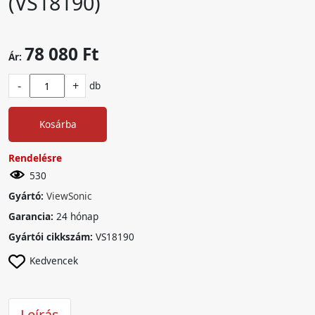
(VS18190)
78 080 Ft
Ár:
-
+
db
Kosárba
Rendelésre
530
Gyártó:
ViewSonic
Garancia:
24 hónap
Gyártói cikkszám:
VS18190
Kedvencek
Leírás