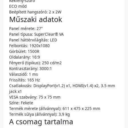
Kékfény-szűrő
ECO mód
Beépített hangszóró: 2 x 2W
Műszaki adatok
Panel mérete: 27"
Panel típusa: SuperClear® VA
Panel háttérvilágítás: LED
Felbontás: 1920x1080
Görbület: 1500R
Oldalarány: 16:9
Fényerő (tipikus): 250 cd/m2
Kontrasztarány: 3000:1
Válaszidő: 1 ms
Frissítés: 165 Hz
Csatlakozás: DisplayPort(v1.2) x1, HDMI(v1.4) x2, 3.5 mm
jack x1
VESA szabvány: 75 x 75 mm
Színe: Fekete
Termék mérete (állvánnyal): 611 x 475 x 225 mm
Termék súlya (állvánnyal): 3,9 kg
A csomag tartalma