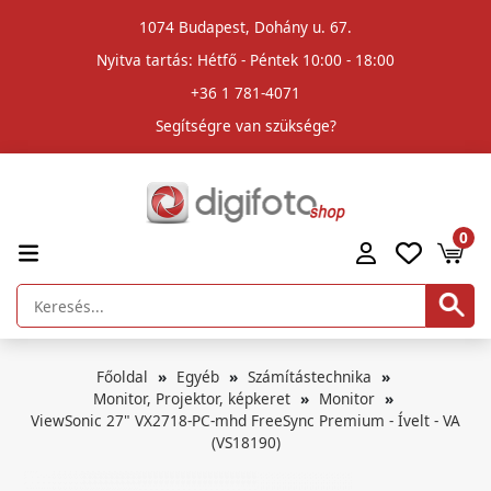
1074 Budapest, Dohány u. 67.
Nyitva tartás: Hétfő - Péntek 10:00 - 18:00
+36 1 781-4071
Segítségre van szüksége?
0
Főoldal
Egyéb
Számítástechnika
Monitor, Projektor, képkeret
Monitor
ViewSonic 27" VX2718-PC-mhd FreeSync Premium - Ívelt - VA
(VS18190)