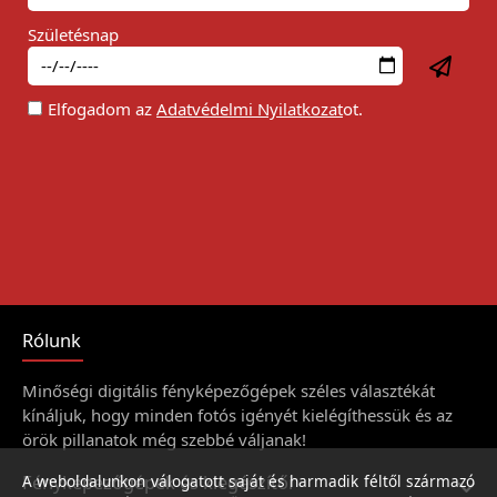
Születésnap
Elfogadom az
Adatvédelmi Nyilatkozat
ot.
Rólunk
Minőségi digitális fényképezőgépek széles választékát
kínáljuk, hogy minden fotós igényét kielégíthessük és az
örök pillanatok még szebbé váljanak!
Fényképezőgépek és kiegészítői
A weboldalunkon válogatott saját és harmadik féltől származó