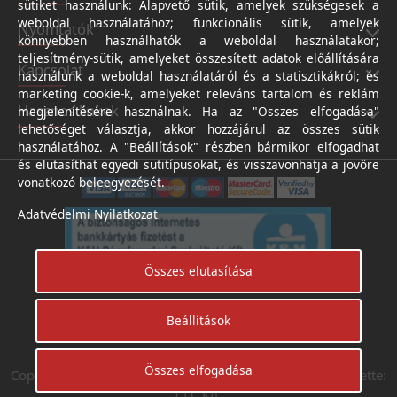
sütiket használunk: Alapvető sütik, amelyek szükségesek a
weboldal használatához; funkcionális sütik, amelyek
Nyomtatók
könnyebben használhatók a weboldal használatakor;
teljesítmény-sütik, amelyeket összesített adatok előállítására
Kapcsolat
használunk a weboldal használatáról és a statisztikákról; és
marketing cookie-k, amelyeket releváns tartalom és reklám
Hasznos linkek
megjelenítésére használnak. Ha az "Összes elfogadása"
lehetőséget választja, akkor hozzájárul az összes sütik
használatához. A "Beállítások" részben bármikor elfogadhat
és elutasíthat egyedi sütitípusokat, és visszavonhatja a jövőre
vonatkozó beleegyezését.
Adatvédelmi Nyilatkozat
Összes elutasítása
Beállítások
Árukereső.hu
Összes elfogadása
Copyright © Digifotoshop - Axico-Digital Kft. 2024. Készítette:
I.T.C Kft.