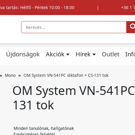
tva tartás: Hétfő - Péntek 10:00 - 18:00
|
+36 1 
Újdonságok
Akciók
Hírek
Outlet
In
Mono
OM System VN-541PC diktafon + CS-131 tok
OM System VN-541PC 
131 tok
Minden tanulónak, hallgatónak
Egyérintéses felvétel