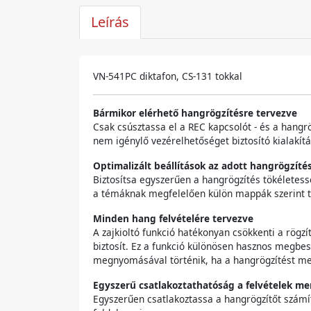
Leírás
VN-541PC diktafon, CS-131 tokkal
Bármikor elérhető hangrögzítésre tervezve
Csak csúsztassa el a REC kapcsolót - és a hangrög
nem igénylő vezérelhetőséget biztosító kialakít
Optimalizált beállítások az adott hangrögzíté
Biztosítsa egyszerűen a hangrögzítés tökéletess
a témáknak megfelelően külön mappák szerint tör
Minden hang felvételére tervezve
A zajkioltó funkció hatékonyan csökkenti a rögzít
biztosít. Ez a funkció különösen hasznos megbes
megnyomásával történik, ha a hangrögzítést megáll
Egyszerű csatlakoztathatóság a felvételek m
Egyszerűen csatlakoztassa a hangrögzítőt számí