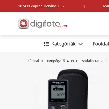
1074 Budapest, Dohány u. 67.
|
Nyi
Kategóriák
Főoldal
Főoldal
Hangrögzítő
PC-re csatlakoztatható