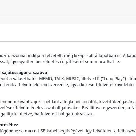
zítő azonnal indítja a felvételt, még kikapcsolt állapotban is. A kapc
ással, így egyetlen beszélgetés rögzítéséről sem maradhat le.
s sajátosságaira szabva
égét a választható - MEMO, TALK, MUSIC, illetve LP ("Long Play") - t
ténik a felvételek rendszerezése, így a keresett felvétel rövidebb i
eni nem kívánt zajok - például a légkondícionálók, kivetítők zúgásának
zélések felvételének visszahallgatásakor. Beállítása egyszerűen, a 
ítjuk - illetve, ha felvételt hallgatunk vissza.
entéséhez
tógépéhez a micro USB kábel segítségével, így felvételeit a felhasz