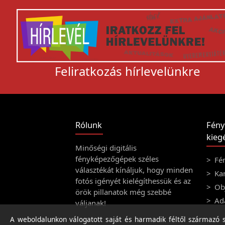
Feliratkozás hírlevelünkre
Rólunk
Fény
kiegé
Minőségi digitális
fényképezőgépek széles
Fé
választékát kínáljuk, hogy minden
Ka
fotós igényét kielégíthessük és az
Obj
örök pillanatok még szebbé
Ad
váljanak!
A weboldalunkon válogatott saját és harmadik féltől származó sü