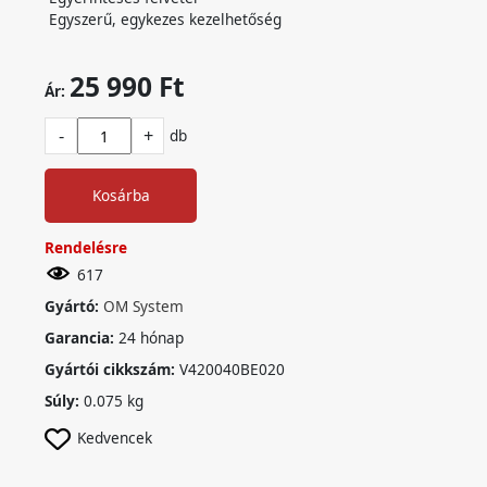
Egyszerű, egykezes kezelhetőség
25 990 Ft
Ár:
-
+
db
Kosárba
Rendelésre
617
Gyártó:
OM System
Garancia:
24 hónap
Gyártói cikkszám:
V420040BE020
Súly:
0.075 kg
Kedvencek