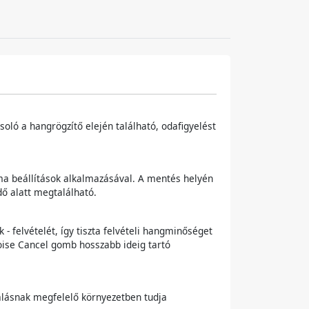
soló a hangrögzítő elején található, odafigyelést
éma beállítások alkalmazásával. A mentés helyén
dő alatt megtalálható.
 - felvételét, így tiszta felvételi hangminőséget
Noise Cancel gomb hosszabb ideig tartó
nálásnak megfelelő környezetben tudja