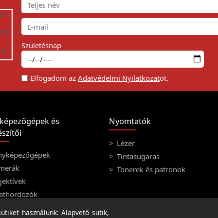
Születésnap
Elfogadom az
Adatvédelmi Nyilatkozat
ot.
képezőgépek és
Nyomtatók
szítői
Lézer
nyképezőgépek
Tintasugaras
merák
Tonerek és patronok
ektívek
athordozók
tiket használunk: Alapvető sütik,