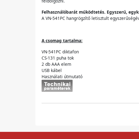
feldolgozni.
Felhasználóbarát működtetés. Egyszerű, egyk
A VN-541PC hangrögzítő letisztult egyszerűségév
A csomag tartalma:
VN-541PC diktafon
CS-131 puha tok
2 db AAA elem
USB kábel
Használati útmutató