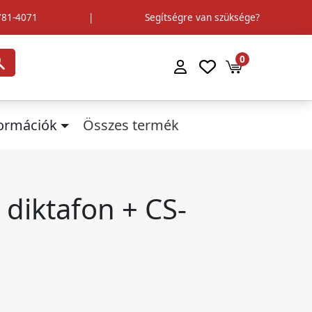
781-4071
|
Segítségre van szüksége?
0
formációk
Összes termék
diktafon + CS-