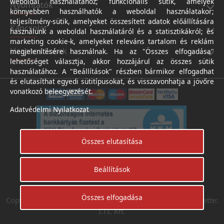
weboldal használatához; funkcionális sütik, amelyek
Nyomtatók
könnyebben használhatók a weboldal használatakor;
teljesítmény-sütik, amelyeket összesített adatok előállítására
Kapcsolat
használunk a weboldal használatáról és a statisztikákról; és
marketing cookie-k, amelyeket releváns tartalom és reklám
Hasznos linkek
megjelenítésére használnak. Ha az "Összes elfogadása"
lehetőséget választja, akkor hozzájárul az összes sütik
használatához. A "Beállítások" részben bármikor elfogadhat
és elutasíthat egyedi sütitípusokat, és visszavonhatja a jövőre
vonatkozó beleegyezését.
Adatvédelmi Nyilatkozat
Összes elutasítása
Beállítások
Árukereső.hu
Összes elfogadása
Copyright © Digifotoshop - Axico-Digital Kft. 2024. Készítette:
I.T.C Kft.