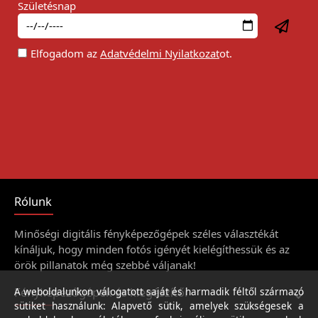
Születésnap
Elfogadom az
Adatvédelmi Nyilatkozat
ot.
Rólunk
Minőségi digitális fényképezőgépek széles választékát
kínáljuk, hogy minden fotós igényét kielégíthessük és az
örök pillanatok még szebbé váljanak!
Fényképezőgépek és kiegészítői
A weboldalunkon válogatott saját és harmadik féltől származó
sütiket használunk: Alapvető sütik, amelyek szükségesek a