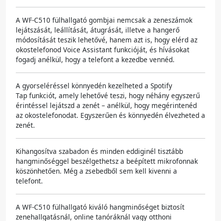
A WF-C510 fülhallgató gombjai nemcsak a zeneszámok
lejátszását, leállítását, átugrását, illetve a hangerő
módosítását teszik lehetővé, hanem azt is, hogy elérd az
okostelefonod Voice Assistant funkcióját, és hívásokat
fogadj anélkül, hogy a telefont a kezedbe vennéd.
A gyorseléréssel könnyedén kezelheted a Spotify
Tap funkciót, amely lehetővé teszi, hogy néhány egyszerű
érintéssel lejátszd a zenét – anélkül, hogy megérintenéd
az okostelefonodat. Egyszerűen és könnyedén élvezheted a
zenét.
Kihangosítva szabadon és minden eddiginél tisztább
hangminőséggel beszélgethetsz a beépített mikrofonnak
köszönhetően. Még a zsebedből sem kell kivenni a
telefont.
A WF-C510 fülhallgató kiváló hangminőséget biztosít
zenehallgatásnál, online tanóráknál vagy otthoni