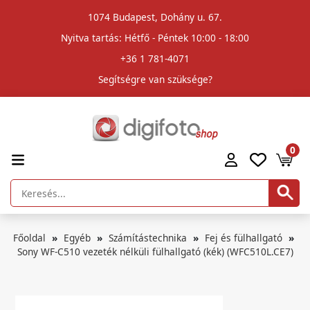
1074 Budapest, Dohány u. 67.
Nyitva tartás: Hétfő - Péntek 10:00 - 18:00
+36 1 781-4071
Segítségre van szüksége?
0
Főoldal
Egyéb
Számítástechnika
Fej és fülhallgató
Sony WF-C510 vezeték nélküli fülhallgató (kék) (WFC510L.CE7)