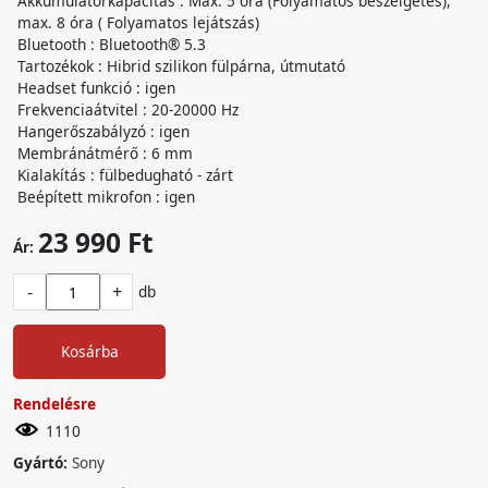
Akkumulátorkapacitás : Max. 5 óra (Folyamatos beszélgetés),
max. 8 óra ( Folyamatos lejátszás)
Bluetooth : Bluetooth® 5.3
Tartozékok : Hibrid szilikon fülpárna, útmutató
Headset funkció : igen
Frekvenciaátvitel : 20-20000 Hz
Hangerőszabályzó : igen
Membránátmérő : 6 mm
Kialakítás : fülbedugható - zárt
Beépített mikrofon : igen
23 990 Ft
Ár:
-
+
db
Kosárba
Rendelésre
1110
Gyártó:
Sony