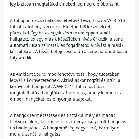
így biztosan megtalálod a neked legmegfelelőbb színt.
A többpontos csatlakozás lehetővé teszi, hogy a WF-C510
fülhallgatót egyszerre két Bluetooth®-készülékkel
párosítsd. Így ha az egyik készüléken éppen zenét
hallgatsz, és egy másik készüléken hívás érkezik, a zene
automatikusan szünetel, és fogadhatod a hívást a másik
készülékről. A hívás befejezése után a zene automatikusan
folytatódik.
Az Ambient Sound mód lehetővé teszi, hogy tudatában
legyél a környezetednek. Aktiváláskor rögzíti és szűri a
környezeti hangokat. A WF-C510 fülhallgatóban
megtalálható a hangfókusz funkció is, amely kiemeli az
emberi hangokat, és elnyomja a zajokat.
A hangok természetesek és tiszták a mély és magas
frekvenciákon, köszönhetően a kiegyensúlyozott hangolási
technológiának. A hangminőség nagyszerű, bármilyen
műfajú zenét is hallgatsz.