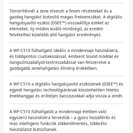
Tömörítésnél a zene elveszti a finom részleteket és a
gazdag hangzást biztosító magas frekvenciákat. A digitális
hangzásjavító eszköz (DSEE™) visszaállítja ezeket az
elemeket, ily módon kiváló minőségű, az eredeti
felvételhez közelebb álló hangzást eredményez.
A WF-C510 fülhallgató ideális a mindennapi használatra,
és többpontos csatlakozással, Ambient Sound móddal és
hangszínszabályzó-testreszabással van felszerelve a
gazdagabb zenehallgatási élmény érdekében.
A WF-C510 a digitális hangzásjavító eszközének (DSEE™) és
egyedi hangolási technológiánknak köszönhetően hiteles
énekhanggal és erőteljes basszusokkal adja vissza a zenét.
A WF-C510 fülhallgatót a mindennapi életben való
egyszerű használatra terveztük – a gyors hozzáférés és
más intelligens funkciók zökkenőmentes, többcélú
használatot biztosítanak.