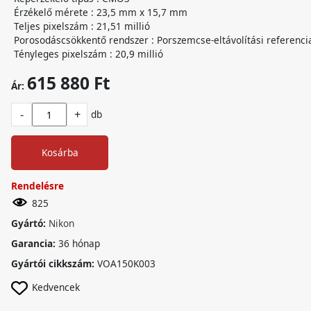
Érzékelő mérete : 23,5 mm x 15,7 mm
Teljes pixelszám : 21,51 millió
Porosodáscsökkentő rendszer : Porszemcse-eltávolítási referenci
Tényleges pixelszám : 20,9 millió
615 880 Ft
Ár:
-
+
db
Kosárba
Rendelésre
825
Gyártó:
Nikon
Garancia:
36 hónap
Gyártói cikkszám:
VOA150K003
Kedvencek