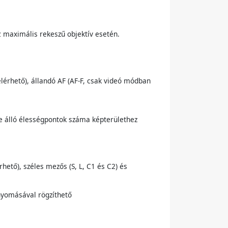
 maximális rekeszű objektív esetén.
lérhető), állandó AF (AF-F, csak videó módban
e álló élességpontok száma képterülethez
ető), széles mezős (S, L, C1 és C2) és
nyomásával rögzíthető