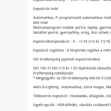
Expozíciós mód
Automatikus, P: programozott automatikus mód 
kézi mód
Motívumprogram módok: portré, tájkép, gyermek, 
háziállat portré, gyertyafény, virág, őszi színek; 
Expozíciókompenzáció : -5 – +5 Fé (1/3 és 1/2 Fé
Expozíció rögzítése : A fényérték rögzítve a mér
ISO érzékenység (ajánlott expozícióindex)
ISO 100–51200 (1/3 és 1 EV lépésközök választhat
érzékenység-szabályozás
* Megjegyzés: Az ISO érzékenység 400-tól 51200
Aktív D-Lighting : Automatikus, Extra magas, M
Többszörös expozíció : Hozzáadás, átlagolás, vilá
Egyéb opciók : HDR-átfedés, vibrálás csökkentő