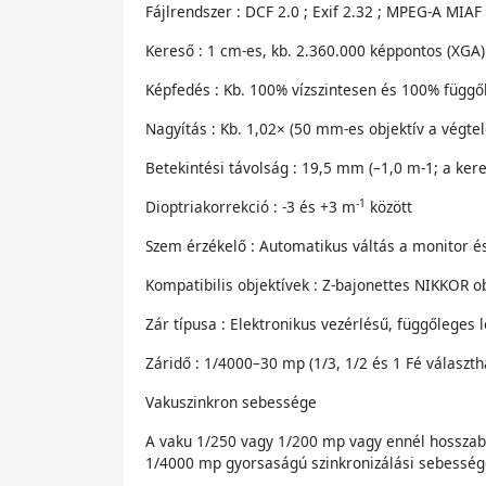
Fájlrendszer : DCF 2.0 ; Exif 2.32 ; MPEG‑A MIAF
Kereső : 1 cm-es, kb. 2.360.000 képpontos (XGA)
Képfedés : Kb. 100% vízszintesen és 100% függ
Nagyítás : Kb. 1,02× (50 mm-es objektív a végtel
Betekintési távolság : 19,5 mm (–1,0 m-1; a ker
-1
Dioptriakorrekció : -3 és +3 m
között
Szem érzékelő : Automatikus váltás a monitor és 
Kompatibilis objektívek : Z-bajonettes NIKKOR o
Zár típusa : Elektronikus vezérlésű, függőleges 
Záridő : 1/4000–30 mp (1/3, 1/2 és 1 Fé választh
Vakuszinkron sebessége
A vaku 1/250 vagy 1/200 mp vagy ennél hosszabb 
1/4000 mp gyorsaságú szinkronizálási sebesség