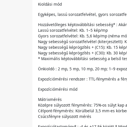
Kioldási mód
Egyképes, lassú sorozatfelvétel, gyors sorozatfel
Hozzávetőleges képtovábbítási sebesség* : Aká
Lassú sorozatfelvétel: Kb. 1–5 kép/mp
Gyors sorozatfelvétel: Kb. 5,6 kép/mp (néma mód
Nagy sebességű sorozatfelvétel (kiterjesztett)
Nagy sebességű képrögzítés + (C15): Kb. 15 ké
Nagy sebességű képrögzítés + (C30): Kb. 30 ké
* Maximális képtovábbítási sebesség a belső tes
Önkioldó : 2 mp, 5 mp, 10 mp, 20 mp; 1–9 expoz
Expozíciómérési rendszer : TTL-fénymérés a fé
Expozíciómérési mód
Mátrixmérés
Középre súlyozott fénymérés: 75%-os súlyt kap a
Célpont-fénymérés: Körülbelül 3,5 mm-es körben
Csúcsfényre súlyozott mérés
Expozíciótartomány* : -4 és +17 Fé között * Min