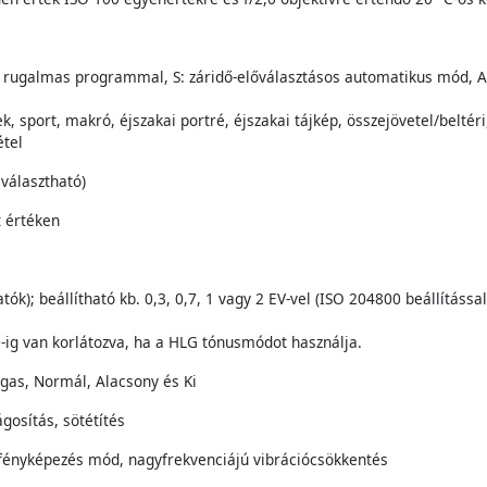
rugalmas programmal, S: záridő-előválasztásos automatikus mód, A
sport, makró, éjszakai portré, éjszakai tájkép, összejövetel/beltéri
étel
 választható)
t értéken
ók); beállítható kb. 0,3, 0,7, 1 vagy 2 EV-vel (ISO 204800 beállításs
-ig van korlátozva, ha a HLG tónusmódot használja.
agas, Normál, Alacsony és Ki
gosítás, sötétítés
 fényképezés mód, nagyfrekvenciájú vibrációcsökkentés