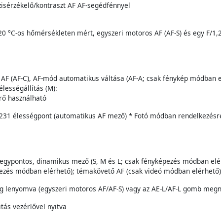
ázisérzékelő/kontraszt AF AF-segédfénnyel
0 °C-os hőmérsékleten mért, egyszeri motoros AF (AF-S) és egy F/1,2
 AF (AF-C), AF-mód automatikus váltása (AF-A; csak fénykép módban e
élességállítás (M):
érő használható
, 231 élességpont (automatikus AF mező) * Fotó módban rendelkezésr
egypontos, dinamikus mező (S, M és L; csak fényképezés módban elérh
ezés módban elérhető); témakövető AF (csak videó módban elérhető)
lig lenyomva (egyszeri motoros AF/AF-S) vagy az AE-L/AF-L gomb meg
itás vezérlővel nyitva