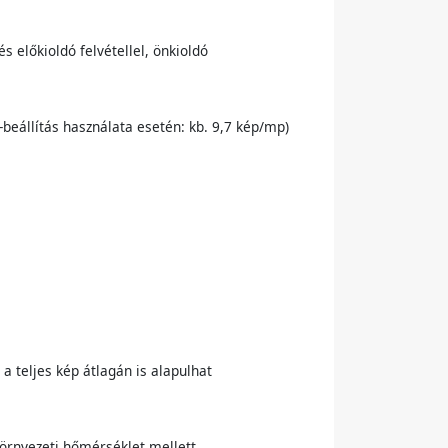
s előkioldó felvétellel, önkioldó
beállítás használata esetén: kb. 9,7 kép/mp)
 teljes kép átlagán is alapulhat
környezeti hőmérséklet mellett