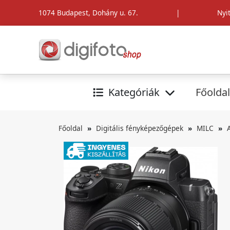
1074 Budapest, Dohány u. 67.
|
Nyi
Kategóriák
Főoldal
Főoldal
Digitális fényképezőgépek
MILC