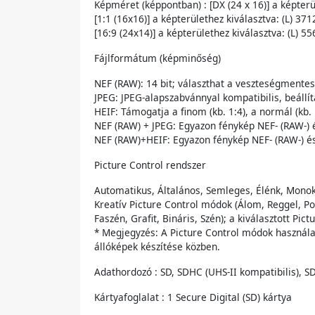
Képméret (képpontban) : [DX (24 x 16)] a képterüle
[1:1 (16x16)] a képterülethez kiválasztva: (L) 3712
[16:9 (24x14)] a képterülethez kiválasztva: (L) 556
Fájlformátum (képminőség)
NEF (RAW): 14 bit; választhat a veszteségmente
JPEG: JPEG-alapszabvánnyal kompatibilis, beállítá
HEIF: Támogatja a finom (kb. 1:4), a normál (kb. 
NEF (RAW) + JPEG: Egyazon fénykép NEF- (RAW-) 
NEF (RAW)+HEIF: Egyazon fénykép NEF- (RAW-) é
Picture Control rendszer
Automatikus, Általános, Semleges, Élénk, Mono
Kreatív Picture Control módok (Álom, Reggel, Pop
Faszén, Grafit, Bináris, Szén); a kiválasztott P
* Megjegyzés: A Picture Control módok használa
állóképek készítése közben.
Adathordozó : SD, SDHC (UHS-II kompatibilis), SD
Kártyafoglalat : 1 Secure Digital (SD) kártya