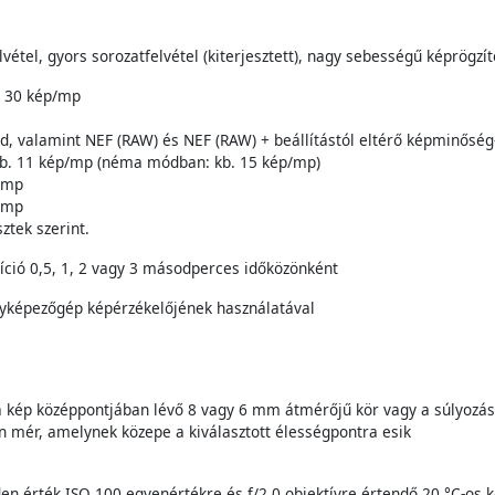
vétel, gyors sorozatfelvétel (kiterjesztett), nagy sebességű képrögzíté
r 30 kép/mp
, valamint NEF (RAW) és NEF (RAW) + beállítástól eltérő képminőség-
: Kb. 11 kép/mp (néma módban: kb. 15 kép/mp)
p/mp
p/mp
ztek szerint.
íció 0,5, 1, 2 vagy 3 másodperces időközönként
nyképezőgép képérzékelőjének használatával
 kép középpontjában lévő 8 vagy 6 mm átmérőjű kör vagy a súlyozás a
 mér, amelynek közepe a kiválasztott élességpontra esik
den érték ISO 100 egyenértékre és f/2,0 objektívre értendő 20 °C-os 