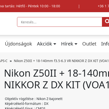
tva tartás: Hétfő - Péntek 10:00 - 18:00
|
+36 1 
Újdonságok
Akciók
Hírek
Outlet
In
APS-C
Nikon Z50II + 18-140mm f3.5-6.3 VR NIKKOR Z DX KIT (VOA
Nikon Z50II + 18-140m
NIKKOR Z DX KIT (VOA
Objektív rögzítése : Nikon Z-bajonett
Képérzékelő-formátum : DX
Képérzékelő típus : CMOS