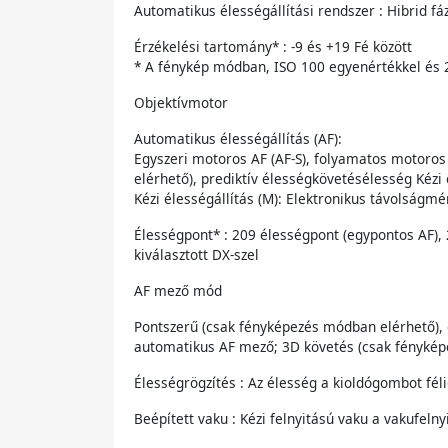
Automatikus élességállítási rendszer : Hibrid f
Érzékelési tartomány* : -9 és +19 Fé között
* A fénykép módban, ISO 100 egyenértékkel és 2
Objektívmotor
Automatikus élességállítás (AF):
Egyszeri motoros AF (AF-S), folyamatos motoros
elérhető), prediktív élességkövetésélesség Kézi 
Kézi élességállítás (M): Elektronikus távolságm
Élességpont* : 209 élességpont (egypontos AF)
kiválasztott DX-szel
AF mező mód
Pontszerű (csak fényképezés módban elérhető), 
automatikus AF mező; 3D követés (csak fénykép
Élességrögzítés : Az élesség a kioldógombot fé
Beépített vaku : Kézi felnyitású vaku a vakufelny