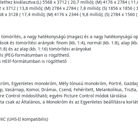
thez kiválasztva:(L) 5568 x 3712 ( 20,7 millió); (M) 4176 x 2784 ( 11,6 
 x 3712 ( 13,8 millió); (M) 2784 x 2784 ( 7,8 millió); (S) 1856 x 1856 ( 3
8 x 3128 ( 17,4 millió); (M) 4176 x 2344 ( 9,8 millió); (S) 2784 x 1560 ( 
s tömörítés, a nagy hatékonyságú (magas) és a nagy hatékonyságú op
sok és tömörítési arányok: finom (kb. 1:4), normál (kb. 1:8), alap (kb.
1:8) és az alap (kb. 1:16) tömörítési arányokat
és JPEG-formátumban is rögzíthető.
s HEIF-formátumban is rögzíthető
króm, Egyenletes monokróm, Mély tónusú monokróm, Portré, Gazdag 
, Vasárnap, Komor, Drámai, Csend, Fehérített, Melankolikus, Tiszta, F
icture Control módosítható; egyéni Picture Control módok tárolása
ta csak az Általános, a Monokróm és az Egyenletes beállításra korlá
XC (UHS-II kompatibilis)