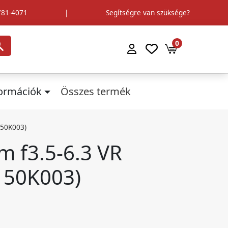
781-4071
|
Segítségre van szüksége?
0
formációk
Összes termék
150K003)
m f3.5-6.3 VR
150K003)