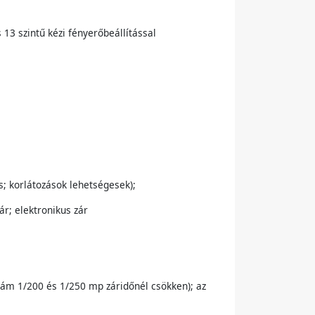
13 szintű kézi fényerőbeállítással
s; korlátozások lehetségesek);
ár; elektronikus zár
zám 1/200 és 1/250 mp záridőnél csökken); az