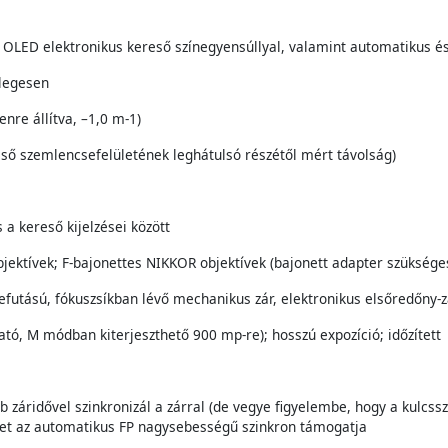
 OLED elektronikus kereső színegyensúllyal, valamint automatikus és 
őlegesen
enre állítva, –1,0 m-1)
eső szemlencsefelületének leghátulsó részétől mért távolság)
a kereső kijelzései között
bjektívek; F-bajonettes NIKKOR objektívek (bajonett adapter szüksége
lefutású, fókuszsíkban lévő mechanikus zár, elektronikus elsőredőny-z
ató, M módban kiterjeszthető 900 mp-re); hosszú expozíció; időzített
záridővel szinkronizál a zárral (de vegye figyelembe, hogy a kulcss
et az automatikus FP nagysebességű szinkron támogatja