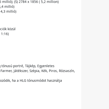
millió); (S) 2784 x 1856 ( 5,2 million)
,4 millió)
4,3 millió)
ciók közül
 1:16)
tónusú portré, Tájkép, Egyenletes
armer, Játékszer, Szépia, Kék, Piros, Rózsaszín,
tozódik, ha a HLG tónusmódot használja