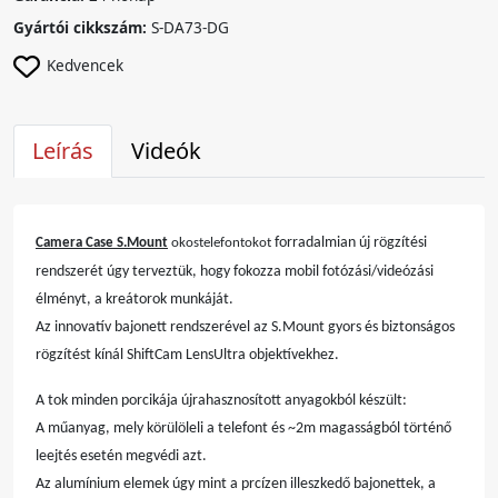
Gyártói cikkszám:
S-DA73-DG
Kedvencek
Leírás
Videók
forradalmian új rögzítési
Camera Case S.Mount
okostelefontokot
rendszerét úgy terveztük, hogy fokozza mobil fotózási/videózási
élményt, a kreátorok munkáját.
Az innovatív bajonett rendszerével az S.Mount gyors és biztonságos
rögzítést kínál ShiftCam LensUltra objektívekhez.
A tok minden porcikája újrahasznosított anyagokból készült:
A műanyag, mely körülöleli a telefont és ~2m magasságból történő
leejtés esetén megvédi azt.
Az alumínium elemek úgy mint a prcízen illeszkedő bajonettek, a