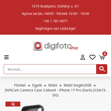
1074 Budapest, Dohány u. 67.
Nyitva tartás: Hétfő - Péntek 10:00 - 18:00
+36 1 781-4071
Segítségre van szüksége?
0
Főoldal
Egyéb
Mobil
Mobil kiegészítők
ShiftCam Camera Case S.Mount - iPhone 17 Pro (Dark) (S-DA73-
DG)
Új