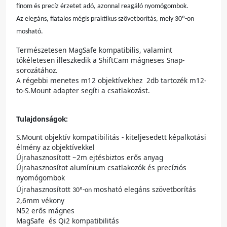
finom és precíz érzetet adó, azonnal reagáló nyomógombok.
Az elegáns, fiatalos mégis praktikus szövetborítás, mely 30º-on
mosható.
Természetesen MagSafe kompatibilis, valamint
tökéletesen illeszkedik a ShiftCam mágneses Snap-
sorozátához.
A régebbi menetes m12 objektívekhez 2db tartozék m12-
to-S.Mount adapter segíti a csatlakozást.
Tulajdonságok:
S.Mount objektív kompatibilitás - kiteljesedett képalkotási
élmény az objektívekkel
Újrahasznosított ~2m ejtésbiztos erős anyag
Újrahasznosítot alumínium csatlakozók és precíziós
nyomógombok
Újrahasznosított
mosható elegáns szövetborítás
30º-on
2,6mm vékony
N52 erős mágnes
MagSafe és Qi2 kompatibilitás