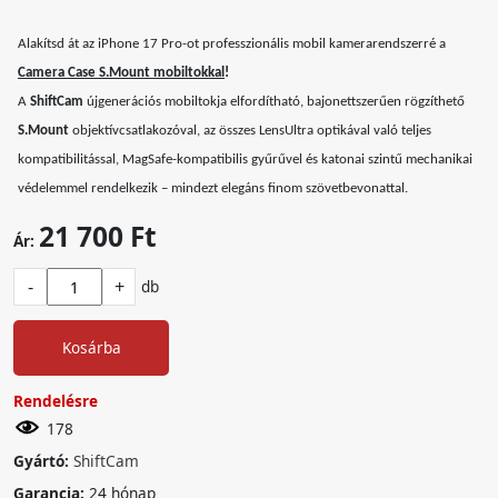
Alakítsd át az iPhone 17 Pro-ot professzionális mobil kamerarendszerré a
Camera Case S.Mount mobiltokkal
!
A
ShiftCam
újgenerációs mobiltokja elfordítható, bajonettszerűen rögzíthető
S.Mount
objektívcsatlakozóval, az összes LensUltra optikával való teljes
kompatibilitással, MagSafe-kompatibilis gyűrűvel és katonai szintű mechanikai
védelemmel rendelkezik – mindezt elegáns finom szövetbevonattal.
21 700 Ft
Ár:
-
+
db
Kosárba
Rendelésre
178
Gyártó:
ShiftCam
Garancia:
24 hónap