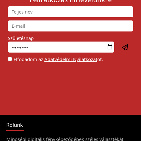
Születésnap
Elfogadom az
Adatvédelmi Nyilatkozat
ot.
Rólunk
Minőségi digitális fényképezőgépek széles választékát