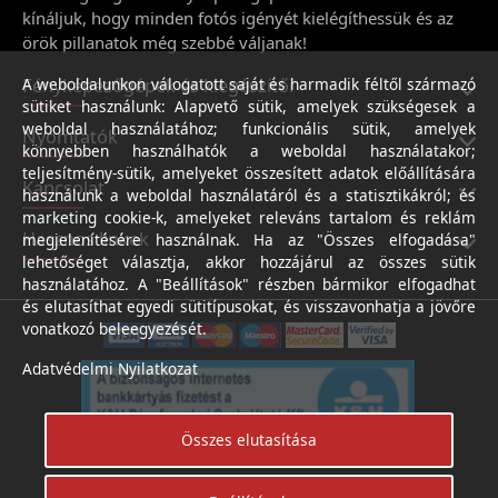
kínáljuk, hogy minden fotós igényét kielégíthessük és az
örök pillanatok még szebbé váljanak!
Fényképezőgépek és kiegészítői
A weboldalunkon válogatott saját és harmadik féltől származó
sütiket használunk: Alapvető sütik, amelyek szükségesek a
weboldal használatához; funkcionális sütik, amelyek
Nyomtatók
könnyebben használhatók a weboldal használatakor;
teljesítmény-sütik, amelyeket összesített adatok előállítására
Kapcsolat
használunk a weboldal használatáról és a statisztikákról; és
marketing cookie-k, amelyeket releváns tartalom és reklám
Hasznos linkek
megjelenítésére használnak. Ha az "Összes elfogadása"
lehetőséget választja, akkor hozzájárul az összes sütik
használatához. A "Beállítások" részben bármikor elfogadhat
és elutasíthat egyedi sütitípusokat, és visszavonhatja a jövőre
vonatkozó beleegyezését.
Adatvédelmi Nyilatkozat
Összes elutasítása