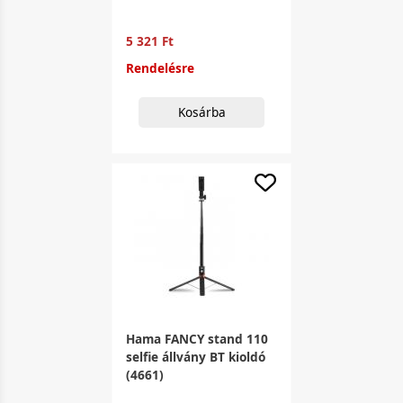
5 321 Ft
Rendelésre
Kosárba
Hama FANCY stand 110
selfie állvány BT kioldó
(4661)