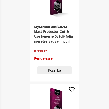
MyScreen antiCRASH
Matt Protector Cut &
Use képernyővédő fólia
méretre vágva- mobil
8 990 Ft
Rendelésre
Kosárba