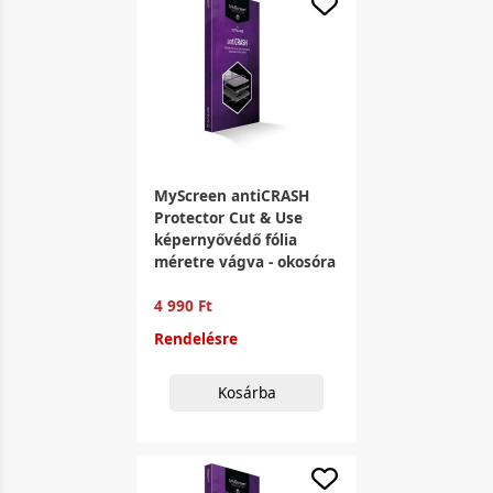
MyScreen antiCRASH
Protector Cut & Use
képernyővédő fólia
méretre vágva - okosóra
4 990 Ft
Rendelésre
Kosárba