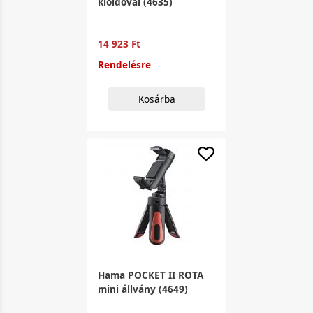
kioldóval (4635)
14 923 Ft
Rendelésre
Kosárba
Hama POCKET II ROTA
mini állvány (4649)