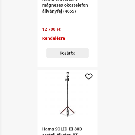
mágneses okostelefon
állványfej (4655)
12 700 Ft
Rendelésre
Kosárba
Hama SOLID III 80B
asztali állvány BT