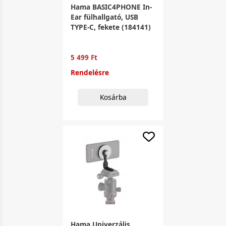
Hama BASIC4PHONE In-
Ear fülhallgató, USB
TYPE-C, fekete (184141)
5 499 Ft
Rendelésre
Kosárba
Hama Univerzális