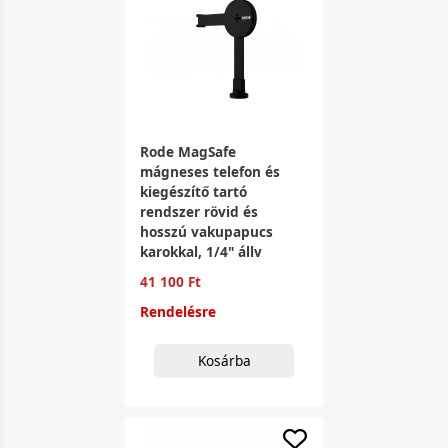
Rode MagSafe
mágneses telefon és
kiegészítő tartó
rendszer rövid és
hosszú vakupapucs
karokkal, 1/4" állv
41 100 Ft
Rendelésre
Kosárba