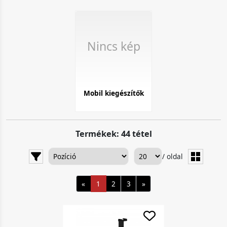
Nincs kép
Mobil kiegészítők
Termékek: 44 tétel
/ oldal
«
1
2
3
»