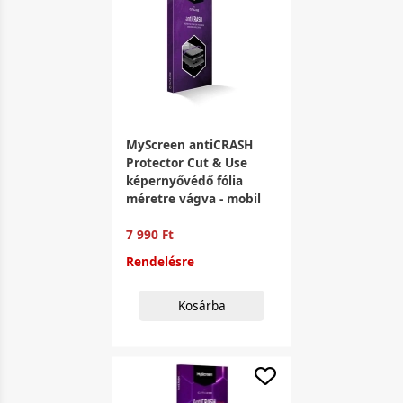
MyScreen antiCRASH
Protector Cut & Use
képernyővédő fólia
méretre vágva - mobil
7 990 Ft
Rendelésre
Kosárba