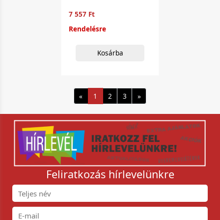
7 557 Ft
Rendelésre
Kosárba
«
1
2
3
»
Feliratkozás hírlevelünkre