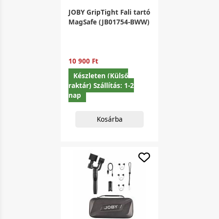
JOBY GripTight Fali tartó
MagSafe (JB01754-BWW)
10 900 Ft
Készleten (Külső
raktár) Szállítás: 1-2
nap
Kosárba