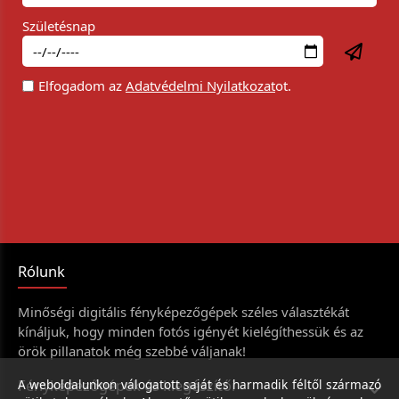
Születésnap
Elfogadom az
Adatvédelmi Nyilatkozat
ot.
Rólunk
Minőségi digitális fényképezőgépek széles választékát
kínáljuk, hogy minden fotós igényét kielégíthessük és az
örök pillanatok még szebbé váljanak!
Fényképezőgépek és kiegészítői
A weboldalunkon válogatott saját és harmadik féltől származó