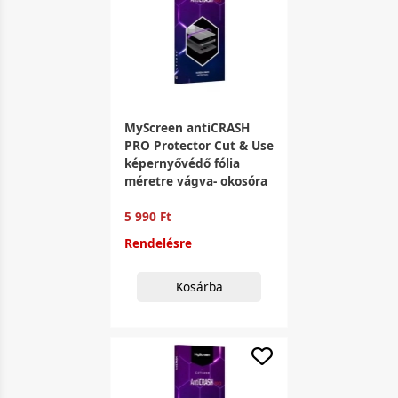
MyScreen antiCRASH
PRO Protector Cut & Use
képernyővédő fólia
méretre vágva- okosóra
5 990 Ft
Rendelésre
Kosárba