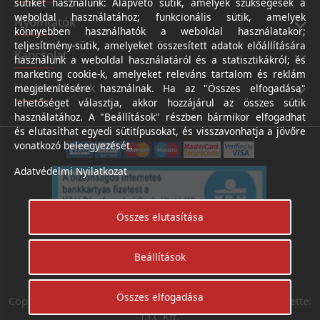
sütiket használunk: Alapvető sütik, amelyek szükségesek a
weboldal használatához; funkcionális sütik, amelyek
Nyomtatók
könnyebben használhatók a weboldal használatakor;
teljesítmény-sütik, amelyeket összesített adatok előállítására
Kapcsolat
használunk a weboldal használatáról és a statisztikákról; és
marketing cookie-k, amelyeket releváns tartalom és reklám
Hasznos linkek
megjelenítésére használnak. Ha az "Összes elfogadása"
lehetőséget választja, akkor hozzájárul az összes sütik
használatához. A "Beállítások" részben bármikor elfogadhat
és elutasíthat egyedi sütitípusokat, és visszavonhatja a jövőre
vonatkozó beleegyezését.
Adatvédelmi Nyilatkozat
Összes elutasítása
Beállítások
Árukereső.hu
Összes elfogadása
Copyright © Digifotoshop - Axico-Digital Kft. 2024. Készítette:
I.T.C Kft.