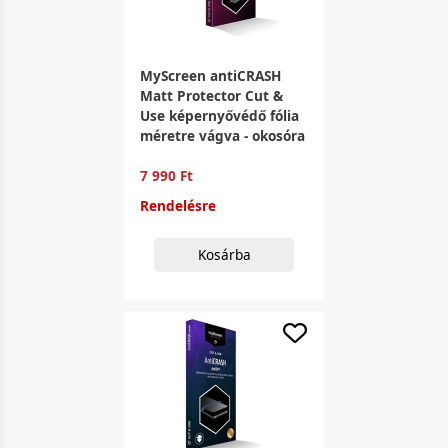
MyScreen antiCRASH
Matt Protector Cut &
Use képernyővédő fólia
méretre vágva - okosóra
7 990 Ft
Rendelésre
Kosárba