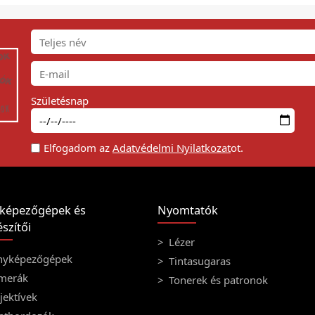
Születésnap
Elfogadom az
Adatvédelmi Nyilatkozat
ot.
képezőgépek és
Nyomtatók
szítői
Lézer
nyképezőgépek
Tintasugaras
merák
Tonerek és patronok
ektívek