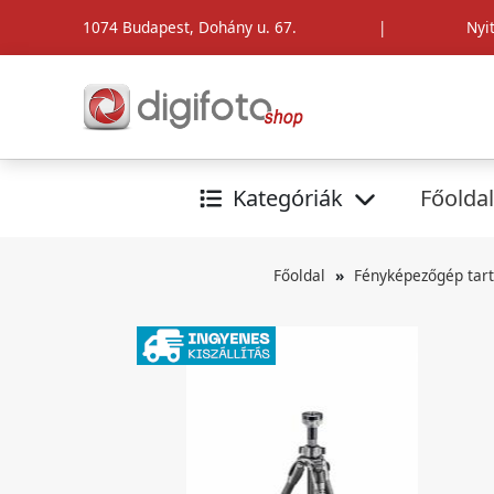
1074 Budapest, Dohány u. 67.
|
Nyi
Kategóriák
Főoldal
Főoldal
Fényképezőgép tar