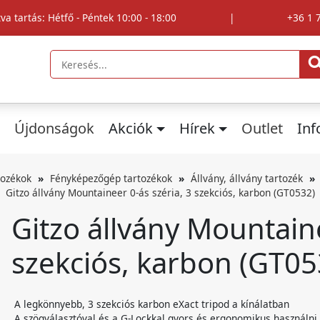
tva tartás: Hétfő - Péntek 10:00 - 18:00
|
+36 1 
Újdonságok
Akciók
Hírek
Outlet
In
tozékok
Fényképezőgép tartozékok
Állvány, állvány tartozék
Gitzo állvány Mountaineer 0-ás széria, 3 szekciós, karbon (GT0532)
Gitzo állvány Mountaine
szekciós, karbon (GT05
A legkönnyebb, 3 szekciós karbon eXact tripod a kínálatban
A szögválasztóval és a G-Lockkal gyors és ergonomikus használni