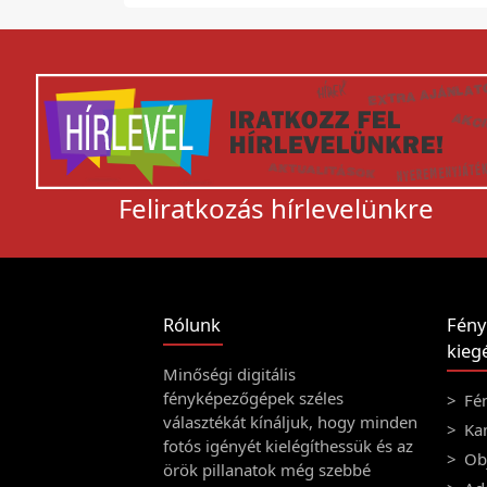
Feliratkozás hírlevelünkre
Rólunk
Fény
kiegé
Minőségi digitális
fényképezőgépek széles
Fé
választékát kínáljuk, hogy minden
Ka
fotós igényét kielégíthessük és az
Obj
örök pillanatok még szebbé