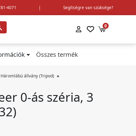
781-4071
|
Segítségre van szüksége?
0
formációk
Összes termék
Háromlábú állvány (Tripod)
er 0-ás széria, 3
32)