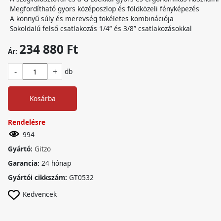
Megfordítható gyors középoszlop és földközeli fényképezés
A könnyű súly és merevség tökéletes kombinációja
Sokoldalú felső csatlakozás 1/4” és 3/8” csatlakozásokkal
234 880 Ft
Ár:
-
+
db
Kosárba
Rendelésre
994
Gyártó:
Gitzo
Garancia:
24 hónap
Gyártói cikkszám:
GT0532
Kedvencek