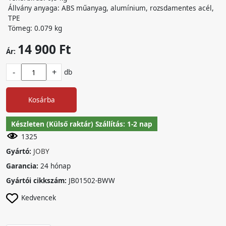
Állvány anyaga: ABS műanyag, alumínium, rozsdamentes acél,
TPE
Tömeg: 0.079 kg
14 900 Ft
Ár:
-
+
db
Kosárba
Készleten (Külső raktár) Szállítás: 1-2 nap
1325
Gyártó:
JOBY
Garancia:
24 hónap
Gyártói cikkszám:
JB01502-BWW
Kedvencek