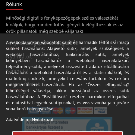
Rólunk
Minőségi digitális fényképezőgépek széles választékát
kínáljuk, hogy minden fotós igényét kielégíthessük és az
örök pillanatok még szebbé váljanak!
Fényképezőgépek és kiegészítői
A weboldalunkon válogatott saját és harmadik féltől származó
sütiket használunk: Alapvető sütik, amelyek szükségesek a
weboldal használatához; funkcionális sütik, amelyek
Nyomtatók
könnyebben használhatók a weboldal használatakor;
teljesítmény-sütik, amelyeket összesített adatok előállítására
Kapcsolat
használunk a weboldal használatáról és a statisztikákról; és
marketing cookie-k, amelyeket releváns tartalom és reklám
Hasznos linkek
megjelenítésére használnak. Ha az "Összes elfogadása"
lehetőséget választja, akkor hozzájárul az összes sütik
használatához. A "Beállítások" részben bármikor elfogadhat
és elutasíthat egyedi sütitípusokat, és visszavonhatja a jövőre
vonatkozó beleegyezését.
Adatvédelmi Nyilatkozat