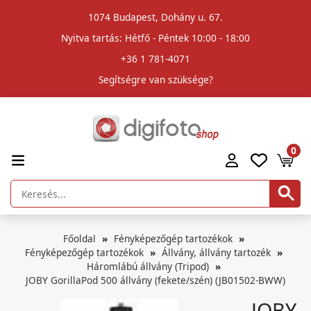
1074 Budapest, Dohány u. 67.
Nyitva tartás: Hétfő - Péntek 10:00 - 18:00
+36 1 781-4071
Segítségre van szüksége?
0
Főoldal
Fényképezőgép tartozékok
Fényképezőgép tartozékok
Állvány, állvány tartozék
Háromlábú állvány (Tripod)
JOBY GorillaPod 500 állvány (fekete/szén) (JB01502-BWW)
JOBY