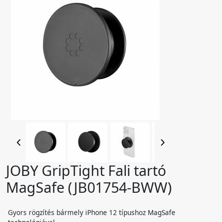
JOBY GripTight Fali tartó
MagSafe (JB01754-BWW)
Gyors rögzítés bármely iPhone 12 típushoz MagSafe