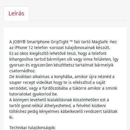
Leírás
A JOBY® Smartphone GripTight ™ fali tartó MagSafe -hez
az iPhone 12 telefon -sorozat tulajdonosainak készült.
Ez az okos kiegészítő lehetővé teszi, hogy a telefont
kihangosítva tartsd bármilyen sík vagy sima felületen, így
gyorsan és egyszerűen készíthetsz tartalmat bármelyik
csatornádhoz.
De kiválóan alkalmas a konyhába, amikor újra néznéd a
szuper recept videókat hogy te is elkészítsd a saját
verziódat, vagy a fürdőszobába a tükörre amikor a smink
tutorialokat gyakorlod be.
A könnyen levehető kialakításnak köszönhetően ezt a
tartót gond nélkül áthelyezheted, a felvétel közbeni
töltéshez pedig kényelmes kábelkezelő rendszert találtak
ki.
Technikai tulajdonságok: