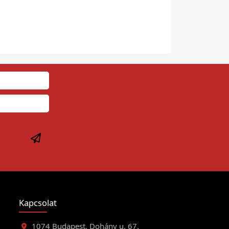
Kapcsolat
1074 Budapest, Dohány u. 67.