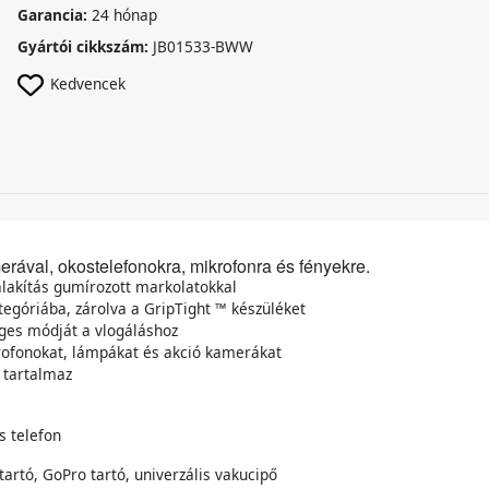
Garancia:
24 hónap
Gyártói cikkszám:
JB01533-BWW
Kedvencek
rával, okostelefonokra, mikrofonra és fényekre.
alakítás gumírozott markolatokkal
egóriába, zárolva a GripTight ™ készüléket
eges módját a vlogáláshoz
krofonokat, lámpákat és akció kamerákat
t tartalmaz
s telefon
tartó, GoPro tartó, univerzális vakucipő