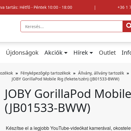
tva tartás: Hétfő - Péntek 10:00 - 18:00
|
+36 1 
Újdonságok
Akciók
Hírek
Outlet
In
tozékok
Fényképezőgép tartozékok
Állvány, állvány tartozék
JOBY GorillaPod Mobile Rig (fekete/szén) (JB01533-BWW)
JOBY GorillaPod Mobile
(JB01533-BWW)
Készítse el a legjobb YouTube-videókat kamerával, okostele