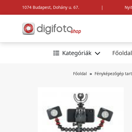
1074 Budapest, Dohány u. 67.
|
Nyi
Kategóriák
Főoldal
Főoldal
Fényképezőgép tar