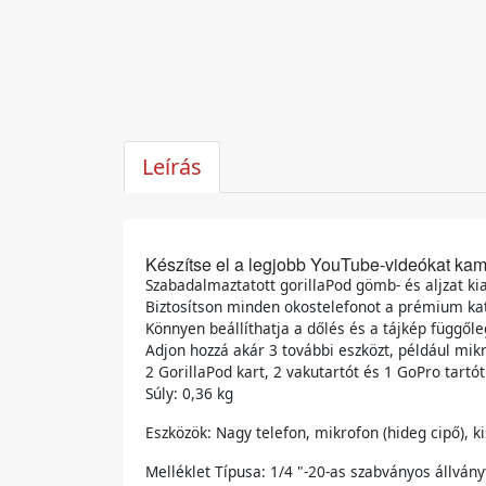
Leírás
Készítse el a legjobb YouTube-videókat kame
Szabadalmaztatott gorillaPod gömb- és aljzat ki
Biztosítson minden okostelefonot a prémium kat
Könnyen beállíthatja a dőlés és a tájkép függől
Adjon hozzá akár 3 további eszközt, például mi
2 GorillaPod kart, 2 vakutartót és 1 GoPro tartó
Súly: 0,36 kg
Eszközök: Nagy telefon, mikrofon (hideg cipő), ki
Melléklet Típusa: 1/4 "-20-as szabványos állvány