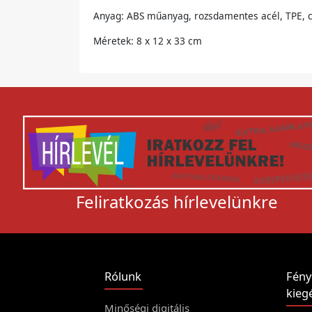
Anyag: ABS műanyag, rozsdamentes acél, TPE, 
Méretek: 8 x 12 x 33 cm
Feliratkozás hírlevelünkre
Rólunk
Fény
kiegé
Minőségi digitális