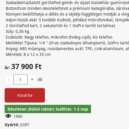
Szabadalmaztatott gorillaPod gömb- és aljzat kialakítás gumírozo
Biztosítson minden okostelefonot a prémium kategóriába, zárolva
Könnyen beállíthatja a dőlés és a tájkép függőleges módját a vlo
Adjon hozzá akár 3 további eszközt, például mikrofonokat, lámpá
2 GorillaPod kart, 2 vakutartót és 1 GoPro tartót tartalmaz
Súly: 0,36 kg
Eszközök: Nagy telefon, mikrofon (hideg cipő), kis telefon
Melléklet Típusa: 1/4 "-20-as szabványos állványtartó, GoPro tartó
Anyag: ABS műanyag, rozsdamentes acél, TPE, cink-alumínium, 
Méretek: 8 x 12 x 33 cm
37 900 Ft
Ár:
-
+
db
Kosárba
Készleten (Külső raktár) Szállítás: 1-2 nap
1400
Gyártó:
JOBY