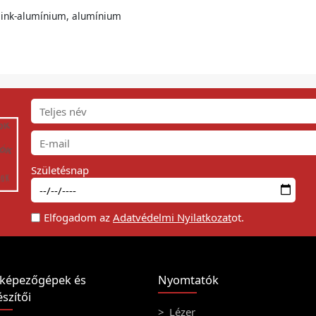
cink-alumínium, alumínium
Születésnap
Elfogadom az
Adatvédelmi Nyilatkozat
ot.
képezőgépek és
Nyomtatók
szítői
Lézer