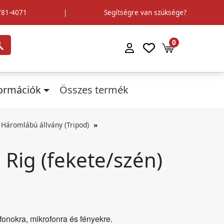
781-4071
|
Segítségre van szüksége?
0
formációk
Összes termék
Háromlábú állvány (Tripod)
 Rig (fekete/szén)
fonokra, mikrofonra és fényekre.