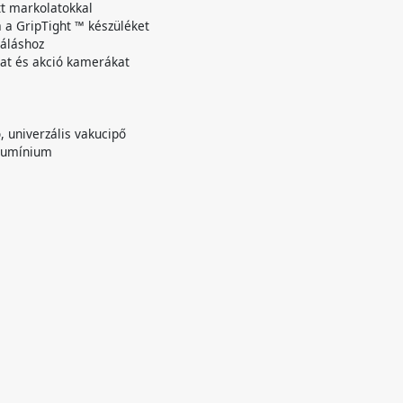
tt markolatokkal
 a GripTight ™ készüléket
gáláshoz
kat és akció kamerákat
, univerzális vakucipő
alumínium