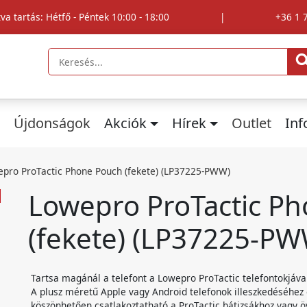
tva tartás: Hétfő - Péntek 10:00 - 18:00
|
+36 1 
Újdonságok
Akciók
Hírek
Outlet
In
pro ProTactic Phone Pouch (fekete) (LP37225-PWW)
Lowepro ProTactic P
(fekete) (LP37225-PW
Tartsa magánál a telefont a Lowepro ProTactic telefontokjáva
A plusz méretű Apple vagy Android telefonok illeszkedéséhez e
köszönhetően csatlakoztatható a ProTactic hátizsákhoz vagy 