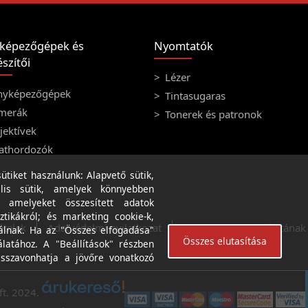
képezőgépek és
Nyomtatók
szítői
Lézer
nyképezőgépek
Tintasugaras
merák
Tonerek és patronok
ektívek
athordozók
tiket használunk: Alapvető sütik,
lis sütik, amelyek könnyebben
, amelyeket összesített adatok
ztikákról; és marketing cookie-k,
ételek
Adatvédelmi nyilatkozat
A weboldal használatának f
álnak. Ha az "Összes elfogadása"
Összes elutasítása
álatához. A "Beállítások" részben
isszavonhatja a jövőre vonatkozó
ft. 2024.