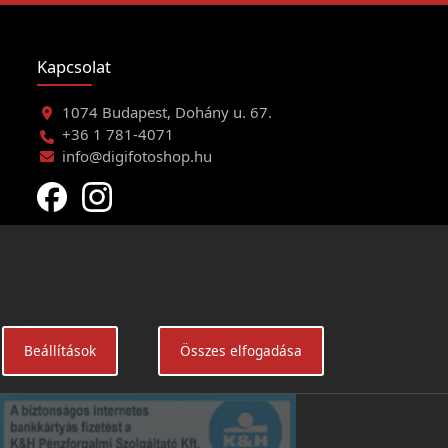
Kapcsolat
1074 Budapest, Dohány u. 67.
+36 1 781-4071
info@digifotoshop.hu
eltételei
Beállítások
Összes elfogadása