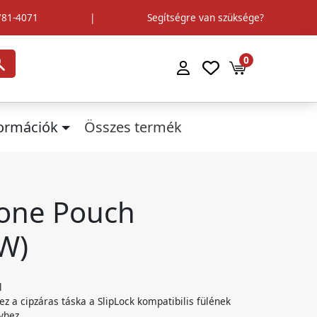
781-4071
|
Segítségre van szüksége?
0
formációk
Összes termék
hone Pouch
W)
l
z a cipzáras táska a SlipLock kompatibilis fülének
övhez