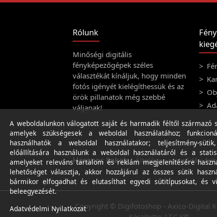
Rólunk
Fény
kiegé
Minőségi digitális
fényképezőgépek széles
Fé
választékát kínáljuk, hogy minden
Ka
fotós igényét kielégíthessük és az
Obj
örök pillanatok még szebbé
Ad
váljanak!
A weboldalunkon válogatott saját és harmadik féltől származó sü
amelyek szükségesek a weboldal használatához; funkcioná
használhatók a weboldal használatakor; teljesítmény-sütik
előállítására használunk a weboldal használatáról és a statis
Hasznos linkek
Általános szerződési felt
amelyeket releváns tartalom és reklám megjelenítésére haszn
lehetőséget választja, akkor hozzájárul az összes sütik haszn
bármikor elfogadhat és elutasíthat egyedi sütitípusokat, és v
beleegyezését.
Copyright © Digifotoshop - Axico-Digital K
Adatvédelmi Nyilatkozat
Készítette:
I.T.C Kft.