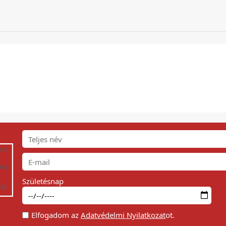
Születésnap
Elfogadom az
Adatvédelmi Nyilatkozat
ot.