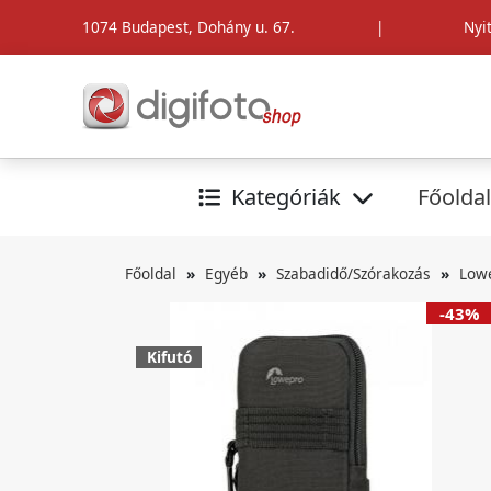
1074 Budapest, Dohány u. 67.
|
Nyi
Kategóriák
Főoldal
Főoldal
Egyéb
Szabadidő/Szórakozás
Lowe
-43%
Kifutó