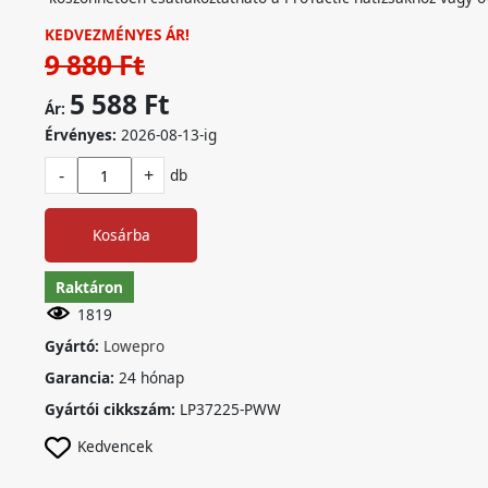
KEDVEZMÉNYES ÁR!
9 880 Ft
5 588 Ft
Ár:
Érvényes:
2026-08-13-ig
-
+
db
Kosárba
Raktáron
1819
Gyártó:
Lowepro
Garancia:
24 hónap
Gyártói cikkszám:
LP37225-PWW
Kedvencek