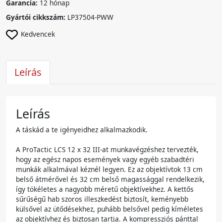
Garancia:
12 hónap
Gyártói cikkszám:
LP37504-PWW
Kedvencek
Leírás
Leírás
A táskád a te igényeidhez alkalmazkodik.
A ProTactic LCS 12 x 32 III-at munkavégzéshez tervezték,
hogy az egész napos események vagy egyéb szabadtéri
munkák alkalmával kéznél legyen. Ez az objektívtok 13 cm
belső átmérővel és 32 cm belső magassággal rendelkezik,
így tökéletes a nagyobb méretű objektívekhez. A kettős
sűrűségű hab szoros illeszkedést biztosít, keményebb
külsővel az ütődésekhez, puhább belsővel pedig kíméletes
az objektívhez és biztosan tartja. A kompressziós pánttal