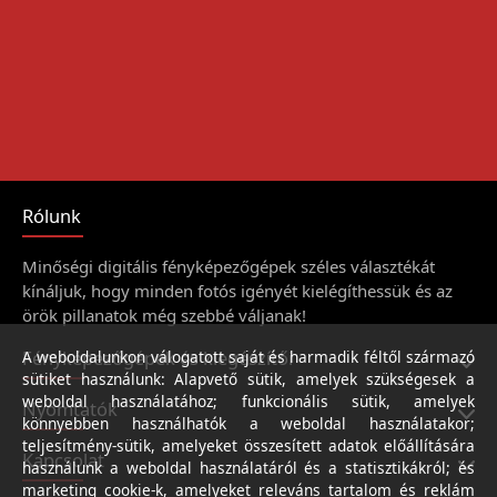
Rólunk
Minőségi digitális fényképezőgépek széles választékát
kínáljuk, hogy minden fotós igényét kielégíthessük és az
örök pillanatok még szebbé váljanak!
Fényképezőgépek és kiegészítői
A weboldalunkon válogatott saját és harmadik féltől származó
sütiket használunk: Alapvető sütik, amelyek szükségesek a
weboldal használatához; funkcionális sütik, amelyek
Nyomtatók
könnyebben használhatók a weboldal használatakor;
teljesítmény-sütik, amelyeket összesített adatok előállítására
Kapcsolat
használunk a weboldal használatáról és a statisztikákról; és
marketing cookie-k, amelyeket releváns tartalom és reklám