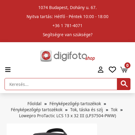
1074 Budapest, Dohány u. 67.
Nyitva tartás: Hétfő - Péntek 10:00 - 18:00
+36 1 781-4071
Segítségre van szüksége?
0
Főoldal
Fényképezőgép tartozékok
Fényképezőgép tartozékok
Tok, táska és szíj
Tok
Lowepro ProTactic LCS 13 x 32 III (LP37504-PWW)