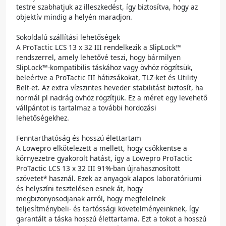
testre szabhatjuk az illeszkedést, így biztosítva, hogy az
objektív mindig a helyén maradjon.
Sokoldalú szállítási lehetőségek
A ProTactic LCS 13 x 32 III rendelkezik a SlipLock™
rendszerrel, amely lehetővé teszi, hogy bármilyen
SlipLock™-kompatibilis táskához vagy övhöz rögzítsük,
beleértve a ProTactic III hátizsákokat, TLZ-ket és Utility
Belt-et. Az extra vízszintes heveder stabilitást biztosít, ha
normál pl nadrág övhöz rögzítjük. Ez a méret egy levehető
vállpántot is tartalmaz a további hordozási
lehetőségekhez.
Fenntarthatóság és hosszú élettartam
A Lowepro elkötelezett a mellett, hogy csökkentse a
környezetre gyakorolt ​​hatást, így a Lowepro ProTactic
ProTactic LCS 13 x 32 III 91%-ban újrahasznosított
szövetet* használ. Ezek az anyagok alapos laboratóriumi
és helyszíni tesztelésen esnek át, hogy
megbizonyosodjanak arról, hogy megfelelnek
teljesítménybeli- és tartóssági követelményeinknek, így
garantált a táska hosszú élettartama. Ezt a tokot a hosszú