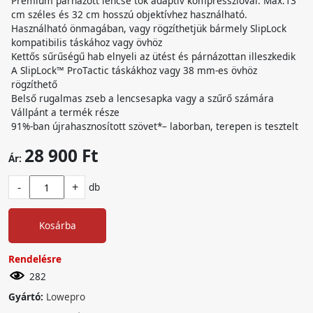
Prémium párnázott lencse tok adaptív kompresszióval. Max.13
cm széles és 32 cm hosszú objektívhez használható.
Használható önmagában, vagy rögzíthetjük bármely SlipLock
kompatibilis táskához vagy övhöz
Kettős sűrűségű hab elnyeli az ütést és párnázottan illeszkedik
A SlipLock™ ProTactic táskákhoz vagy 38 mm-es övhöz
rögzíthető
Belső rugalmas zseb a lencsesapka vagy a szűrő számára
Vállpánt a termék része
91%-ban újrahasznosított szövet*– laborban, terepen is tesztelt
28 900 Ft
Ár:
-
+
db
Kosárba
Rendelésre
282
Gyártó:
Lowepro