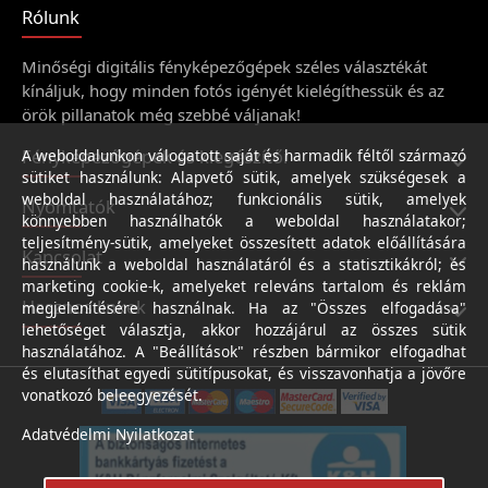
Rólunk
Minőségi digitális fényképezőgépek széles választékát
kínáljuk, hogy minden fotós igényét kielégíthessük és az
örök pillanatok még szebbé váljanak!
Fényképezőgépek és kiegészítői
A weboldalunkon válogatott saját és harmadik féltől származó
sütiket használunk: Alapvető sütik, amelyek szükségesek a
weboldal használatához; funkcionális sütik, amelyek
Nyomtatók
könnyebben használhatók a weboldal használatakor;
teljesítmény-sütik, amelyeket összesített adatok előállítására
Kapcsolat
használunk a weboldal használatáról és a statisztikákról; és
marketing cookie-k, amelyeket releváns tartalom és reklám
Hasznos linkek
megjelenítésére használnak. Ha az "Összes elfogadása"
lehetőséget választja, akkor hozzájárul az összes sütik
használatához. A "Beállítások" részben bármikor elfogadhat
és elutasíthat egyedi sütitípusokat, és visszavonhatja a jövőre
vonatkozó beleegyezését.
Adatvédelmi Nyilatkozat