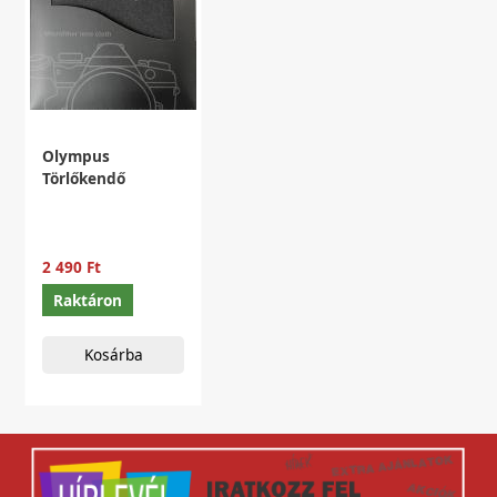
Olympus
Törlőkendő
2 490 Ft
Raktáron
Kosárba