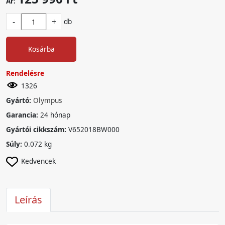
Ár:
-
+
db
Kosárba
Rendelésre
1326
Gyártó:
Olympus
Garancia:
24 hónap
Gyártói cikkszám:
V652018BW000
Súly:
0.072 kg
Kedvencek
Leírás